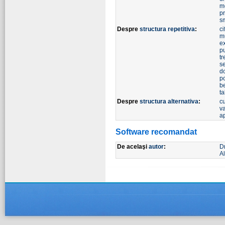
m
p
s
Despre
structura repetitiva
:
ci
m
e
p
t
s
d
p
b
ta
Despre
structura alternativa
:
c
v
a
Software recomandat
De acelaşi
autor
:
D
Al