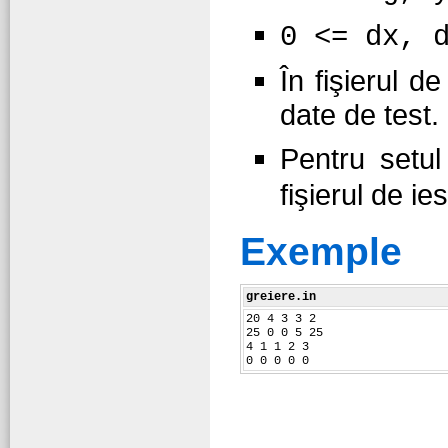
0 <= dx, 
În fişierul d
date de test.
Pentru setu
fişierul de ie
Exemple
greiere.in
20 4 3 3 2
25 0 0 5 25
4 1 1 2 3
0 0 0 0 0