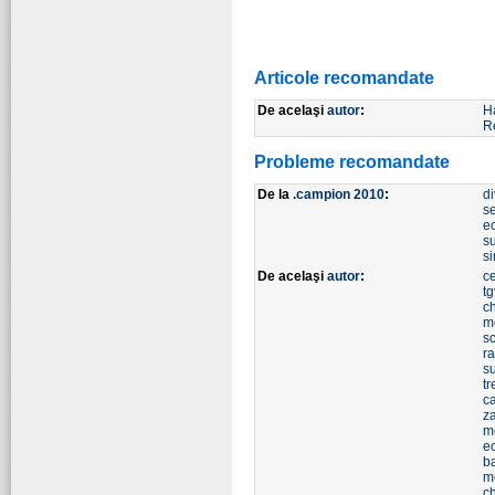
Articole recomandate
De acelaşi
autor
:
H
R
Probleme recomandate
De la
.campion 2010
:
di
s
e
s
s
De acelaşi
autor
:
ce
tg
c
m
s
r
s
t
ca
z
m
ec
b
m
c