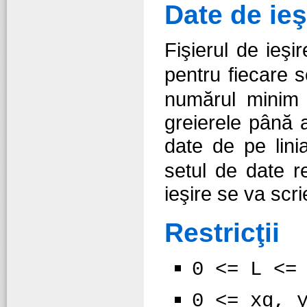
Date de ieş
Fişierul de ieşi
pentru fiecare s
numărul minim 
greierele până a
date de pe lin
setul de date re
ieşire se va scr
Restricţii
0 <= L <=
0 <= xg, 