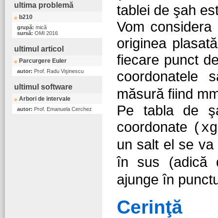
ultima problemă
tablei de şah es
b210
Vom considera 
grupă:
mică
sursă:
OMI 2016
originea plasată 
ultimul articol
fiecare punct de
Parcurgere Euler
autor:
Prof. Radu Vişinescu
coordonatele 
ultimul software
măsură fiind mm
Arbori de intervale
Pe tabla de ş
autor:
Prof. Emanuela Cerchez
coordonate
(xg
un salt el se v
în sus (adică
ajunge în punct
Cerinţă