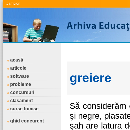
.campion
acasă
articole
greiere
software
probleme
concursuri
clasament
Să considerăm o
surse trimise
şi negre, plasate
ghid concurent
şah are latura 