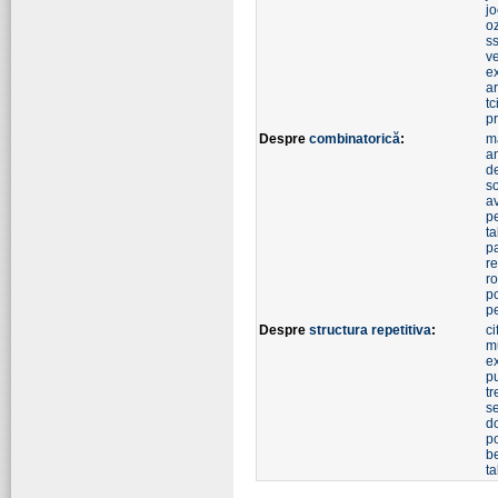
j
o
ss
ve
e
a
tc
pr
Despre
combinatorică
:
m
a
d
so
a
pe
ta
pa
r
r
po
p
Despre
structura repetitiva
:
ci
m
e
p
t
s
d
p
b
ta