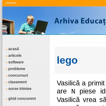
.campion
acasă
articole
lego
software
probleme
concursuri
Vasilică a primi
clasament
surse trimise
are
piese ide
N
Vasilică vrea s
ghid concurent