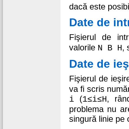
dacă este posibi
Date de int
Fişierul de in
valorile
,
N B H
Date de ieş
Fişierul de ieşi
va fi scris numă
(
, rân
i
1≤i≤H
problema nu are 
singură linie pe