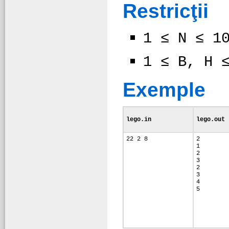
Restricţii
1 ≤ N ≤ 1
1 ≤ B, H 
Exemple
lego.in
lego.out
22 2 8
2
1
2
3
2
3
4
5