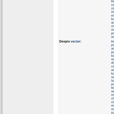
t
ca
z
m
ec
b
an
c
m
p
s
Despre
vector
:
tr
pi
a
p
b
re
d
ca
a
tu
s
l
pa
te
se
m
c
c
m
m
j