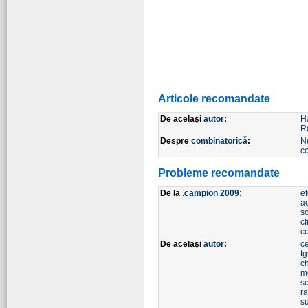
Articole recomandate
De acelaşi
autor
:
H
R
Despre
combinatorică
:
N
c
Probleme recomandate
De la
.campion 2009
:
ef
ac
s
cf
c
De acelaşi
autor
:
ce
tg
c
m
s
r
s