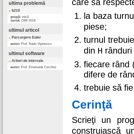
care să respecte
ultima problemă
b210
la baza turnu
grupă:
mică
sursă:
OMI 2016
piese;
ultimul articol
turnul trebui
Parcurgere Euler
autor:
Prof. Radu Vişinescu
din
rânduri 
H
ultimul software
Arbori de intervale
fiecare rând 
autor:
Prof. Emanuela Cerchez
difere de rân
trebuie să fie
Cerinţă
Scrieţi un pr
construiască un