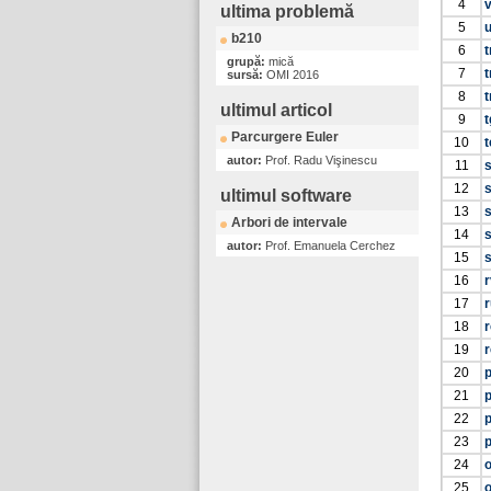
4
ultima problemă
5
b210
6
t
grupă:
mică
7
t
sursă:
OMI 2016
8
ultimul articol
9
t
Parcurgere Euler
10
t
autor:
Prof. Radu Vişinescu
11
s
12
s
ultimul software
13
s
Arbori de intervale
14
autor:
Prof. Emanuela Cerchez
15
16
r
17
r
18
r
19
20
p
21
22
23
p
24
25