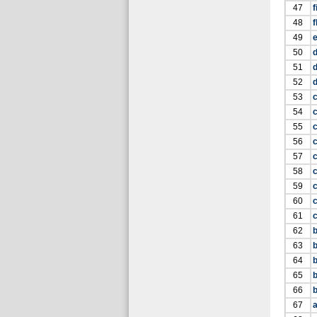
47
f
48
f
49
e
50
d
51
d
52
53
54
55
56
57
58
c
59
c
60
61
c
62
b
63
b
64
b
65
b
66
b
67