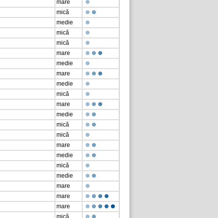
mare
mică
medie
mică
mică
mare
medie
mare
medie
mică
mare
medie
mică
mică
mare
medie
mică
medie
mare
mare
mare
mică