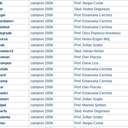
ib
.campion 2008
Prof. Sergiu Corlat
br
.campion 2008
Stud. Andrei Grigorean
gal
.campion 2008
Prof. Emanuela Cerchez
ezbateri
.campion 2008
Prof. Emanuela Cerchez
etinut
.campion 2008
Prof. Emanuela Cerchez
degrade
.campion 2008
Prof. Doru Popescu Anastasiu
cursa
.campion 2008
Prof. Nistor-Eugen Moţ
cub
.campion 2008
Prof. Zoltan Szabo
connect3
.campion 2008
Stud. Adrian Airinei
comun
.campion 2008
Prof. Dan Pracsiu
compus
.campion 2008
Prof. Dana Lica
elule
.campion 2008
Prof. Emanuela Cerchez
arti
.campion 2008
Prof. Emanuela Cerchez
camp
.campion 2008
Prof. Emanuela Cerchez
ai
.campion 2008
Prof. Dan Pracsiu
unici
.campion 2008
Prof. Emanuela Cerchez
onuri
.campion 2008
Prof. Zoltan Szabo
ipal
.campion 2008
Prof. Marinel Şerban
arfa
.campion 2008
Stud. Andrei Grigorean
alanta
.campion 2008
Prof. Zoltan Szabo
atac
.campion 2008
Prof. Sergiu Corlat