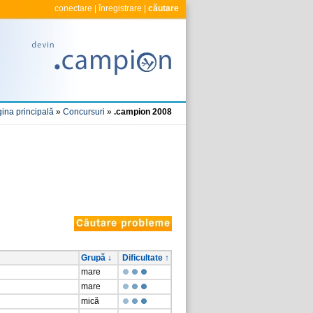
conectare
|
înregistrare
|
căutare
ina principală
»
Concursuri
»
.campion 2008
Grupă ↓
Dificultate ↑
mare
mare
mică