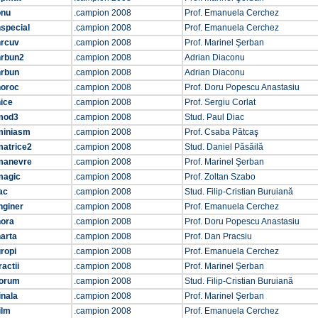
onu
.campion 2008
Prof. Emanuela Cerchez
special
.campion 2008
Prof. Emanuela Cerchez
nrcuv
.campion 2008
Prof. Marinel Şerban
nrbun2
.campion 2008
Adrian Diaconu
nrbun
.campion 2008
Adrian Diaconu
noroc
.campion 2008
Prof. Doru Popescu Anastasiu
ice
.campion 2008
Prof. Sergiu Corlat
mod3
.campion 2008
Stud. Paul Diac
miniasm
.campion 2008
Prof. Csaba Pătcaş
matrice2
.campion 2008
Stud. Daniel Păsăilă
manevre
.campion 2008
Prof. Marinel Şerban
magic
.campion 2008
Prof. Zoltan Szabo
ac
.campion 2008
Stud. Filip-Cristian Buruiană
nginer
.campion 2008
Prof. Emanuela Cerchez
hora
.campion 2008
Prof. Doru Popescu Anastasiu
arta
.campion 2008
Prof. Dan Pracsiu
ropi
.campion 2008
Prof. Emanuela Cerchez
ractii
.campion 2008
Prof. Marinel Şerban
forum
.campion 2008
Stud. Filip-Cristian Buruiană
inala
.campion 2008
Prof. Marinel Şerban
ilm
.campion 2008
Prof. Emanuela Cerchez