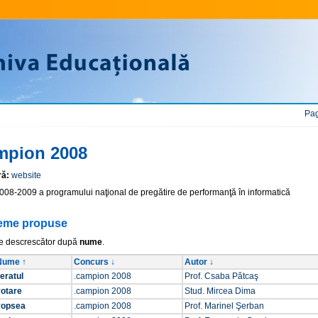
Pag
mpion 2008
ră:
website
2008-2009 a programului naţional de pregătire de performanţă în informatică
eme propuse
e descrescător după
nume
.
Nume ↑
Concurs ↓
Autor ↓
eratul
.campion 2008
Prof. Csaba Pătcaş
votare
.campion 2008
Stud. Mircea Dima
vopsea
.campion 2008
Prof. Marinel Şerban