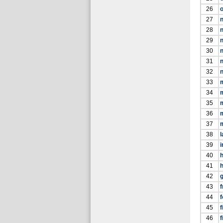
26
27
n
28
29
30
31
32
n
33
34
35
36
37
38
l
39
i
40
41
h
42
g
43
f
44
45
f
46
f