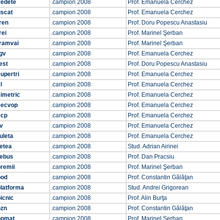
vedete
.campion 2008
Prof. Emanuela Cerchez
uscat
.campion 2008
Prof. Emanuela Cerchez
ren
.campion 2008
Prof. Doru Popescu Anastasiu
rei
.campion 2008
Prof. Marinel Şerban
tramvai
.campion 2008
Prof. Marinel Şerban
gv
.campion 2008
Prof. Emanuela Cerchez
est
.campion 2008
Prof. Doru Popescu Anastasiu
upertri
.campion 2008
Prof. Emanuela Cerchez
l
.campion 2008
Prof. Emanuela Cerchez
imetric
.campion 2008
Prof. Emanuela Cerchez
secvop
.campion 2008
Prof. Emanuela Cerchez
scp
.campion 2008
Prof. Emanuela Cerchez
v
.campion 2008
Prof. Emanuela Cerchez
uleta
.campion 2008
Prof. Emanuela Cerchez
etea
.campion 2008
Stud. Adrian Airinei
rebus
.campion 2008
Prof. Dan Pracsiu
remii
.campion 2008
Prof. Marinel Şerban
pod
.campion 2008
Prof. Constantin Gălăţan
platforma
.campion 2008
Stud. Andrei Grigorean
icnic
.campion 2008
Prof. Alin Burţa
ozn
.campion 2008
Prof. Constantin Gălăţan
opmat
.campion 2008
Prof. Marinel Şerban