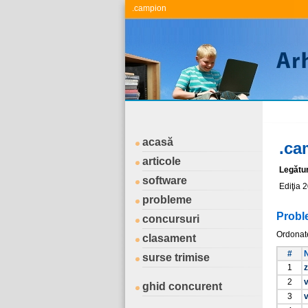
.campion
acasă
.ca
articole
Legătu
software
Ediţia 
probleme
Probl
concursuri
Ordonat
clasament
#
surse trimise
1
z
2
ghid concurent
3