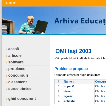
.campion
acasă
OMI Iaşi 2003
articole
Olimpiada Municipală de Informatică Ia
software
probleme
Probleme propuse
concursuri
Ordonate crescător după
dificultate
.
clasament
#
Nume ↓
Concurs
1
copaci1
OMI Iaş
surse trimise
2
desert
OMI Iaş
3
ogorul
OMI Iaş
ghid concurent
4
echitabil
OMI Iaş