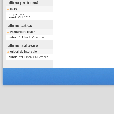
ultima problemă
b210
grupă:
mică
sursă:
OMI 2016
ultimul articol
Parcurgere Euler
autor:
Prof. Radu Vişinescu
ultimul software
Arbori de intervale
autor:
Prof. Emanuela Cerchez