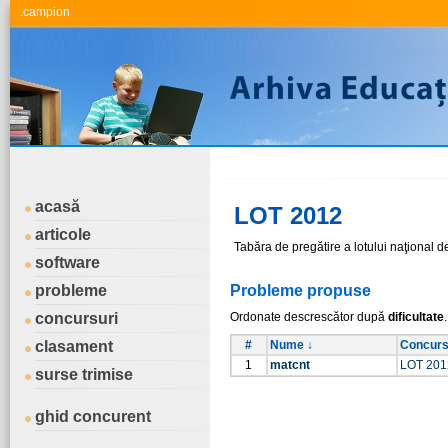
.campion
acasă
LOT 2012
articole
Tabăra de pregătire a lotului naţional 
software
probleme
Probleme propuse
concursuri
Ordonate descrescător după
dificultate
.
clasament
#
Nume ↓
Concurs
1
matcnt
LOT 201
surse trimise
ghid concurent