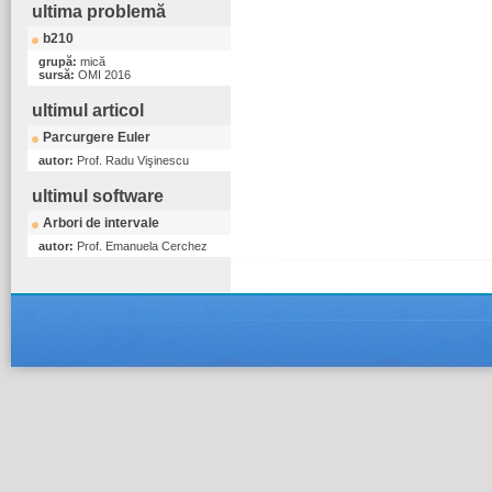
ultima problemă
b210
grupă:
mică
sursă:
OMI 2016
ultimul articol
Parcurgere Euler
autor:
Prof. Radu Vişinescu
ultimul software
Arbori de intervale
autor:
Prof. Emanuela Cerchez