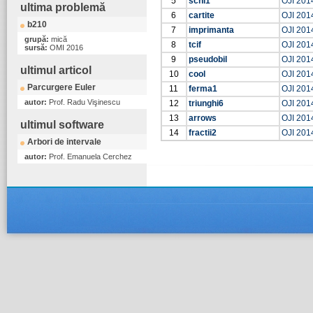
5
schi1
OJI 201
ultima problemă
6
cartite
OJI 201
b210
7
imprimanta
OJI 201
grupă:
mică
8
tcif
OJI 201
sursă:
OMI 2016
9
pseudobil
OJI 201
ultimul articol
10
cool
OJI 201
Parcurgere Euler
11
ferma1
OJI 201
autor:
Prof. Radu Vişinescu
12
triunghi6
OJI 201
13
arrows
OJI 201
ultimul software
14
fractii2
OJI 201
Arbori de intervale
autor:
Prof. Emanuela Cerchez