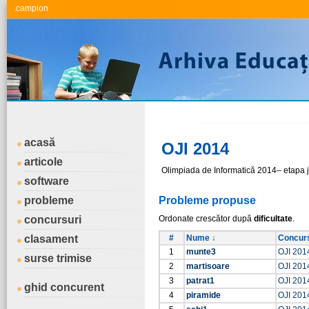
.campion
acasă
OJI 2014
articole
Olimpiada de Informatică 2014– etapa 
software
probleme
Probleme propuse
concursuri
Ordonate crescător după
dificultate
.
clasament
#
Nume ↓
Concur
1
munte3
OJI 201
surse trimise
2
martisoare
OJI 201
3
patrat1
OJI 201
ghid concurent
4
piramide
OJI 201