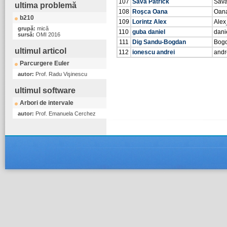
107
Sava Patrick
Sava
ultima problemă
108
Roşca Oana
Oan
b210
109
Lorintz Alex
Alex
grupă:
mică
110
guba daniel
dani
sursă:
OMI 2016
111
Dig Sandu-Bogdan
Bogd
ultimul articol
112
ionescu andrei
andr
Parcurgere Euler
autor:
Prof. Radu Vişinescu
ultimul software
Arbori de intervale
autor:
Prof. Emanuela Cerchez