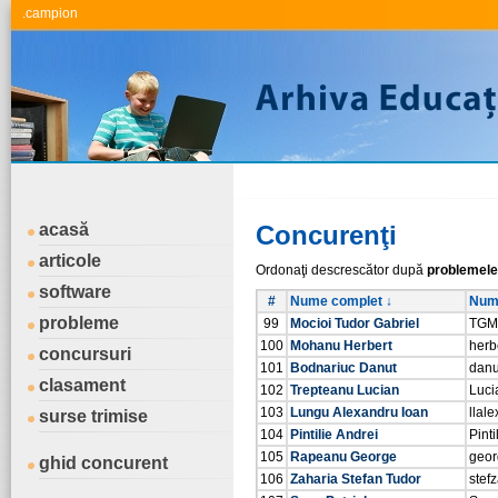
.campion
acasă
Concurenţi
articole
Ordonaţi descrescător după
problemele
software
#
Nume complet ↓
Nume
probleme
99
Mocioi Tudor Gabriel
TGM
100
Mohanu Herbert
herb
concursuri
101
Bodnariuc Danut
danu
clasament
102
Trepteanu Lucian
Luci
103
Lungu Alexandru Ioan
llale
surse trimise
104
Pintilie Andrei
Pinti
105
Rapeanu George
geo
ghid concurent
106
Zaharia Stefan Tudor
stef