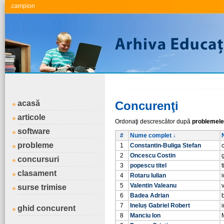
.campion
acasă
Concurenţi
articole
Ordonaţi descrescător după
problemele
software
#
Nume complet ↓
probleme
1
Constantin-Buliga Stefan
2
Oncescu Costin
concursuri
3
popescu titel
t
clasament
4
Rotaru Iulian
i
5
Valentin Valeanu
surse trimise
6
Badea Adrian
7
Ineluș Gabriel Robert
ghid concurent
8
Manciu Ion