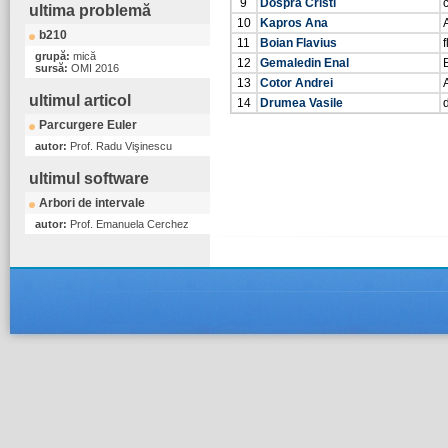
9
Dospra Cristi
ultima problemă
10
Kapros Ana
b210
11
Boian Flavius
grupă:
mică
12
Gemaledin Enal
sursă:
OMI 2016
13
Cotor Andrei
ultimul articol
14
Drumea Vasile
Parcurgere Euler
autor:
Prof. Radu Vişinescu
ultimul software
Arbori de intervale
autor:
Prof. Emanuela Cerchez