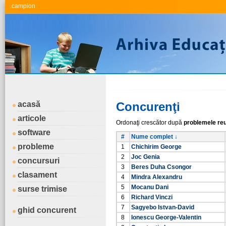
.campion
acasă
Concurenţi
articole
Ordonaţi crescător după
problemele reu
software
#
Nume complet ↓
probleme
1
Chichirim George
2
Joc Genia
concursuri
3
Beres Duha Csongor
clasament
4
Mindra Alexandru
5
Mocanu Dani
surse trimise
6
Richard Vinczi
7
Sagyebo Istvan-David
ghid concurent
8
Ionescu George-Valentin