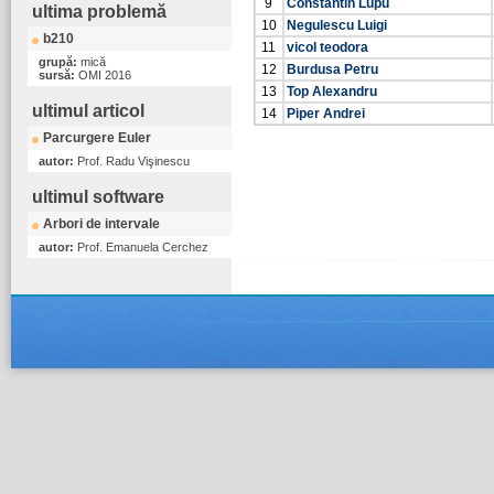
9
Constantin Lupu
ultima problemă
10
Negulescu Luigi
b210
11
vicol teodora
grupă:
mică
12
Burdusa Petru
sursă:
OMI 2016
13
Top Alexandru
ultimul articol
14
Piper Andrei
Parcurgere Euler
autor:
Prof. Radu Vişinescu
ultimul software
Arbori de intervale
autor:
Prof. Emanuela Cerchez