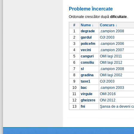
Probleme încercate
Ordonate crescător după
dificultate
.
#
Nume ↓
Concurs ↓
1
degrade
.campion 2008
2
gardul
OJI 2003
3
policefm
.campion 2006
4
vecini
.campion 2007
5
canguri
OMI Iaşi 2011
6
consiliu
OMI Iaşi 2012
7
sl
.campion 2008
8
gradina
OMI Iaşi 2002
9
taxe1
OJI 2003
10
bac
.campion 2003
11
virgule
OMI 2016
12
gheizere
ONI 2012
13
fni
Şansa de a deveni 