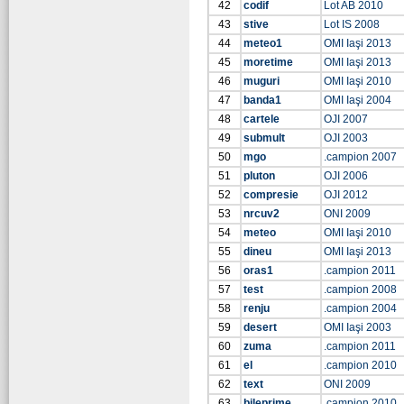
42
codif
Lot AB 2010
43
stive
Lot IS 2008
44
meteo1
OMI Iaşi 2013
45
moretime
OMI Iaşi 2013
46
muguri
OMI Iaşi 2010
47
banda1
OMI Iaşi 2004
48
cartele
OJI 2007
49
submult
OJI 2003
50
mgo
.campion 2007
51
pluton
OJI 2006
52
compresie
OJI 2012
53
nrcuv2
ONI 2009
54
meteo
OMI Iaşi 2010
55
dineu
OMI Iaşi 2013
56
oras1
.campion 2011
57
test
.campion 2008
58
renju
.campion 2004
59
desert
OMI Iaşi 2003
60
zuma
.campion 2011
61
el
.campion 2010
62
text
ONI 2009
63
bileprime
.campion 2010