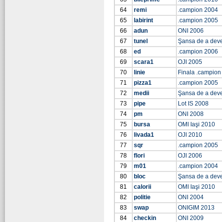
64
remi
.campion 2004
65
labirint
.campion 2005
66
adun
ONI 2006
67
tunel
Şansa de a dev
68
ed
.campion 2006
69
scara1
OJI 2005
70
linie
Finala .campion
71
pizza1
.campion 2005
72
medii
Şansa de a dev
73
pipe
Lot IS 2008
74
pm
ONI 2008
75
bursa
OMI Iaşi 2010
76
livada1
OJI 2010
77
sqr
.campion 2005
78
flori
OJI 2006
79
m01
.campion 2004
80
bloc
Şansa de a dev
81
calorii
OMI Iaşi 2010
82
politie
ONI 2004
83
swap
ONIGIM 2013
84
checkin
ONI 2009