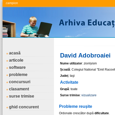
.campion
acasă
David Adobroaiei
articole
Nume utilizator
: zionlyism
software
Școală
: Colegiul National ″Emil Racovit
probleme
Judeţ
: Iaşi
concursuri
Activitate
clasament
Grupă
: toate
Surse trimise
:
vizualizare
surse trimise
Probleme reuşite
ghid concurent
Ordonate crescător după
dificultate
.