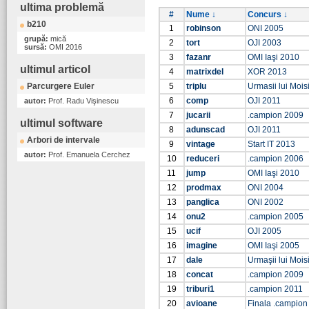
ultima problemă
#
Nume ↓
Concurs ↓
b210
1
robinson
ONI 2005
grupă:
mică
2
tort
OJI 2003
sursă:
OMI 2016
3
fazanr
OMI Iaşi 2010
ultimul articol
4
matrixdel
XOR 2013
Parcurgere Euler
5
triplu
Urmasii lui Mois
6
comp
OJI 2011
autor:
Prof. Radu Vişinescu
7
jucarii
.campion 2009
ultimul software
8
adunscad
OJI 2011
Arbori de intervale
9
vintage
Start IT 2013
autor:
Prof. Emanuela Cerchez
10
reduceri
.campion 2006
11
jump
OMI Iaşi 2010
12
prodmax
ONI 2004
13
panglica
ONI 2002
14
onu2
.campion 2005
15
ucif
OJI 2005
16
imagine
OMI Iaşi 2005
17
dale
Urmaşii lui Moisi
18
concat
.campion 2009
19
triburi1
.campion 2011
20
avioane
Finala .campion