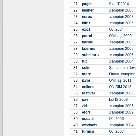
21
pagini
StartIT 2014
22
inginer
.campion 2008
23
noroc
.campion 2008
24
bile3
.campion 2005
25
exp1
OJI 2004
26
petrol
OMI Iaşi 2009
27
barbie
.campion 2005
28
kperms
.campion 2009
29
submatrix
.campion 2005
30
tub
.campion 2004
31
culmi
Şansa de a dev
32
mere
Finala .campion
33
izvor
OMI Iaşi 2011
34
eoliene
ONIGIM 2013
35
festival
.campion 2006
36
pav
Lot IS 2008
37
zid
.campion 2005
38
efort
.campion 2009
39
ecuatii
OJI 2006
40
windows
.campion 2004
41
furnica
OJI 2007