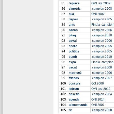
85
replace
OMI Iaşi 2009
86
simetric
.campion 2008
87
oua
ONI 2007
88
depou
.campion 2005
89
ants
Finala .campion
90
bacan
.campion 2006
91
pitag
.campion 2010
92
pavaj
.campion 2006
93
scor2
.campion 2005
94
politics
.campion 2005
95
sumb
.campion 2010
96
expo
Finala .campion
97
uscat
.campion 2008
98
matrice3
.campion 2006
99
friends
.campion 2007
100
concurs
OJI 2008
101
lgdrum
OMI Iaşi 2012
102
descfib
.campion 2004
103
agenda
ONI 2014
104
telecomanda
ONI 2001
105
rv
.campion 2008