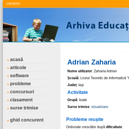
.campion
acasă
Adrian Zaharia
articole
Nume utilizator
: Zaharia Adrian
software
Școală
: Liceul Teoretic de Informatică ”
probleme
Judeţ
: Iaşi
concursuri
Activitate
clasament
Grupă
: toate
Surse trimise
:
vizualizare
surse trimise
Probleme reuşite
ghid concurent
Ordonate crescător după
dificultate
.