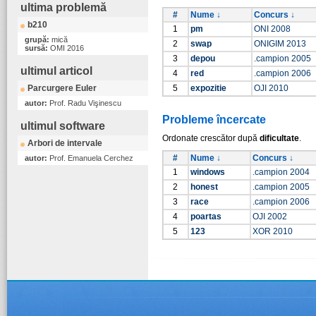
ultima problemă
#
Nume ↓
Concurs ↓
b210
1
pm
ONI 2008
grupă:
mică
2
swap
ONIGIM 2013
sursă:
OMI 2016
3
depou
.campion 2005
ultimul articol
4
red
.campion 2006
Parcurgere Euler
5
expozitie
OJI 2010
autor:
Prof. Radu Vişinescu
Probleme încercate
ultimul software
Ordonate crescător după
dificultate
.
Arbori de intervale
#
Nume ↓
Concurs ↓
autor:
Prof. Emanuela Cerchez
1
windows
.campion 2004
2
honest
.campion 2005
3
race
.campion 2006
4
poartas
OJI 2002
5
123
XOR 2010