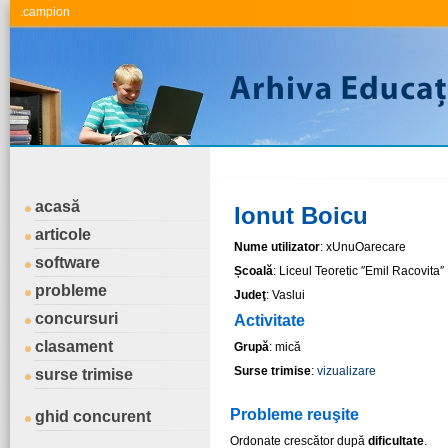
.campion
acasă
Ionut Boicu
articole
Nume utilizator
: xUnuOarecare
software
Școală
: Liceul Teoretic ″Emil Racovita″
probleme
Judeţ
: Vaslui
concursuri
Activitate
clasament
Grupă
: mică
Surse trimise
:
vizualizare
surse trimise
Probleme reuşite
ghid concurent
Ordonate crescător după
dificultate
.