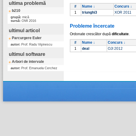
ultima problemă
#
Nume ↓
Concurs ↓
b210
1
triunghi3
XOR 2011
grupă:
mică
sursă:
OMI 2016
Probleme încercate
ultimul articol
Ordonate crescător după
dificultate
.
Parcurgere Euler
#
Nume ↓
Concurs ↓
autor:
Prof. Radu Vişinescu
1
deal
OJI 2012
ultimul software
Arbori de intervale
autor:
Prof. Emanuela Cerchez