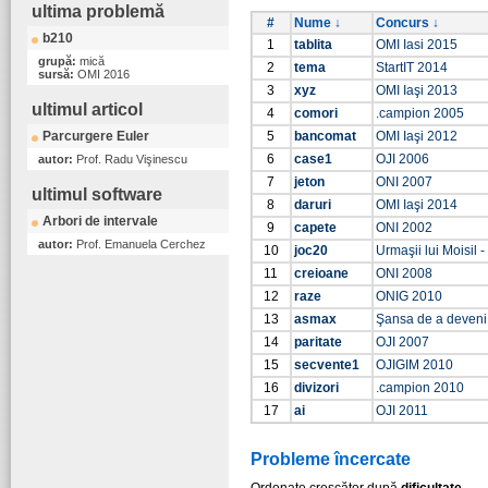
ultima problemă
#
Nume ↓
Concurs ↓
b210
1
tablita
OMI Iasi 2015
grupă:
mică
2
tema
StartIT 2014
sursă:
OMI 2016
3
xyz
OMI Iaşi 2013
ultimul articol
4
comori
.campion 2005
Parcurgere Euler
5
bancomat
OMI Iaşi 2012
6
case1
OJI 2006
autor:
Prof. Radu Vişinescu
7
jeton
ONI 2007
ultimul software
8
daruri
OMI Iaşi 2014
Arbori de intervale
9
capete
ONI 2002
autor:
Prof. Emanuela Cerchez
10
joc20
Urmaşii lui Moisil -
11
creioane
ONI 2008
12
raze
ONIG 2010
13
asmax
Şansa de a deven
14
paritate
OJI 2007
15
secvente1
OJIGIM 2010
16
divizori
.campion 2010
17
ai
OJI 2011
Probleme încercate