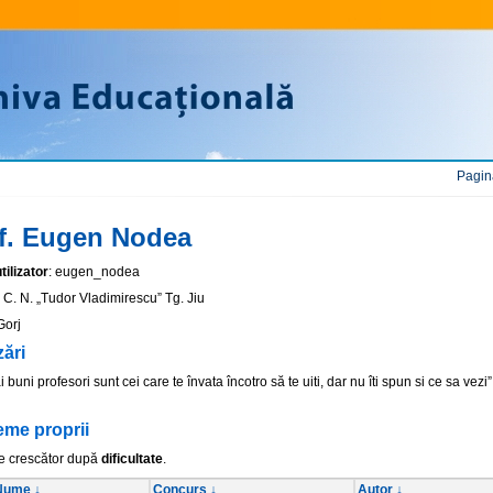
Pagin
f. Eugen Nodea
ilizator
: eugen_nodea
: C. N. „Tudor Vladimirescu” Tg. Jiu
Gorj
zări
 buni profesori sunt cei care te învata încotro să te uiti, dar nu îti spun si ce sa vezi”
eme proprii
e crescător după
dificultate
.
Nume ↓
Concurs ↓
Autor ↓