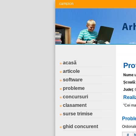
.campion
acasă
Pro
articole
Nume ut
software
Școală
probleme
Judeţ
: 
concursuri
Reali
clasament
”Cei mai
surse trimise
Probl
ghid concurent
Ordonat
#