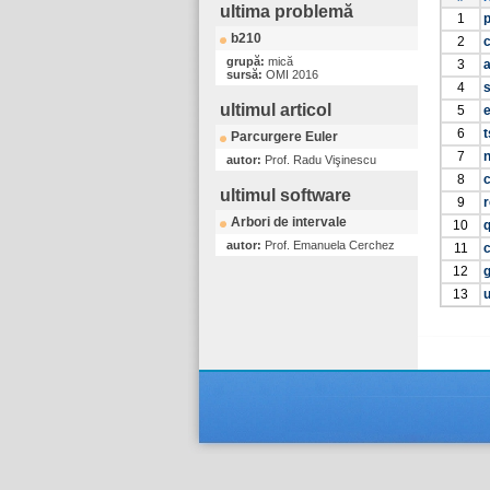
ultima problemă
1
p
b210
2
grupă:
mică
3
a
sursă:
OMI 2016
4
ultimul articol
5
6
Parcurgere Euler
7
autor:
Prof. Radu Vişinescu
8
c
ultimul software
9
r
Arbori de intervale
10
autor:
Prof. Emanuela Cerchez
11
c
12
13
u