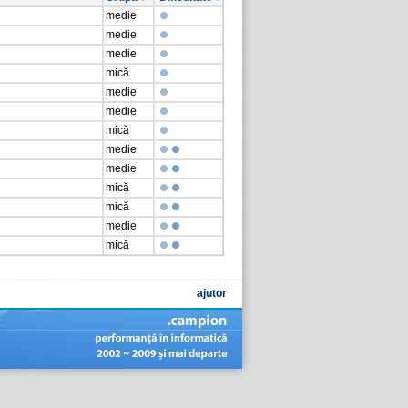
medie
medie
medie
mică
medie
medie
mică
medie
medie
mică
mică
medie
mică
ajutor