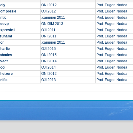
oly
ONI 2012
Prof. Eugen Nodea
compresie
OJI 2012
Prof. Eugen Nodea
ntic
.campion 2011
Prof. Eugen Nodea
secvp
ONIGIM 2013
Prof. Eugen Nodea
expresie1
OJI 2011
Prof. Eugen Nodea
tsunami
ONI 2011
Prof. Eugen Nodea
nor
.campion 2011
Prof. Eugen Nodea
harlie
OJI 2015
Prof. Eugen Nodea
obotics
ONI 2015
Prof. Eugen Nodea
qvect
ONI 2014
Prof. Eugen Nodea
ool
OJI 2014
Prof. Eugen Nodea
gheizere
ONI 2012
Prof. Eugen Nodea
nific
OJI 2013
Prof. Eugen Nodea