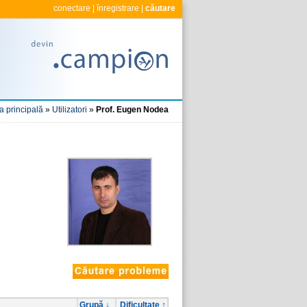
conectare
|
înregistrare
|
căutare
a principală
»
Utilizatori
»
Prof. Eugen Nodea
Grupă ↓
Dificultate ↑