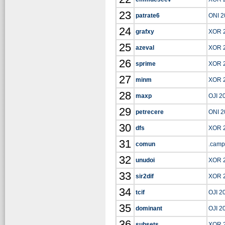
23
patrate6
ONI 2
24
grafxy
XOR 
25
azeval
XOR 
26
sprime
XOR 
27
minm
XOR 
28
maxp
OJI 2
29
petrecere
ONI 2
30
dfs
XOR 
31
comun
.camp
32
unudoi
XOR 
33
sir2dif
XOR 
34
tcif
OJI 2
35
dominant
OJI 2
36
subsets
XOR 