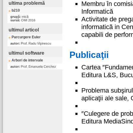
Membru în comisi
ultima problemă
Informatică
b210
grupă:
mică
Activitate de prega
sursă:
OMI 2016
informatică in Cen
ultimul articol
capabili de perfor
Parcurgere Euler
autor:
Prof. Radu Vişinescu
Publicaţii
ultimul software
Arbori de intervale
Cartea ″Fundament
autor:
Prof. Emanuela Cerchez
Editura L&S, Bucu
Problema subşirul
aplicaţii ale sale,
″Culegere de prob
Editura MediaSind