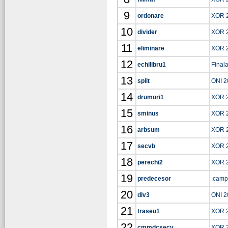
9
ordonare
XOR 
10
divider
XOR 
11
eliminare
XOR 
12
echilibru1
Final
13
split
ONI 2
14
drumuri1
XOR 
15
sminus
XOR 
16
arbsum
XOR 
17
secvb
XOR 
18
perechi2
XOR 
19
predecesor
.camp
20
div3
ONI 2
21
traseu1
XOR 
22
cmmdcsecv
XOR 