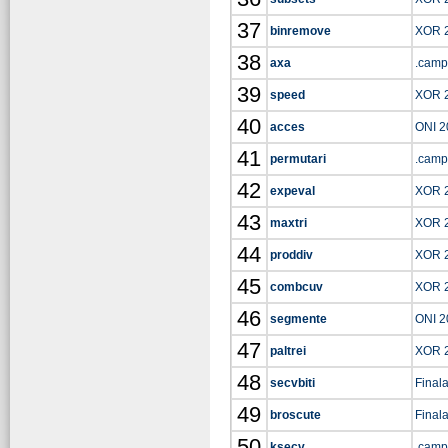
37
binremove
XOR 
38
axa
.camp
39
speed
XOR 
40
acces
ONI 2
41
permutari
.camp
42
expeval
XOR 
43
maxtri
XOR 
44
proddiv
XOR 
45
combcuv
XOR 
46
segmente
ONI 2
47
paltrei
XOR 
48
secvbiti
Final
49
broscute
Final
50
ksecv
.camp