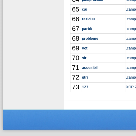
65
cai
.camp
66
reziduu
.camp
67
parbit
.camp
68
probleme
.camp
69
vot
.camp
70
sir
.camp
71
accesibil
.camp
72
qtri
.camp
73
123
XOR 