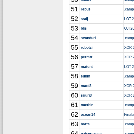
51
rebus
.camp
52
ssdj
LOT 
53
blis
OJI 2
54
scanduri
.camp
55
robotzi
XOR 
56
permtr
XOR 
57
matcnt
LOT 
58
subm
.camp
59
matd3
XOR 
60
siruri3
XOR 
61
maxbin
.camp
62
ocean14
Final
63
harta
.camp
64
paisprezece
.camp