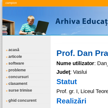
.campion
acasă
Prof. Dan Pr
articole
Nume utilizator
: Dan
software
probleme
Judeţ
: Vaslui
concursuri
Statut
clasament
surse trimise
Prof. gr. I, Liceul Teo
Realizări
ghid concurent