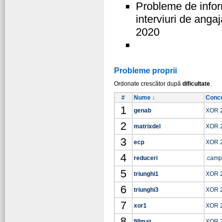
Probleme de inform
interviuri de angaj
2020
Probleme proprii
Ordonate crescător după
dificultate
.
#
Nume ↓
Concu
1
genab
XOR 
2
matrixdel
XOR 
3
ecp
XOR 
4
reduceri
.camp
5
triunghi1
XOR 
6
triunghi3
XOR 
7
xor1
XOR 
8
fillmat
XOR 