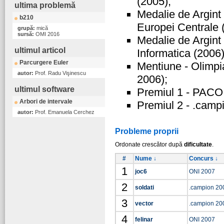
(2005);
ultima problemă
Medalie de Argint
b210
Europei Centrale 
grupă:
mică
sursă:
OMI 2016
Medalie de Argint 
ultimul articol
Informatica (2006)
Parcurgere Euler
Mentiune - Olimpi
autor:
Prof. Radu Vişinescu
2006);
ultimul software
Premiul 1 - PACO
Arbori de intervale
Premiul 2 - .camp
autor:
Prof. Emanuela Cerchez
Probleme proprii
Ordonate crescător după
dificultate
.
#
Nume ↓
Concurs ↓
1
joc6
ONI 2007
2
soldati
.campion 20
3
vector
.campion 20
4
felinar
ONI 2007