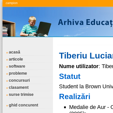
.campion
acasă
Tiberiu Lucia
articole
Nume utilizator
: Tib
software
probleme
Statut
concursuri
Student la Brown Univ
clasament
surse trimise
Realizări
ghid concurent
Medalie de Aur - 