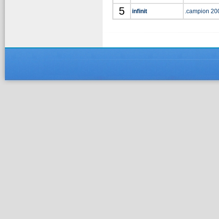
5
infinit
.campion 20