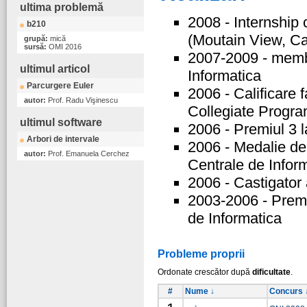
ultima problemă
2008 - Internship
b210
(Moutain View, Cal
grupă:
mică
sursă:
OMI 2016
2007-2009 - memb
ultimul articol
Informatica
Parcurgere Euler
2006 - Calificare 
autor:
Prof. Radu Vişinescu
Collegiate Progr
ultimul software
2006 - Premiul 3
Arbori de intervale
2006 - Medalie de
autor:
Prof. Emanuela Cerchez
Centrale de Infor
2006 - Castigator
2003-2006 - Premi
de Informatica
Probleme proprii
Ordonate crescător după
dificultate
.
#
Nume ↓
Concurs 