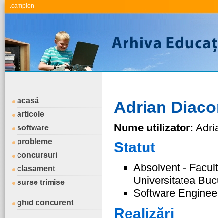
.campion
acasă
Adrian Diac
articole
Nume utilizator
: Adr
software
probleme
Statut
concursuri
Absolvent - Facul
clasament
Universitatea Buc
surse trimise
Software Enginee
ghid concurent
Realizări