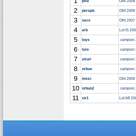
1
pviz
ONI 2008
2
perspic
ONI 2009
3
secv
ONI 2007
4
arb
Lot IS 20
5
toys
.campion
6
ture
.campion
7
siruri
.campion
8
nrbun
.campion
9
mexc
ONI 2008
10
nrbun2
.campion
11
sir1
Lot AB 20