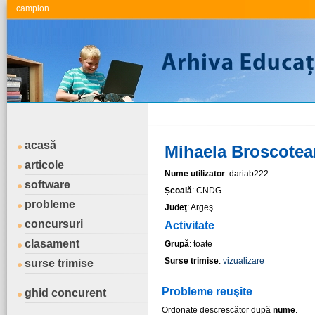
.campion
acasă
Mihaela Broscote
articole
Nume utilizator
: dariab222
software
Școală
: CNDG
probleme
Judeţ
: Argeş
concursuri
Activitate
clasament
Grupă
: toate
Surse trimise
:
vizualizare
surse trimise
Probleme reuşite
ghid concurent
Ordonate descrescător după
nume
.