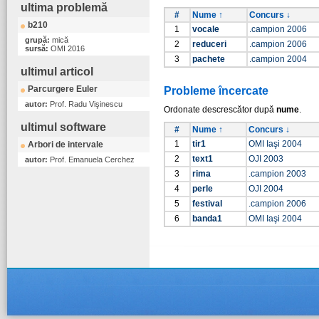
ultima problemă
#
Nume ↑
Concurs ↓
b210
1
vocale
.campion 2006
grupă:
mică
2
reduceri
.campion 2006
sursă:
OMI 2016
3
pachete
.campion 2004
ultimul articol
Parcurgere Euler
Probleme încercate
autor:
Prof. Radu Vişinescu
Ordonate descrescător după
nume
.
ultimul software
#
Nume ↑
Concurs ↓
1
tir1
OMI Iaşi 2004
Arbori de intervale
2
text1
OJI 2003
autor:
Prof. Emanuela Cerchez
3
rima
.campion 2003
4
perle
OJI 2004
5
festival
.campion 2006
6
banda1
OMI Iaşi 2004