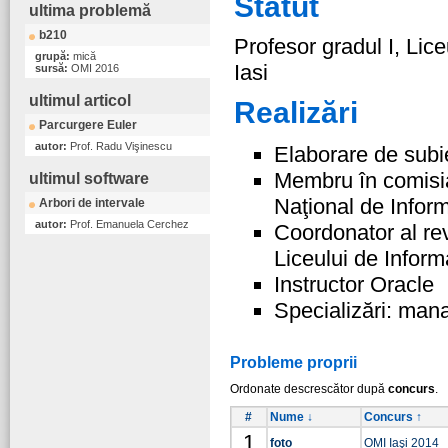
Statut
ultima problemă
b210
Profesor gradul I, Lice
grupă:
mică
Iasi
sursă:
OMI 2016
ultimul articol
Realizări
Parcurgere Euler
autor:
Prof. Radu Vişinescu
Elaborare de subie
Membru în comisia
ultimul software
Naţional de Inform
Arbori de intervale
autor:
Prof. Emanuela Cerchez
Coordonator al re
Liceului de Informa
Instructor Oracle
Specializări: mana
Probleme proprii
Ordonate descrescător după
concurs
.
#
Nume ↓
Concurs ↑
1
foto
OMI Iaşi 2014