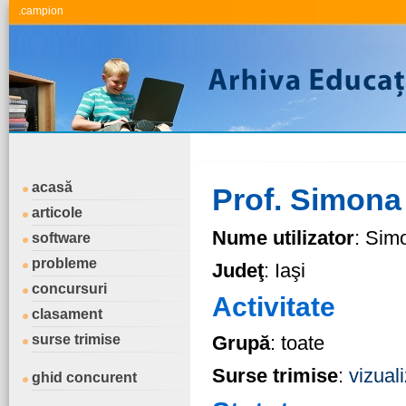
.campion
acasă
Prof. Simona 
articole
Nume utilizator
: Sim
software
probleme
Judeţ
: Iaşi
concursuri
Activitate
clasament
surse trimise
Grupă
: toate
Surse trimise
:
vizual
ghid concurent