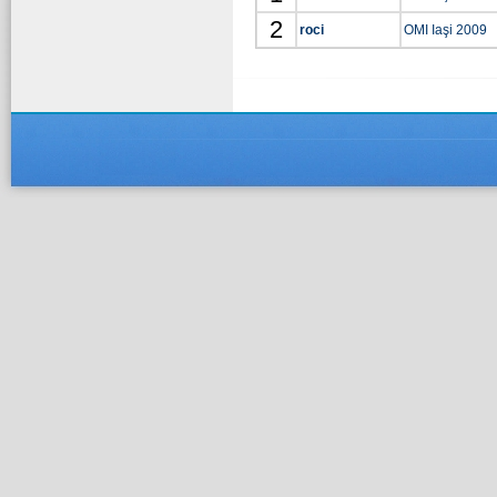
2
roci
OMI Iaşi 2009