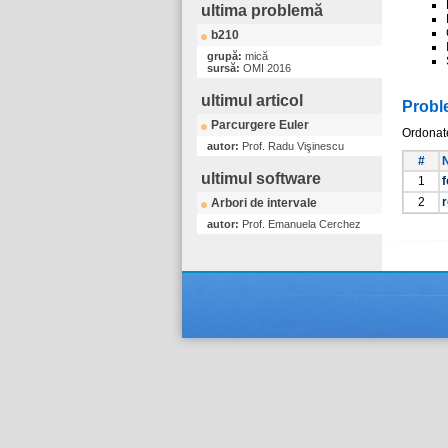
ultima problemă
b210
grupă:
mică
sursă:
OMI 2016
ultimul articol
Probl
Parcurgere Euler
Ordonat
autor:
Prof. Radu Vişinescu
#
ultimul software
1
f
2
r
Arbori de intervale
autor:
Prof. Emanuela Cerchez