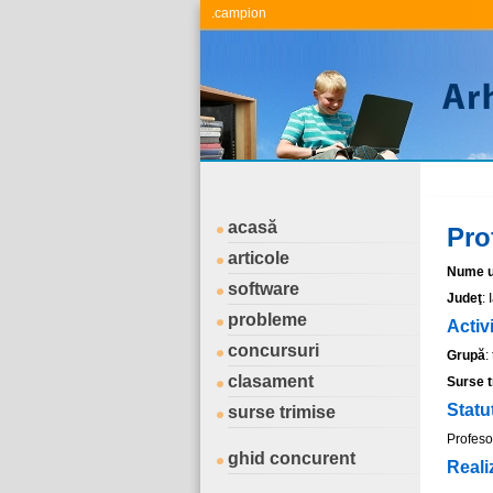
.campion
acasă
Pro
articole
Nume ut
software
Judeţ
: 
probleme
Activ
concursuri
Grupă
:
clasament
Surse t
Statu
surse trimise
Profesor
ghid concurent
Reali