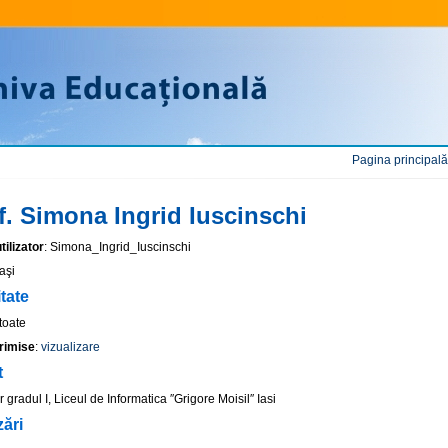
Pagina principală
f. Simona Ingrid Iuscinschi
ilizator
: Simona_Ingrid_Iuscinschi
Iaşi
itate
 toate
rimise
:
vizualizare
t
 gradul I, Liceul de Informatica ″Grigore Moisil″ Iasi
zări