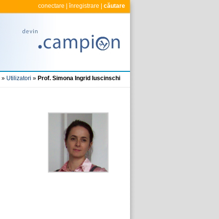
conectare
|
înregistrare
|
căutare
»
Utilizatori
»
Prof. Simona Ingrid Iuscinschi