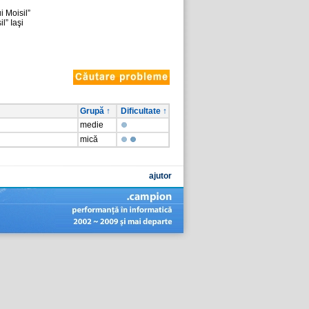
i Moisil”
l” Iaşi
Grupă ↑
Dificultate ↑
medie
mică
ajutor