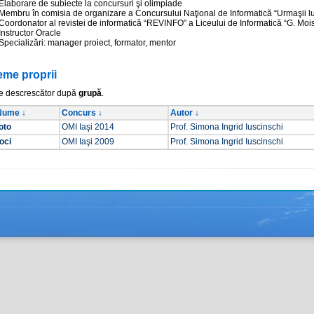
Elaborare de subiecte la concursuri şi olimpiade
Membru în comisia de organizare a Concursului Naţional de Informatică “Urmaşii lu
Coordonator al revistei de informatică “REVINFO” a Liceului de Informatică “G. Moisi
Instructor Oracle
Specializări: manager proiect, formator, mentor
eme proprii
e descrescător după
grupă
.
Nume ↓
Concurs ↓
Autor ↓
oto
OMI Iaşi 2014
Prof. Simona Ingrid Iuscinschi
oci
OMI Iaşi 2009
Prof. Simona Ingrid Iuscinschi