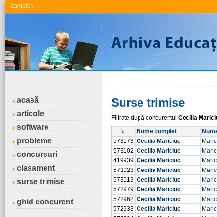
.campion
acasă
Surse trimise
articole
Filtrate după concurentul
Cecilia Marici
software
#
Nume complet
Nume 
probleme
573173
Cecilia Mariciuc
Maric
573102
Cecilia Mariciuc
Maric
concursuri
419939
Cecilia Mariciuc
Maric
clasament
573028
Cecilia Mariciuc
Maric
573013
Cecilia Mariciuc
Maric
surse trimise
572979
Cecilia Mariciuc
Maric
572962
Cecilia Mariciuc
Maric
ghid concurent
572933
Cecilia Mariciuc
Maric