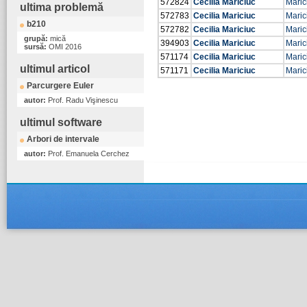
572824
Cecilia Mariciuc
Maric
ultima problemă
572783
Cecilia Mariciuc
Maric
b210
572782
Cecilia Mariciuc
Maric
grupă:
mică
394903
Cecilia Mariciuc
Maric
sursă:
OMI 2016
571174
Cecilia Mariciuc
Maric
ultimul articol
571171
Cecilia Mariciuc
Maric
Parcurgere Euler
autor:
Prof. Radu Vişinescu
ultimul software
Arbori de intervale
autor:
Prof. Emanuela Cerchez