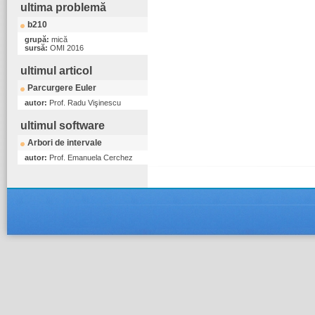
ultima problemă
b210
grupă:
mică
sursă:
OMI 2016
ultimul articol
Parcurgere Euler
autor:
Prof. Radu Vişinescu
ultimul software
Arbori de intervale
autor:
Prof. Emanuela Cerchez