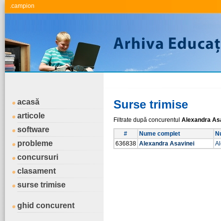
.campion
acasă
Surse trimise
articole
Filtrate după concurentul
Alexandra As
software
#
Nume complet
Nu
probleme
636838
Alexandra Asavinei
Al
concursuri
clasament
surse trimise
ghid concurent