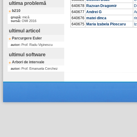
ultima problemă
640678
Razvan Dragomir
D
b210
640677
Andrei G
A
grupă:
mică
640676
matei dinca
ri
sursă:
OMI 2016
640675
Maria Izabela Ploscaru
I
ultimul articol
Parcurgere Euler
autor:
Prof. Radu Vişinescu
ultimul software
Arbori de intervale
autor:
Prof. Emanuela Cerchez