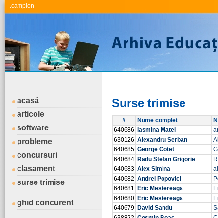
.campion
acasă
Surse trimise
articole
#
Nume complet
N
software
640686
Iasmina Matei
a
630126
Alexandru Serban
A
probleme
640685
George Cotet
G
concursuri
640684
Radu Stefan Grigorie
R
clasament
640683
Alex Simina
a
640682
Andrei Popovici
P
surse trimise
640681
Eric Mestereaga
E
640680
Eric Mestereaga
E
ghid concurent
640679
David Sandu
S
638822
Cosmin Boac
C