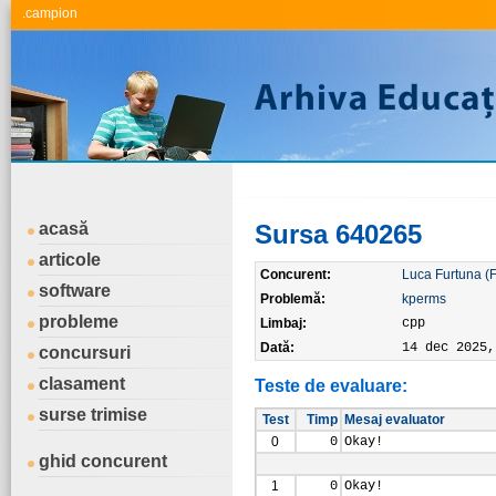
.campion
acasă
Sursa 640265
articole
Concurent:
Luca Furtuna (
software
Problemă:
kperms
probleme
Limbaj:
cpp
Dată:
14 dec 2025,
concursuri
clasament
Teste de evaluare:
surse trimise
Test
Timp
Mesaj evaluator
0
0
Okay!
ghid concurent
1
0
Okay!