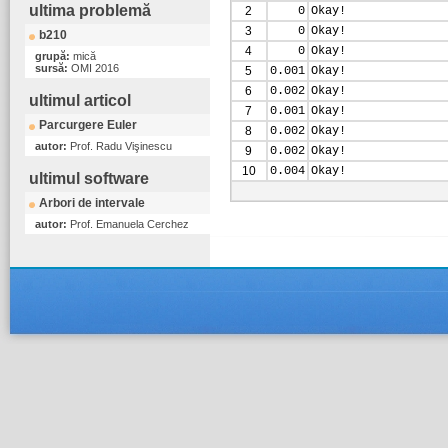
ultima problemă
2
0
Okay!
3
0
Okay!
b210
4
0
Okay!
grupă:
mică
sursă:
OMI 2016
5
0.001
Okay!
6
0.002
Okay!
ultimul articol
7
0.001
Okay!
Parcurgere Euler
8
0.002
Okay!
autor:
Prof. Radu Vişinescu
9
0.002
Okay!
10
0.004
Okay!
ultimul software
Arbori de intervale
autor:
Prof. Emanuela Cerchez