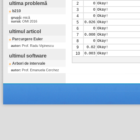
ultima problemă
2
0
Okay!
3
0
Okay!
b210
4
0
Okay!
grupă:
mică
sursă:
OMI 2016
5
0.026
Okay!
6
0
Okay!
ultimul articol
7
0.008
Okay!
Parcurgere Euler
8
0
Okay!
autor:
Prof. Radu Vişinescu
9
0.02
Okay!
10
0.003
Okay!
ultimul software
Arbori de intervale
autor:
Prof. Emanuela Cerchez