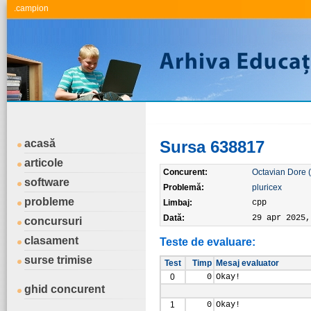
.campion
acasă
Sursa 638817
articole
Concurent:
Octavian Dore 
software
Problemă:
pluricex
probleme
Limbaj:
cpp
Dată:
29 apr 2025,
concursuri
clasament
Teste de evaluare:
surse trimise
Test
Timp
Mesaj evaluator
0
0
Okay!
ghid concurent
1
0
Okay!