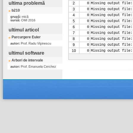
ultima problemă
2
0
Missing output file:
3
0
Missing output file:
b210
4
0
Missing output file:
grupă:
mică
sursă:
OMI 2016
5
0
Missing output file:
6
0
Missing output file:
ultimul articol
7
0
Missing output file:
Parcurgere Euler
8
0
Missing output file:
autor:
Prof. Radu Vişinescu
9
0
Missing output file:
10
0
Missing output file:
ultimul software
Arbori de intervale
autor:
Prof. Emanuela Cerchez