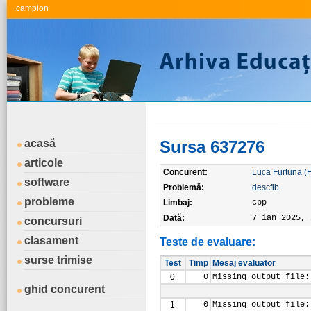
.campion
acasă
Sursa 637276
articole
Concurent:
Luca Furtuna (
software
Problemă:
descfib
probleme
Limbaj:
cpp
Dată:
7 ian 2025, 
concursuri
clasament
Teste de evaluare:
surse trimise
Test
Timp
Mesaj evaluator
0
0
Missing output file:
ghid concurent
1
0
Missing output file: