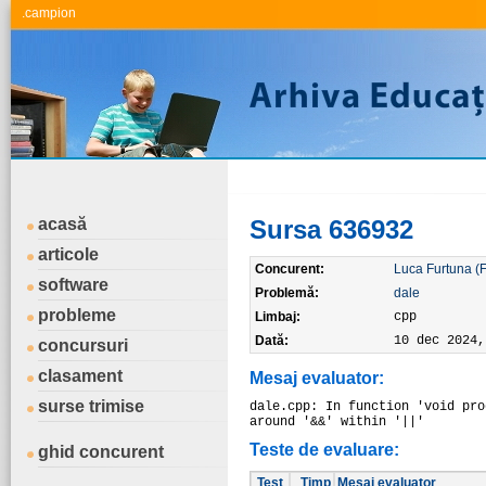
.campion
acasă
Sursa 636932
articole
Concurent:
Luca Furtuna (
software
Problemă:
dale
probleme
Limbaj:
cpp
Dată:
10 dec 2024,
concursuri
clasament
Mesaj evaluator:
surse trimise
dale.cpp: In function 'void pro
around '&&' within '||'
Teste de evaluare:
ghid concurent
Test
Timp
Mesaj evaluator