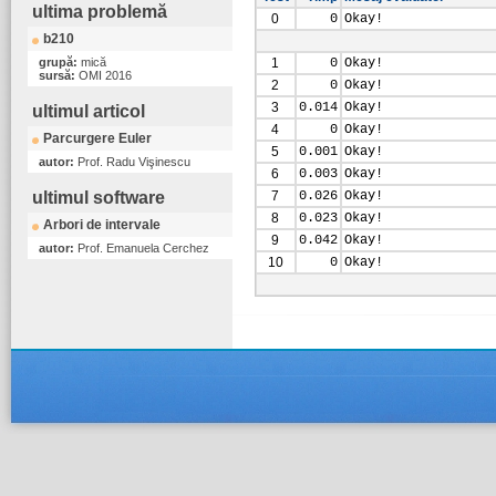
ultima problemă
0
0
Okay!
b210
grupă:
mică
1
0
Okay!
sursă:
OMI 2016
2
0
Okay!
3
0.014
Okay!
ultimul articol
4
0
Okay!
Parcurgere Euler
5
0.001
Okay!
autor:
Prof. Radu Vişinescu
6
0.003
Okay!
ultimul software
7
0.026
Okay!
8
0.023
Okay!
Arbori de intervale
9
0.042
Okay!
autor:
Prof. Emanuela Cerchez
10
0
Okay!