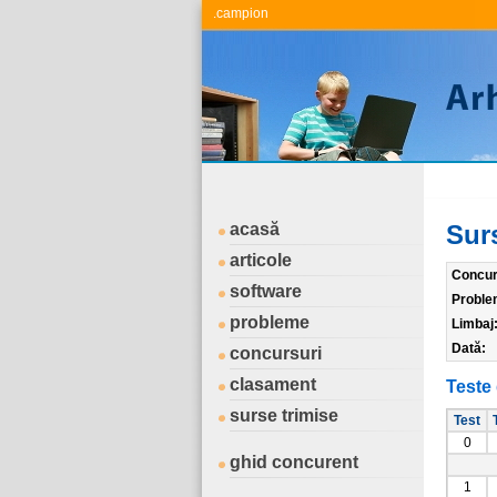
.campion
acasă
Sur
articole
Concur
software
Proble
probleme
Limbaj
Dată:
concursuri
clasament
Teste 
surse trimise
Test
0
ghid concurent
1