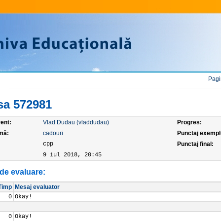
Pagi
sa 572981
ent:
Vlad Dudau (vladdudau)
Progres:
mă:
cadouri
Punctaj exempl
:
cpp
Punctaj final:
9 iul 2018, 20:45
de evaluare:
Timp
Mesaj evaluator
0
Okay!
0
Okay!