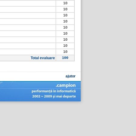
10
10
10
10
10
10
10
10
10
Total evaluare
100
ajutor