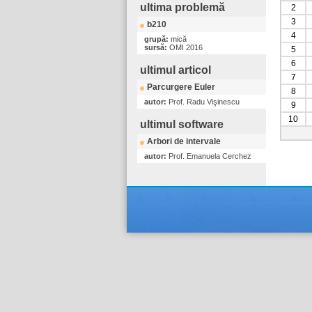
ultima problemă
2
3
b210
4
grupă:
mică
sursă:
OMI 2016
5
6
ultimul articol
7
Parcurgere Euler
8
autor:
Prof. Radu Vişinescu
9
10
ultimul software
Arbori de intervale
autor:
Prof. Emanuela Cerchez