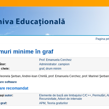
Pagina pr
muri minime în graf
Prof. Emanuela Cerchez
ător:
Administrator .campion
 cheie:
graf
,
drum minim
Cleonela Şerban, Andrei-Ioan Chirilă, prof. Emanuela Cerchez, prof. Marinel Şerban
are software
are recomandat
laşi
autor
:
Elemente de bază ale limbajului C/C++
,
Permutări
,
A
Recursivitate
,
Arbori de intervale
e
graf
:
APM
,
Teoria grafurilor