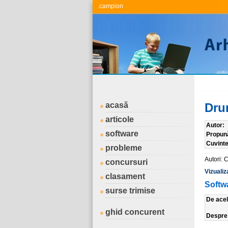
.campion
acasă
Dru
articole
Autor:
software
Propun
Cuvinte
probleme
Autori: 
concursuri
Vizualiz
clasament
Softw
surse trimise
De ace
ghid concurent
Despr