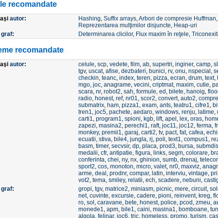
ole recomandate
laşi
autor
:
Hashing
,
Suffix arrays
,
Arbori de compresie Huffman
Reprezentarea mulţimilor disjuncte
,
Heap-uri
e
graf
:
Determinarea clicilor
,
Flux maxim în reţele
,
Triconexit
eme recomandate
laşi
autor
:
celule
,
scp
,
vedete
,
film
,
ab
,
supertri
,
inginer
,
camp
,
sl
tgv
,
uscat
,
afise
,
dezbateri
,
bunici
,
rv
,
onu
,
nspecial
,
s
checkin
,
teanc
,
index
,
teren
,
pizza
,
ecran
,
drum
,
text
,
mgo
,
joc
,
anagrame
,
vecini
,
criptmat
,
maxim
,
cutie
,
pa
scara
,
nr
,
robot2
,
sah
,
formule
,
ed
,
bilete
,
hanoig
,
flo
radio
,
honest
,
ref
,
nr01
,
scor2
,
convert
,
auto2
,
compre
submatrix
,
ham
,
pizza1
,
exam
,
ants
,
teatru1
,
cifre1
,
bi
tren1
,
joc5
,
pachete
,
aedaro
,
windows
,
renju
,
latime
,
carti1
,
program1
,
spioni
,
kgb
,
lift
,
apel
,
lex
,
oras
,
home
zapezi
,
masina2
,
perechi1
,
raft
,
joc11
,
joc12
,
ferma
,
f
monkey
,
premii1
,
garaj
,
carti2
,
tv
,
pact
,
fat
,
cafea
,
ech
ecuatii
,
stiva
,
bile4
,
jungla
,
rj
,
poli
,
text1
,
compus1
,
re
basm
,
timer
,
secvsir
,
dp
,
placa
,
prod3
,
bursa
,
submdis
medalii
,
cfr
,
antipatie
,
figura
,
links
,
segm
,
colorare
,
br
conferinta
,
chei
,
ny
,
nx
,
ghinion
,
sumb
,
drenaj
,
telec
sport2
,
cos
,
monoton
,
micro
,
valet
,
nr0
,
maxviz
,
anagr
arme
,
deal
,
prodnr
,
compar
,
latin
,
interviu
,
vintage
,
pr
vot2
,
tema
,
smiley
,
relatii
,
ech
,
scadere
,
nebuni
,
casti
e
graf
:
gropi
,
tgv
,
matrice2
,
miniasm
,
picnic
,
mere
,
circuit
,
sol
net
,
cuvinte
,
excursie
,
cadere
,
pioni
,
reinvent
,
kreg
,
f
ro
,
sol
,
caravane
,
bete
,
honest
,
police
,
pcod
,
zmeu
,
a
monede1
,
apm
,
bile1
,
caini
,
masina1
,
bomboane
,
tu
algola
,
felinar
,
joc6
,
tric
,
homeless
,
promo
,
turism
,
cas