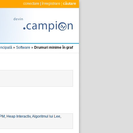
conectare
|
înregistrare
|
căutare
incipală
»
Software
»
Drumuri minime în graf
PM
,
Heap Interactiv
,
Algoritmul lui Lee
,