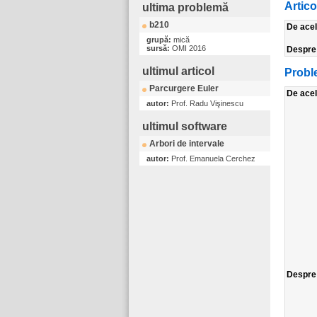
Artic
ultima problemă
b210
De ace
grupă:
mică
sursă:
OMI 2016
Despr
ultimul articol
Probl
Parcurgere Euler
De ace
autor:
Prof. Radu Vişinescu
ultimul software
Arbori de intervale
autor:
Prof. Emanuela Cerchez
Despr