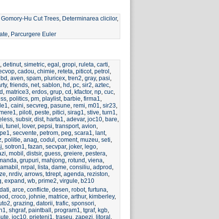
,
Gomory-Hu Cut Trees
,
Determinarea clicilor
,
ate
,
Parcurgere Euler
,
detinut
,
simetric
,
egal
,
gropi
,
ruleta
,
carti
,
ecvop
,
cadou
,
chimie
,
reteta
,
piticot
,
petrol
,
lbd
,
aven
,
spam
,
pluricex
,
tren2
,
gray
,
pasi
,
rty
,
friends
,
net
,
sablon
,
hd
,
pc
,
sir2
,
aztec
,
od
,
matrice3
,
erdos
,
grup
,
cd
,
kfactor
,
np
,
cuc
,
ss
,
politics
,
pm
,
playlist
,
barbie
,
firma1
,
le1
,
caini
,
secvreg
,
pasune
,
remi
,
m01
,
sir23
,
mere1
,
piloti
,
peste
,
pitici
,
sirag1
,
stive
,
turn1
,
less
,
subsir
,
dist
,
harta1
,
adevar
,
joc10
,
bare
,
ni
,
tunel
,
lover
,
pepsi
,
transport
,
avion
,
ipe1
,
secvente
,
petrom
,
peg
,
scara1
,
lant
,
z
,
politie
,
anag
,
codul
,
coment
,
muzeu
,
seti
,
j
,
sotron1
,
fazan
,
secvpar
,
joker
,
lego
,
azi
,
mobil
,
distsir
,
guess
,
greiere
,
pestera
,
omanda
,
grupuri
,
mahjong
,
rotund
,
viena
,
amabil
,
nrpal
,
lista
,
dame
,
consiliu
,
adprod
,
ize
,
nrdiv
,
arrows
,
tdrept
,
agenda
,
reziston
,
g
,
expand
,
wb
,
prime2
,
virgule
,
b210
dati
,
arce
,
conflicte
,
desen
,
robot
,
furtuna
,
lood
,
croco
,
johnie
,
matrice
,
arthur
,
kimberley
,
uto2
,
grazing
,
datorii
,
trafic
,
sponsori
,
rn1
,
shgraf
,
paintball
,
program1
,
tgraf
,
kgb
,
ute
,
joc10
,
prieteni1
,
traseu
,
zapezi
,
litoral
,