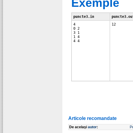
Exemple
puncte3.in
puncte3.ou
4

0 2

3 1

1 4

Articole recomandate
De acelaşi
autor
:
P