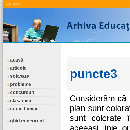
.campion
acasă
articole
puncte3
software
probleme
concursuri
Considerăm că t
clasament
plan sunt colora
surse trimise
sunt colorate 
ghid concurent
aceeaşi linie o