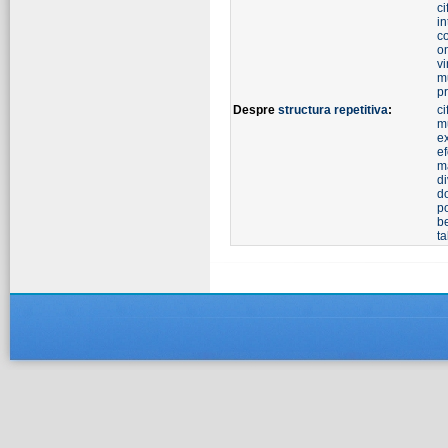
ci
in
c
o
v
m
pr
Despre
structura repetitiva
:
ci
m
e
ef
m
di
d
p
b
ta