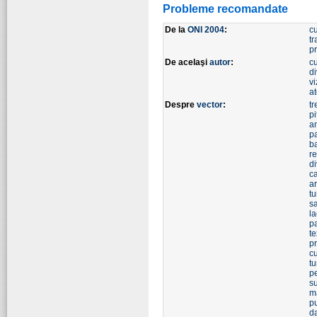
Probleme recomandate
De la
ONI 2004
:
c
tr
p
De acelaşi
autor
:
c
di
vi
at
Despre
vector
:
tr
pi
a
p
b
re
d
ca
a
tu
s
l
pa
te
pr
c
t
p
s
m
pu
d