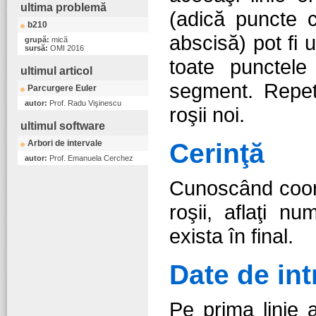
ultima problemă
(adică puncte 
b210
abscisă) pot fi 
grupă:
mică
sursă:
OMI 2016
toate punctel
ultimul articol
segment. Repet
Parcurgere Euler
autor:
Prof. Radu Vişinescu
roşii noi.
ultimul software
Arbori de intervale
Cerinţă
autor:
Prof. Emanuela Cerchez
Cunoscând coor
roşii, aflaţi n
exista în final.
Date de int
Pe prima linie a