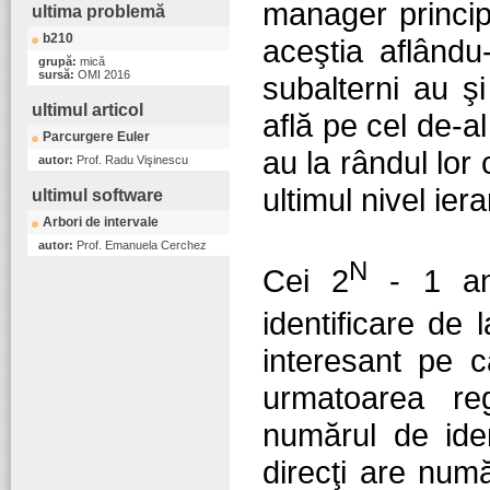
manager principa
ultima problemă
b210
aceştia aflându
grupă:
mică
sursă:
OMI 2016
subalterni au şi
ultimul articol
află pe cel de-al 
Parcurgere Euler
au la rândul lor
autor:
Prof. Radu Vişinescu
ultimul nivel ier
ultimul software
Arbori de intervale
autor:
Prof. Emanuela Cerchez
N
Cei 2
- 1 an
identificare de 
interesant pe c
urmatoarea re
numărul de iden
direcţi are numă