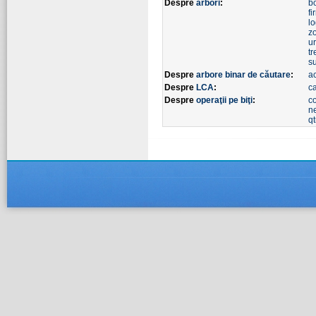
Despre
arbori
:
b
f
l
z
u
tr
s
Despre
arbore binar de căutare
:
a
Despre
LCA
:
c
Despre
operaţii pe biţi
:
c
n
qt