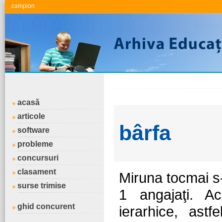
.campion
acasă
articole
bârfa
software
probleme
concursuri
clasament
Miruna tocmai s-
surse trimise
1 angajaţi. Ac
ghid concurent
ierarhice, astf