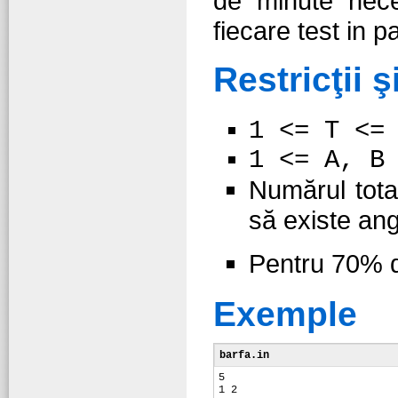
de minute nece
fiecare test in pa
Restricţii ş
1 <= T <=
1 <= A, B
Numărul tota
să existe an
Pentru 70% d
Exemple
barfa.in
5
1 2