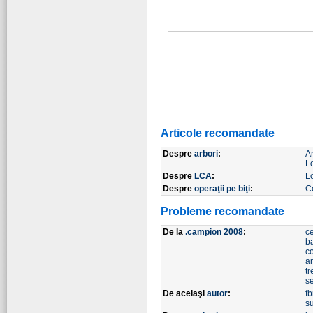
Articole recomandate
Despre
arbori
:
Ar
L
Despre
LCA
:
L
Despre
operaţii pe biţi
:
Co
Probleme recomandate
De la
.campion 2008
:
ce
b
c
a
tr
s
De acelaşi
autor
:
fb
s