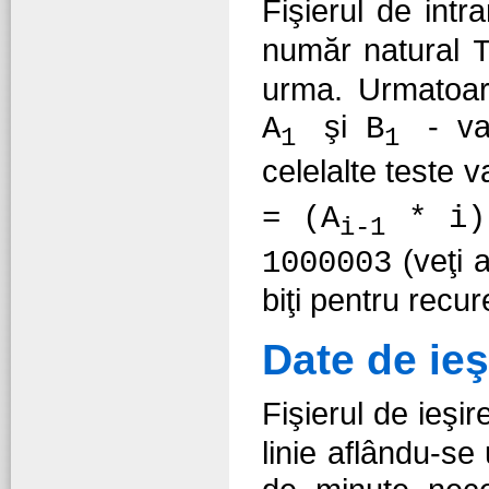
Fişierul de intr
număr natural
urma. Urmatoar
şi
- va
A
B
1
1
celelalte teste 
= (A
* i)
i-1
(veţi 
1000003
biţi pentru recur
Date de ieş
Fişierul de ieşi
linie aflându-s