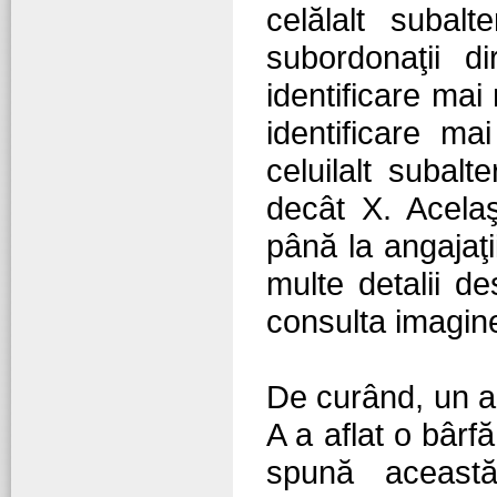
celălalt suba
subordonaţii d
identificare mai
identificare ma
celuilalt subal
decât X. Acelaş
până la angajaţi
multe detalii de
consulta imagine
De curând, un a
A a aflat o bârf
spună aceast