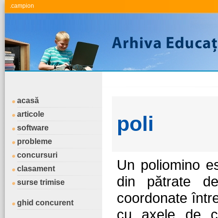
.campion
acasă
articole
poli
software
probleme
concursuri
Un poliomino es
clasament
din pătrate d
surse trimise
coordonate întreg
ghid concurent
cu axele de c