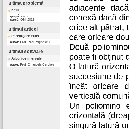
ultima problemă
adiacente dac
b210
conexă dacă din 
grupă:
mică
sursă:
OMI 2016
orice alt pătrat,
ultimul articol
care oricare do
Parcurgere Euler
autor:
Prof. Radu Vişinescu
Două poliominou
ultimul software
poate fi obţinut d
Arbori de intervale
O latură orizont
autor:
Prof. Emanuela Cerchez
succesiune de pă
încât oricare 
verticală comun
Un poliomino e
orizontală (dre
singură latură o