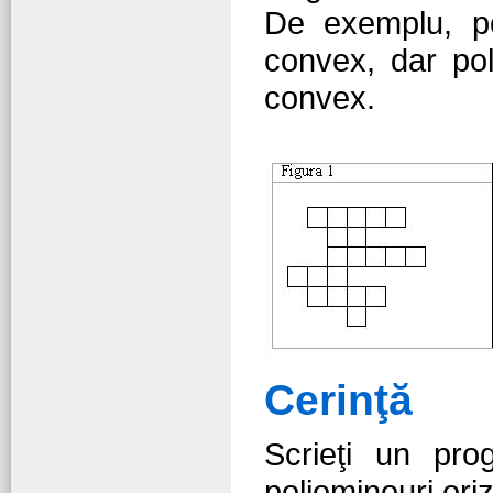
De exemplu, po
convex, dar pol
convex.
Cerinţă
Scrieţi un pr
poliominouri ori