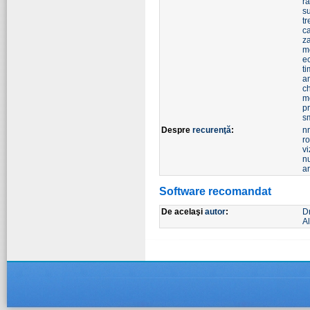
r
s
t
ca
z
m
ec
ti
an
c
m
p
s
Despre
recurenţă
:
n
r
vi
n
a
Software recomandat
De acelaşi
autor
:
D
Al