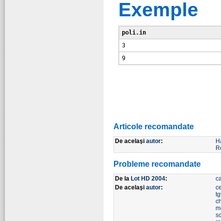
Exemple
poli.in
Articole recomandate
De acelaşi
autor
:
H
R
Probleme recomandate
De la
Lot HD 2004
:
c
De acelaşi
autor
:
ce
tg
c
m
s