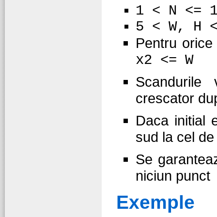
1 < N <= 
5 < W, H 
Pentru oric
x2 <= W
Scandurile 
crescator d
Daca initial
sud la cel de
Se garanteaz
niciun punct
Exemple