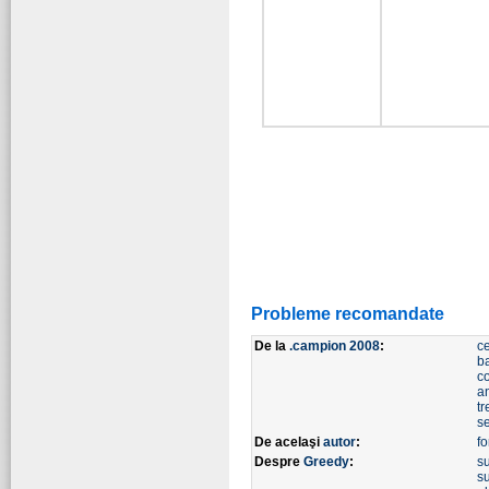
Probleme recomandate
De la
.campion 2008
:
ce
b
c
a
tr
s
De acelaşi
autor
:
f
Despre
Greedy
:
s
s