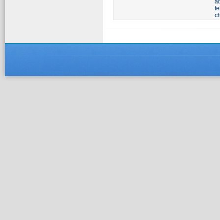
a
t
ch