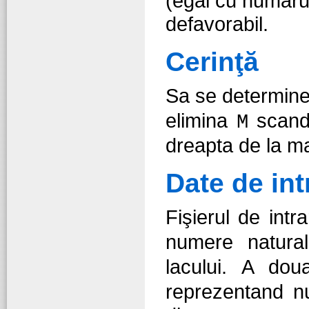
(egal cu numarul
defavorabil.
Cerinţă
Sa se determin
elimina
scandu
M
dreapta de la ma
Date de int
Fişierul de intr
numere natur
lacului. A do
reprezentand n