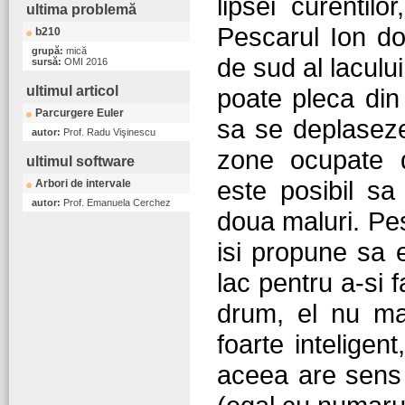
lipsei curentilo
ultima problemă
Pescarul Ion do
b210
grupă:
mică
de sud al laculu
sursă:
OMI 2016
ultimul articol
poate pleca din
Parcurgere Euler
sa se deplaseze 
autor:
Prof. Radu Vişinescu
zone ocupate de
ultimul software
este posibil sa
Arbori de intervale
autor:
Prof. Emanuela Cerchez
doua maluri. Pes
isi propune sa 
lac pentru a-si f
drum, el nu ma
foarte inteligen
aceea are sens