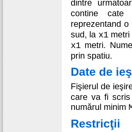
dintre urmatoa
contine cate
reprezentand o 
sud, la
metri
x1
metri. Numer
x1
prin spatiu.
Date de ieş
Fişierul de ieşi
care va fi scri
numărul minim
Restricţii