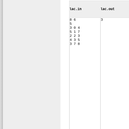
lac.in
lac.out
8 6
3
5
3 0 4
5 1 7
2 2 3
4 3 5
3 7 8