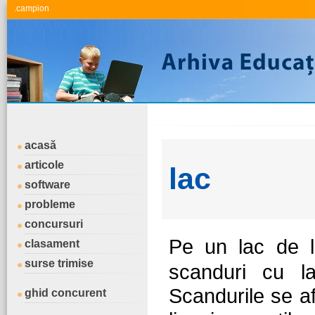
.campion
acasă
articole
lac
software
probleme
concursuri
Pe un lac de 
clasament
surse trimise
scanduri cu lat
Scandurile se afl
ghid concurent