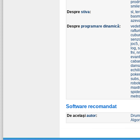
prodn
smile
Despre
stiva
:
sl
,
te
basm
azeva
Despre
programare dinamică
:
vede
raftur
cubur
senzo
joc5
,
log
,
s
fni
,
n
evant
caba
dansa
echil
poke
subs
robot
maxtr
spide
metr
Software recomandat
De acelaşi
autor
:
Drumu
Algor