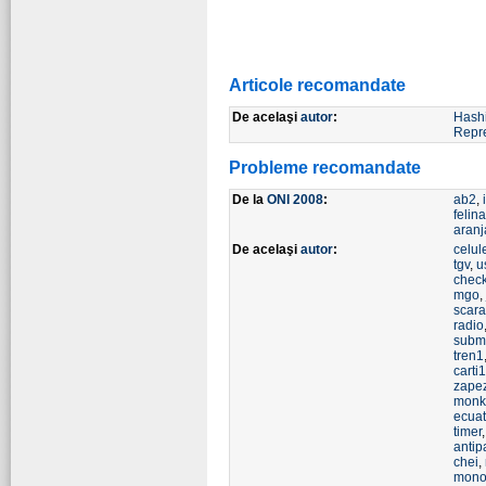
Articole recomandate
De acelaşi
autor
:
Hash
Repre
Probleme recomandate
De la
ONI 2008
:
ab2
,
felin
aranj
De acelaşi
autor
:
celul
tgv
,
u
check
mgo
,
scara
radio
subma
tren1
carti1
zapez
monk
ecuat
timer
antip
chei
,
mono