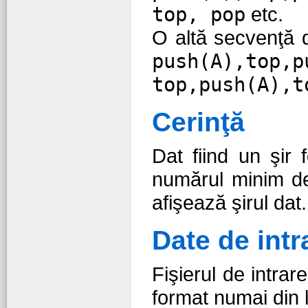
top, pop
etc.
O altă secvenţă d
push(A),top,p
top,push(A),t
Cerinţă
Dat fiind un şir 
numărul minim de
afişează şirul dat.
Date de intr
Fişierul de intrar
format numai din l