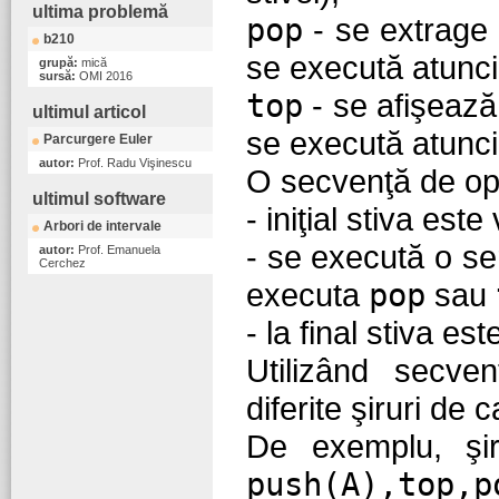
ultima problemă
pop
- se extrage l
b210
se execută atunci
grupă:
mică
sursă:
OMI 2016
top
- se afişează 
ultimul articol
se execută atunci
Parcurgere Euler
autor:
Prof. Radu Vişinescu
O secvenţă de ope
ultimul software
- iniţial stiva este
Arbori de intervale
- se execută o se
autor:
Prof. Emanuela
Cerchez
executa
pop
sau
- la final stiva est
Utilizând secve
diferite şiruri de 
De exemplu, şi
push(A),top,p