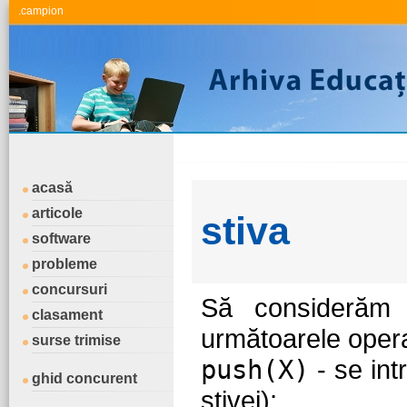
.campion
acasă
articole
stiva
software
probleme
concursuri
Să considerăm o
clasament
următoarele operaţ
surse trimise
push(X)
- se int
ghid concurent
stivei);