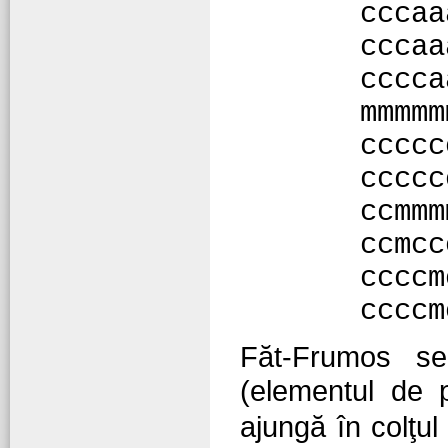
cccaa
cccaa
cccca
mmmmm
ccccc
ccccc
ccmmm
ccmcc
ccccm
ccccm
Făt-Frumos se 
(elementul de 
ajungă în colţul