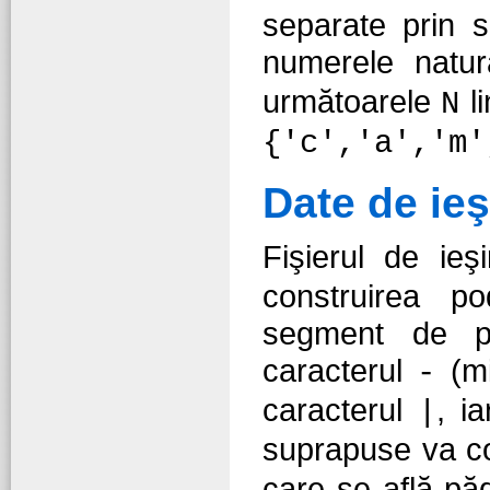
separate prin s
numerele natu
următoarele
li
N
{'c','a','m'
Date de ieş
Fişierul de ieş
construirea po
segment de po
caracterul
(mi
-
caracterul
, i
|
suprapuse va co
care se află pă