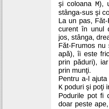
şi coloana
), 
M
stânga-sus şi co
La un pas, Făt-
curent în unul 
jos, stânga, dre
Făt-Frumos nu ş
apă), îi este fr
prin păduri), ia
prin munţi.
Pentru a-l ajuta
poduri şi poţi 
K
Podurile pot fi 
doar peste ape, 