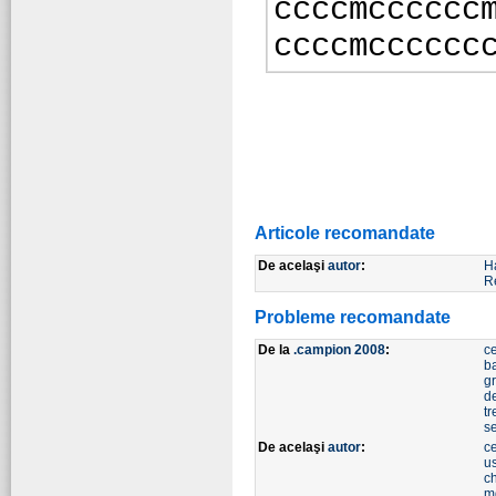
ccccmcccccc
ccccmcccccc
Articole recomandate
De acelaşi
autor
:
H
R
Probleme recomandate
De la
.campion 2008
:
ce
b
g
d
tr
s
De acelaşi
autor
:
ce
u
c
m