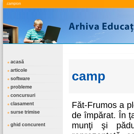
.campion
acasă
articole
camp
software
probleme
concursuri
Făt-Frumos a pl
clasament
surse trimise
de împărat. În ţ
munţi şi pădu
ghid concurent