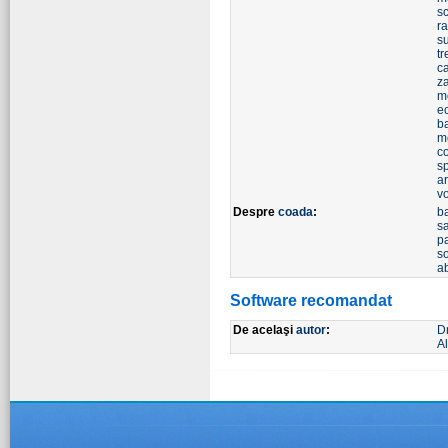
s
r
s
t
ca
z
m
ec
b
m
co
s
a
v
Despre
coada
:
b
s
p
s
a
Software recomandat
De acelaşi
autor
:
D
Al