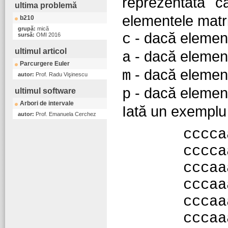
reprezentată 
ultima problemă
elementele matric
b210
grupă:
mică
- dacă element
c
sursă:
OMI 2016
ultimul articol
- dacă element
a
Parcurgere Euler
- dacă elemen
m
autor:
Prof. Radu Vişinescu
- dacă element
p
ultimul software
Arbori de intervale
Iată un exemplu
autor:
Prof. Emanuela Cerchez
cccca
cccca
cccaa
cccaa
cccaa
cccaa