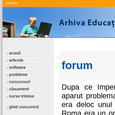
.campion
acasă
articole
forum
software
probleme
concursuri
Dupa ce Imperi
clasament
aparut problema
surse trimise
era deloc unul 
ghid concurent
Roma era un or