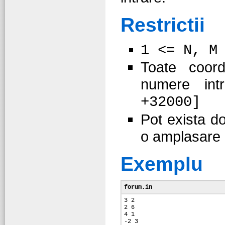
Restrictii
1 <= N, M
Toate coord
numere int
+32000]
Pot exista d
o amplasare 
Exemplu
forum.in
3 2
2 6
4 1
-2 3