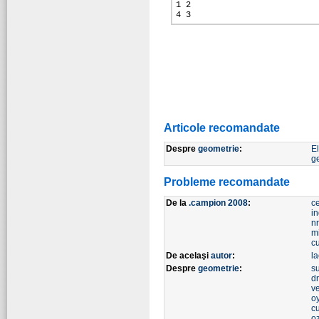
1 2
4 3
Articole recomandate
Despre
geometrie
:
E
g
Probleme recomandate
De la
.campion 2008
:
ce
in
n
m
c
De acelaşi
autor
:
la
Despre
geometrie
:
su
d
ve
o
cu
o