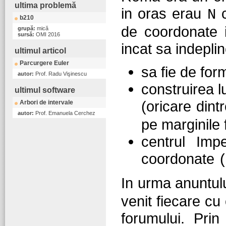
ultima problemă
in oras erau
c
N
b210
de coordonate i
grupă:
mică
sursă:
OMI 2016
incat sa indepli
ultimul articol
Parcurgere Euler
sa fie de for
autor:
Prof. Radu Vişinescu
construirea 
ultimul software
(oricare dint
Arbori de intervale
autor:
Prof. Emanuela Cerchez
pe marginile 
centrul Imp
coordonate
In urma anuntul
venit fiecare c
forumului. Pri