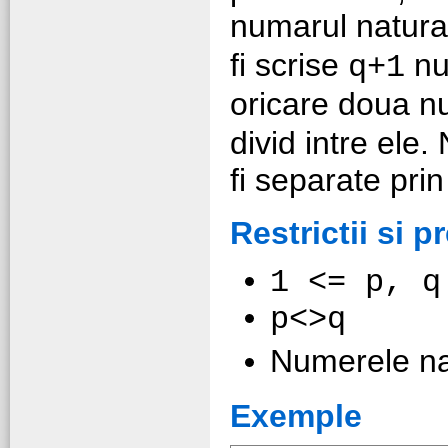
numarul natur
fi scrise
nu
q+1
oricare doua n
divid intre ele
fi separate prin
Restrictii si p
1 <= p, q
p<>q
Numerele na
Exemple