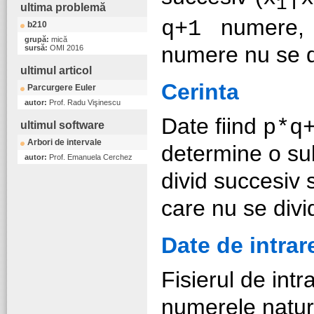
1
ultima problemă
numere, a
q+1
b210
grupă:
mică
numere nu se di
sursă:
OMI 2016
ultimul articol
Cerinta
Parcurgere Euler
autor:
Prof. Radu Vişinescu
Date fiind
p*q
ultimul software
Arbori de intervale
determine o s
autor:
Prof. Emanuela Cerchez
divid succesiv
care nu se divid
Date de intrar
Fisierul de int
numerele natu