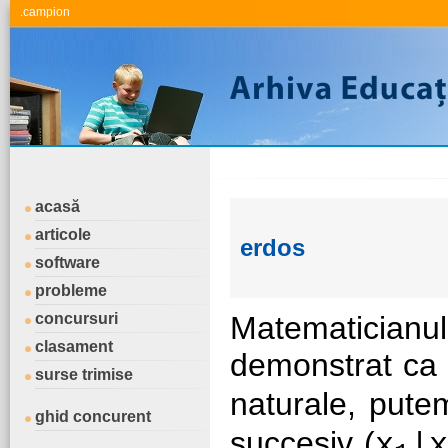
.campion
acasă
articole
erdos
software
probleme
concursuri
Matematicianu
clasament
demonstrat ca 
surse trimise
naturale, pute
ghid concurent
succesiv (
x
|