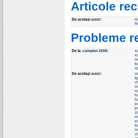
Articole r
De acelaşi
autor
:
H
R
Probleme r
De la
.campion 2006
:
s
xo
r
k
sp
De acelaşi
autor
:
ce
tg
c
m
s
h
h
j
p
z
m
ec
b
m
co