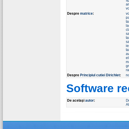
s
a
v
Despre
matrice
:
v
pa
t
la
cl
s
ta
s
ie
t
a
el
m
g
r
Despre
Principiul cutiei Dirichlet
:
n
Software r
De acelaşi
autor
:
D
Al