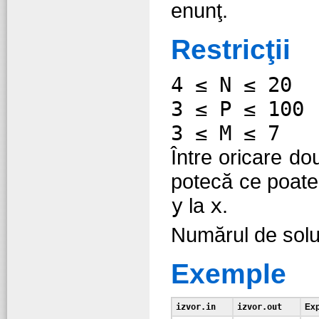
enunţ.
Restricţii
4 ≤ N ≤ 20
3 ≤ P ≤ 100
3 ≤ M ≤ 7
Între oricare d
potecă ce poate 
y
la
x
.
Numărul de solu
Exemple
izvor.in
izvor.out
Exp