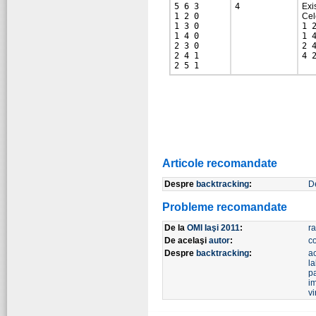
5 6 3

Exi
1 2 0

Cel
1 3 0

1 
1 4 0

1 
2 3 0

2 
2 4 1

4 
Articole recomandate
Despre
backtracking
:
De
Probleme recomandate
De la
OMI Iaşi 2011
:
r
De acelaşi
autor
:
c
Despre
backtracking
:
a
la
p
i
vi