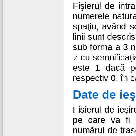
Fişierul de intr
numerele natur
spaţiu, având s
linii sunt descri
sub forma a 3 n
z
cu semnificaţi
este 1 dacă po
respectiv 0, în c
Date de ieş
Fişierul de ieşi
pe care va fi 
numărul de trase