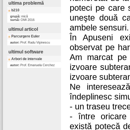
ultima problemă
poteci pe care 
b210
uneşte două cab
grupă:
mică
sursă:
OMI 2016
ambele sensuri.
ultimul articol
În Apuseni ex
Parcurgere Euler
autor:
Prof. Radu Vişinescu
observat pe har
ultimul software
Am marcat pe h
Arbori de intervale
izvoare subtera
autor:
Prof. Emanuela Cerchez
izvoare subtera
Ne interesează
îndeplinesc simu
- un traseu trec
- între oricar
există potecă de