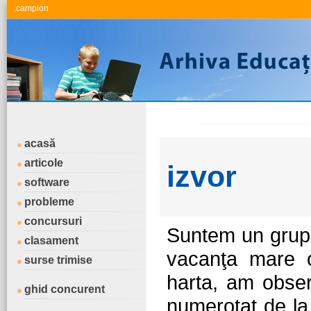
.campion
acasă
articole
izvor
software
probleme
concursuri
Suntem un grup d
clasament
vacanţa mare o
surse trimise
harta, am obse
ghid concurent
numerotat de la