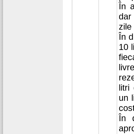
În 
dar
zile
În 
10 l
fie
livr
rez
litr
un l
cos
În 
apro