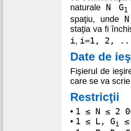
naturale
N G
1
spaţiu, unde
N
staţia va fi înch
i
,
i=1, 2, ..
Date de ieş
Fişierul de ieşi
care se va scrie
Restricţii
•
1 ≤ N ≤ 2 0
•
1 ≤ L, G
≤ 
i