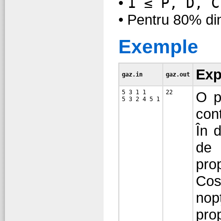
•
1 ≤ P, D, C
• Pentru 80% di
Exemple
Expl
gaz.in
gaz.out
5 3 1 1

O p
con
În 
de 
prop
Cos
nop
prop