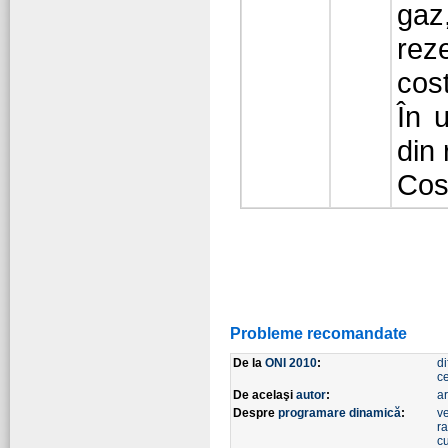
gaz
reze
cos
În u
din 
Cos
Probleme recomandate
De la
ONI 2010
:
di
c
De acelaşi
autor
:
a
Despre
programare dinamică
:
v
ra
c