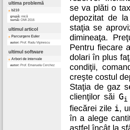
ultima problemă
se va plăti o t
b210
depozitat de la 
grupă:
mică
sursă:
OMI 2016
staţia se aprov
ultimul articol
dimineaţa. Pre
Parcurgere Euler
autor:
Prof. Radu Vişinescu
Pentru fiecare 
ultimul software
dolari în plus f
Arbori de intervale
condiţii, coman
autor:
Prof. Emanuela Cerchez
creşte costul dep
Staţia de gaz 
clienţilor săi
G
i
fiecărei zile
i
, 
în a alege canti
astfel încât la s