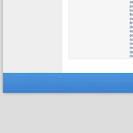
s
j
l
fn
e
ti
d
ec
p
s
ro
ma
sp
m