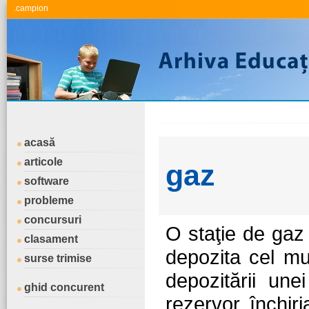
.campion
acasă
articole
gaz
software
probleme
concursuri
O staţie de gaz
clasament
depozita cel m
surse trimise
depozitării une
ghid concurent
rezervor închir