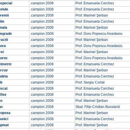
special
.campion 2008
Prof. Emanuela Cerchez
elule
.campion 2008
Prof. Emanuela Cerchez
remii
.campion 2008
Prof. Marinel Şerban
ilm
.campion 2008
Prof. Emanuela Cerchez
inala
.campion 2008
Prof. Marinel Şerban
degrade
.campion 2008
Prof. Doru Popescu Anastasiu
ractii
.campion 2008
Prof. Marinel Şerban
hora
.campion 2008
Prof. Doru Popescu Anastasiu
rei
.campion 2008
Prof. Marinel Şerban
noroc
.campion 2008
Prof. Doru Popescu Anastasiu
imetric
.campion 2008
Prof. Emanuela Cerchez
nrcuv
.campion 2008
Prof. Marinel Şerban
uleta
.campion 2008
Prof. Emanuela Cerchez
ib
.campion 2008
Prof. Sergiu Corlat
uscat
.campion 2008
Prof. Emanuela Cerchez
fise
.campion 2008
Prof. Emanuela Cerchez
an
.campion 2008
Prof. Marinel Şerban
ac
.campion 2008
Stud. Filip-Cristian Buruiană
vopsea
.campion 2008
Prof. Marinel Şerban
unici
.campion 2008
Prof. Emanuela Cerchez
opmat
.campion 2008
Prof. Marinel Şerban