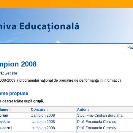
Pag
mpion 2008
ră:
website
2008-2009 a programului naţional de pregătire de performanţă în informatică
eme propuse
e descrescător după
grupă
.
Nume ↓
Concurs ↓
Autor ↓
forum
.campion 2008
Stud. Filip-Cristian Buruiană
vedete
.campion 2008
Prof. Emanuela Cerchez
upertri
.campion 2008
Prof. Emanuela Cerchez