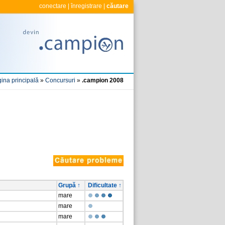
conectare
|
înregistrare
|
căutare
ina principală
»
Concursuri
»
.campion 2008
Grupă ↑
Dificultate ↑
mare
mare
mare