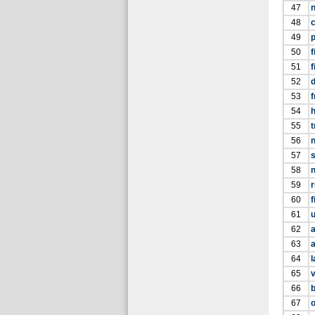
47
n
48
c
49
p
50
f
51
f
52
53
f
54
55
t
56
57
s
58
59
r
60
f
61
62
a
63
64
l
65
66
b
67