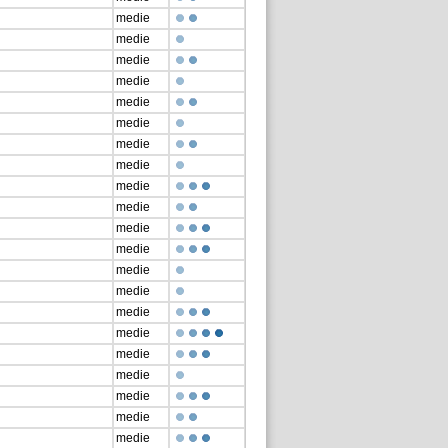
medie
medie
medie
medie
medie
medie
medie
medie
medie
medie
medie
medie
medie
medie
medie
medie
medie
medie
medie
medie
medie