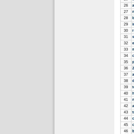
26
27
n
28
b
29
i
30
31
s
32
e
33
34
c
35
36
2
37
38
d
39
t
40
h
41
42
43
t
44
45
46
b