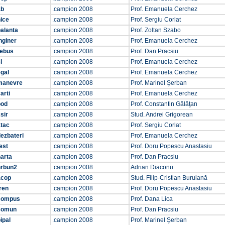
ab
.campion 2008
Prof. Emanuela Cerchez
ice
.campion 2008
Prof. Sergiu Corlat
alanta
.campion 2008
Prof. Zoltan Szabo
nginer
.campion 2008
Prof. Emanuela Cerchez
rebus
.campion 2008
Prof. Dan Pracsiu
l
.campion 2008
Prof. Emanuela Cerchez
gal
.campion 2008
Prof. Emanuela Cerchez
manevre
.campion 2008
Prof. Marinel Şerban
arti
.campion 2008
Prof. Emanuela Cerchez
pod
.campion 2008
Prof. Constantin Gălăţan
sir
.campion 2008
Stud. Andrei Grigorean
atac
.campion 2008
Prof. Sergiu Corlat
ezbateri
.campion 2008
Prof. Emanuela Cerchez
est
.campion 2008
Prof. Doru Popescu Anastasiu
arta
.campion 2008
Prof. Dan Pracsiu
nrbun2
.campion 2008
Adrian Diaconu
acop
.campion 2008
Stud. Filip-Cristian Buruiană
ren
.campion 2008
Prof. Doru Popescu Anastasiu
compus
.campion 2008
Prof. Dana Lica
comun
.campion 2008
Prof. Dan Pracsiu
ipal
.campion 2008
Prof. Marinel Şerban