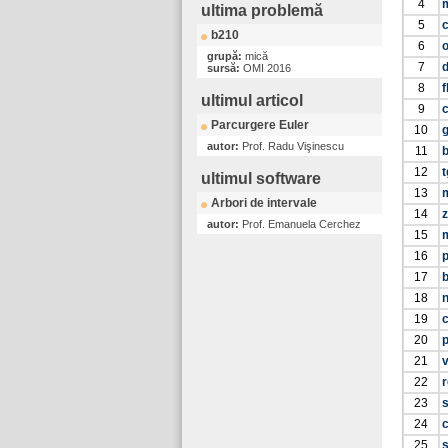
4
ultima problemă
5
b210
6
grupă:
mică
7
d
sursă:
OMI 2016
8
f
ultimul articol
9
Parcurgere Euler
10
g
autor:
Prof. Radu Vişinescu
11
b
12
t
ultimul software
13
Arbori de intervale
14
z
autor:
Prof. Emanuela Cerchez
15
16
17
b
18
19
20
p
21
22
r
23
24
c
25