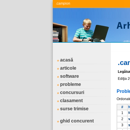
.campion
acasă
.ca
articole
Legătu
software
Ediţia 
probleme
Probl
concursuri
Ordonat
clasament
#
surse trimise
1
2
ghid concurent
3
s