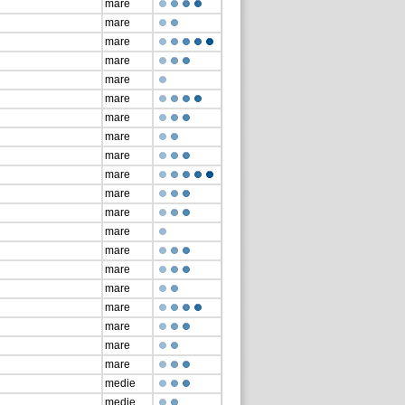
mare
mare
mare
mare
mare
mare
mare
mare
mare
mare
mare
mare
mare
mare
mare
mare
mare
mare
mare
mare
medie
medie