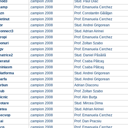
mod3
.campion 2008
Stud. Paul Diac
camp
.campion 2008
Prof. Emanuela Cerchez
ozn
.campion 2008
Prof. Constantin Gălăţan
etinut
.campion 2008
Prof. Emanuela Cerchez
br
.campion 2008
Stud. Andrei Grigorean
connect3
.campion 2008
Stud. Adrian Airinei
ropi
.campion 2008
Prof. Emanuela Cerchez
onuri
.campion 2008
Prof. Zoltan Szabo
gv
.campion 2008
Prof. Emanuela Cerchez
matrice2
.campion 2008
Stud. Daniel Păsăilă
eratul
.campion 2008
Prof. Csaba Pătcaş
miniasm
.campion 2008
Prof. Csaba Pătcaş
platforma
.campion 2008
Stud. Andrei Grigorean
arfa
.campion 2008
Stud. Andrei Grigorean
nrbun
.campion 2008
Adrian Diaconu
cub
.campion 2008
Prof. Zoltan Szabo
icnic
.campion 2008
Prof. Alin Burţa
votare
.campion 2008
Stud. Mircea Dima
etea
.campion 2008
Stud. Adrian Airinei
secvop
.campion 2008
Prof. Emanuela Cerchez
ai
.campion 2008
Prof. Dan Pracsiu
scp
.campion 2008
Prof. Emanuela Cerchez