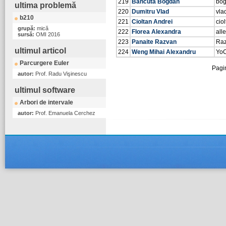
219
Bancuta Bogdan
bog
ultima problemă
220
Dumitru Vlad
vla
b210
221
Cioltan Andrei
cio
grupă:
mică
222
Florea Alexandra
all
sursă:
OMI 2016
223
Panaite Razvan
Ra
ultimul articol
224
Weng Mihai Alexandru
YoC
Parcurgere Euler
Pagi
autor:
Prof. Radu Vişinescu
ultimul software
Arbori de intervale
autor:
Prof. Emanuela Cerchez