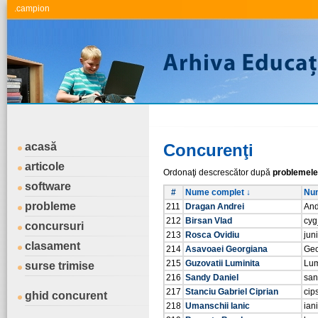
.campion
acasă
Concurenţi
articole
Ordonaţi descrescător după
problemele
software
#
Nume complet ↓
Num
probleme
211
Dragan Andrei
And
212
Birsan Vlad
cyg
concursuri
213
Rosca Ovidiu
jun
clasament
214
Asavoaei Georgiana
Geo
215
Guzovatii Luminita
Lum
surse trimise
216
Sandy Daniel
san
217
Stanciu Gabriel Ciprian
cip
ghid concurent
218
Umanschii Ianic
ian