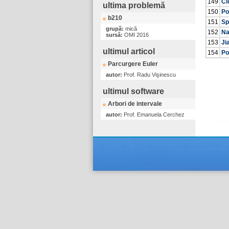
149
Ci
ultima problemă
150
Po
b210
151
Sp
grupă:
mică
152
Na
sursă:
OMI 2016
153
Ji
ultimul articol
154
Po
Parcurgere Euler
autor:
Prof. Radu Vişinescu
ultimul software
Arbori de intervale
autor:
Prof. Emanuela Cerchez