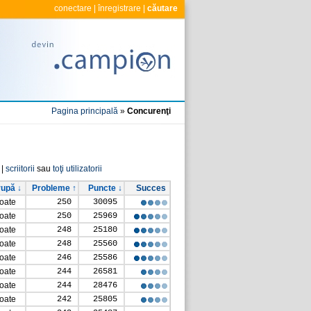
conectare
|
înregistrare
|
căutare
Pagina principală
»
Concurenţi
|
scriitorii
sau
toţi utilizatorii
upă ↓
Probleme ↑
Puncte ↓
Succes
toate
250
30095
toate
250
25969
toate
248
25180
toate
248
25560
toate
246
25586
toate
244
26581
toate
244
28476
toate
242
25805