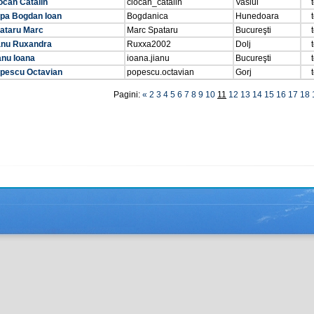
ocan Catalin
ciocan_catalin
Vaslui
pa Bogdan Ioan
Bogdanica
Hunedoara
ataru Marc
Marc Spataru
Bucureşti
nu Ruxandra
Ruxxa2002
Dolj
anu Ioana
ioana.jianu
Bucureşti
pescu Octavian
popescu.octavian
Gorj
Pagini:
«
2
3
4
5
6
7
8
9
10
11
12
13
14
15
16
17
18