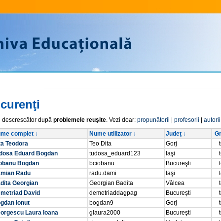
curenţi
i descrescător după
problemele reuşite
. Vezi doar:
propunătorii
|
profesorii
|
autorii
me complet ↓
Nume utilizator ↓
Judeţ ↓
Gr
ta Teodora
Teo Dita
Gorj
dosa Eduard Bogdan
tudosa_eduard123
Iaşi
obanu Bogdan
bciobanu
Bucureşti
mian Radu
radu.dami
Iaşi
dita Georgian
Georgian Badita
Vâlcea
metriad David
demetriaddagpag
Bucureşti
gdan Ionut
bogdan9
Gorj
orgescu Laura Ioana
glaura2000
Bucureşti