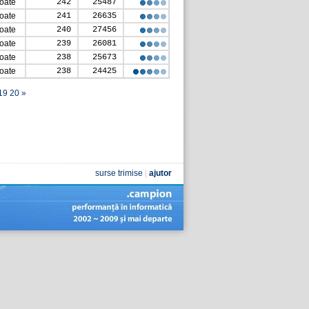
toate
242
25487
toate
241
26635
toate
240
27456
toate
239
26081
toate
238
25673
toate
238
24425
19
20
»
surse trimise
|
ajutor