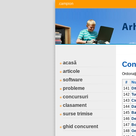
.campion
acasă
Con
articole
Ordonaţ
software
#
Nu
probleme
141
Di
142
Tu
concursuri
143
Ci
clasament
144
Da
145
Ba
surse trimise
146
De
147
Bo
ghid concurent
148
Ge