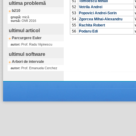
51
Tomoescu Mihail
ultima problemă
52
Vetrila Andrei
b210
53
Popovici Andrei-Sorin
grupă:
mică
54
Zgorcea Mihai-Alexandru
sursă:
OMI 2016
55
Rachita Robert
ultimul articol
56
Podaru Edi
Parcurgere Euler
autor:
Prof. Radu Vişinescu
ultimul software
Arbori de intervale
autor:
Prof. Emanuela Cerchez