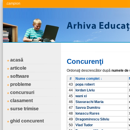
.campion
acasă
Concurenţi
articole
Ordonaţi descrescător după
numele de u
software
#
Nume complet ↓
probleme
43
popa robert
44
Iordan Liviu
concursuri
45
wani xi
clasament
46
Stavarachi Maria
47
Savva Dumitru
surse trimise
48
Ionascu Rares
49
Dragomirescu Silviu
ghid concurent
50
Vlad Tudor