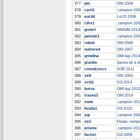
377
pm
ONI 2008
378
carti1
.campion 20
379
euclid
Lot IS 2008
380
cifre1
.campion 20
381
greieri
ONIGIM 2013
382
patrate3
.campion 20
383
roboti
ONI 2006
384
numere4
ONI 2007
385
grindina
OMI Iaşi 201
386
granita
Şansa de a d
387
cmmdcsecv
XOR 2011
388
sir8
ONI 2002
389
schi1
OJI 2014
390
bursa
OMI Iaşi 201
391
traseu3
ONI 2014
392
stele
.campion 20
393
livada1
OJI 2010
394
sqr
.campion 20
395
sir2
Finala .camp
396
prisme
.campion 201
397
factori
OJI 2009