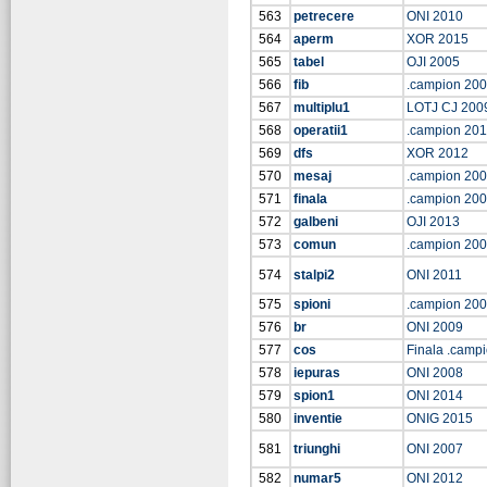
563
petrecere
ONI 2010
564
aperm
XOR 2015
565
tabel
OJI 2005
566
fib
.campion 20
567
multiplu1
LOTJ CJ 200
568
operatii1
.campion 201
569
dfs
XOR 2012
570
mesaj
.campion 20
571
finala
.campion 20
572
galbeni
OJI 2013
573
comun
.campion 20
574
stalpi2
ONI 2011
575
spioni
.campion 20
576
br
ONI 2009
577
cos
Finala .camp
578
iepuras
ONI 2008
579
spion1
ONI 2014
580
inventie
ONIG 2015
581
triunghi
ONI 2007
582
numar5
ONI 2012