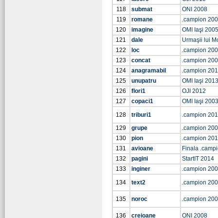
118
submat
ONI 2008
119
romane
.campion 20
120
imagine
OMI Iaşi 200
121
dale
Urmaşii lui Mo
122
loc
.campion 20
123
concat
.campion 20
124
anagramabil
.campion 201
125
unupatru
OMI Iaşi 201
126
flori1
OJI 2012
127
copaci1
OMI Iaşi 200
128
triburi1
.campion 201
129
grupe
.campion 20
130
pion
.campion 20
131
avioane
Finala .camp
132
pagini
StartIT 2014
133
inginer
.campion 20
134
text2
.campion 20
135
noroc
.campion 20
136
creioane
ONI 2008