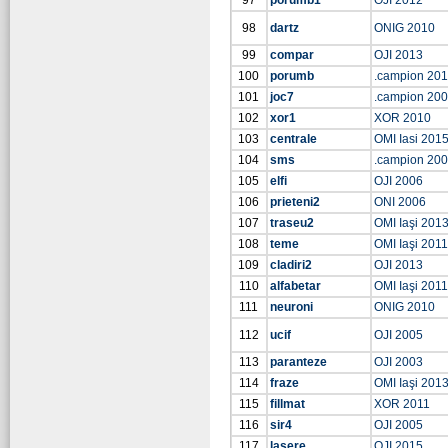
97
porumb1
OJI 2012
98
dartz
ONIG 2010
99
compar
OJI 2013
100
porumb
.campion 20
101
joc7
.campion 20
102
xor1
XOR 2010
103
centrale
OMI Iasi 201
104
sms
.campion 20
105
elfi
OJI 2006
106
prieteni2
ONI 2006
107
traseu2
OMI Iaşi 201
108
teme
OMI Iaşi 2011
109
cladiri2
OJI 2013
110
alfabetar
OMI Iaşi 2011
111
neuroni
ONIG 2010
112
ucif
OJI 2005
113
paranteze
OJI 2003
114
fraze
OMI Iaşi 201
115
fillmat
XOR 2011
116
sir4
OJI 2005
117
lasere
OJI 2015