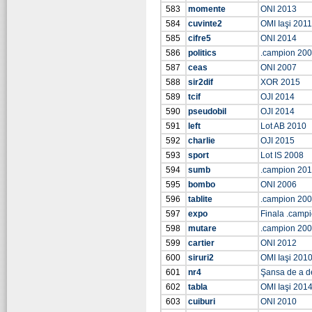
583
momente
ONI 2013
584
cuvinte2
OMI Iaşi 2011
585
cifre5
ONI 2014
586
politics
.campion 20
587
ceas
ONI 2007
588
sir2dif
XOR 2015
589
tcif
OJI 2014
590
pseudobil
OJI 2014
591
left
Lot AB 2010
592
charlie
OJI 2015
593
sport
Lot IS 2008
594
sumb
.campion 20
595
bombo
ONI 2006
596
tablite
.campion 20
597
expo
Finala .camp
598
mutare
.campion 20
599
cartier
ONI 2012
600
siruri2
OMI Iaşi 201
601
nr4
Şansa de a d
602
tabla
OMI Iaşi 201
603
cuiburi
ONI 2010