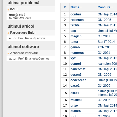
ultima problemă
#
Nume ↓
Concurs ↓
b210
1
conturi
OMI Iaşi 201
grupă:
mică
sursă:
OMI 2016
2
robinson
ONI 2005
3
tablita
OMI Iasi 201
ultimul articol
4
psp
Urmasii lui M
Parcurgere Euler
5
magic6
OJI 2011
autor:
Prof. Radu Vişinescu
6
tema
StartIT 2014
ultimul software
7
genab
XOR 2013
8
numerus
OJI 2011
Arbori de intervale
9
xyz
OMI Iaşi 201
autor:
Prof. Emanuela Cerchez
10
comori
.campion 20
11
bancomat
OMI Iaşi 201
12
desen2
ONI 2009
13
codcorect
Urmaşii lui Mo
14
case1
OJI 2006
“Urmaşii lui M
15
cifra1
Informatică 2
16
multimi
OJI 2005
17
prize
OMI Iaşi 201
18
sume4
OMI Iaşi 201
19
tort
OJI 2003