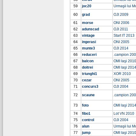
59
joc20
Urmaşii lui Mo
60
grad
OJI 2009
61
morse
ONI 2006
62
adunscad
OJI 2011
63
vintage
Start IT 2013
64
ingerasi
ONI 2005
65
munte3
OJI 2014
66
reduceri
.campion 20
67
balcon
OMI Iaşi 201
68
doitrei
OMI Iaşi 201
69
triunghi1
XOR 2010
70
cezar
ONI 2005
71
concurs3
OJI 2004
72
scaune
.campion 20
73
foto
OMI Iaşi 201
74
fibo1
Lot VN 2010
75
control
OJI 2004
76
alun
Urmaşii lui Mo
77
jump
OMI Iaşi 201