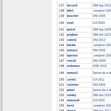
137
becuri2
OMI Iaşi 201
138
bile3
.campion 20
139
baschet
ONI 2005
140
exp1
OJI 2004
141
petrol
OMI Iaşi 200
142
prajituri
OMI Iasi 201
143
culori2
ONI 2012
144
barbie
.campion 20
145
numar1
ONI 2005
146
kperms
.campion 20
147
reactii
ONI 2009
148
ordonare
XOR 2010
149
numar2
Şansa de a d
150
carte1
OJI 2011
151
reziston
ONI 2004
152
pepsi
Şansa de a d
153
smiley
OMI Iasi 201
154
numere6
OJI 2005
155
turn1
.campion 20
156
drenaj
OMI Iaşi 2011