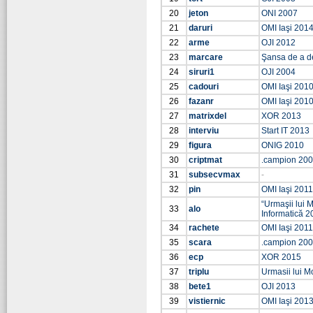
20
jeton
ONI 2007
21
daruri
OMI Iaşi 201
22
arme
OJI 2012
23
marcare
Şansa de a d
24
siruri1
OJI 2004
25
cadouri
OMI Iaşi 201
26
fazanr
OMI Iaşi 201
27
matrixdel
XOR 2013
28
interviu
Start IT 2013
29
figura
ONIG 2010
30
criptmat
.campion 20
31
subsecvmax
-
32
pin
OMI Iaşi 2011
“Urmaşii lui M
33
alo
Informatică 2
34
rachete
OMI Iaşi 2011
35
scara
.campion 20
36
ecp
XOR 2015
37
triplu
Urmasii lui M
38
bete1
OJI 2013
39
vistiernic
OMI Iaşi 201