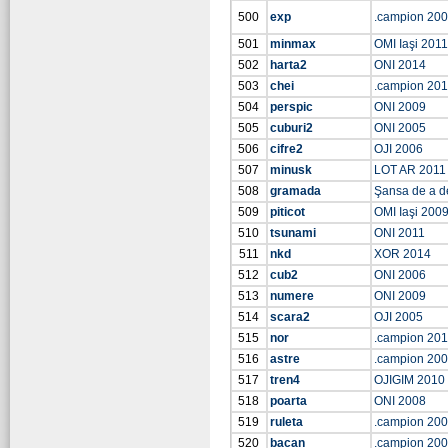
500
exp
.campion 20
501
minmax
OMI Iaşi 2011
502
harta2
ONI 2014
503
chei
.campion 20
504
perspic
ONI 2009
505
cuburi2
ONI 2005
506
cifre2
OJI 2006
507
minusk
LOT AR 2011
508
gramada
Şansa de a d
509
piticot
OMI Iaşi 200
510
tsunami
ONI 2011
511
nkd
XOR 2014
512
cub2
ONI 2006
513
numere
ONI 2009
514
scara2
OJI 2005
515
nor
.campion 201
516
astre
.campion 20
517
tren4
OJIGIM 2010
518
poarta
ONI 2008
519
ruleta
.campion 20
520
bacan
.campion 20