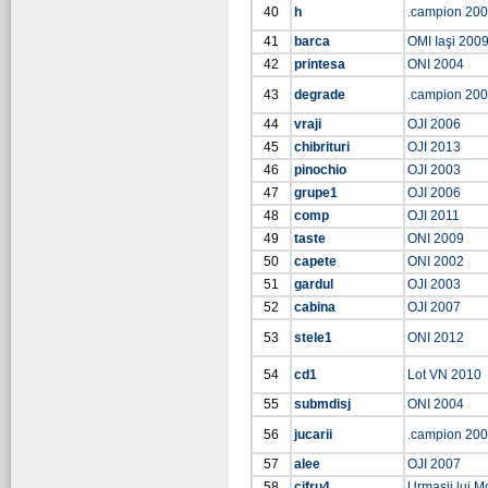
40
h
.campion 20
41
barca
OMI Iaşi 200
42
printesa
ONI 2004
43
degrade
.campion 20
44
vraji
OJI 2006
45
chibrituri
OJI 2013
46
pinochio
OJI 2003
47
grupe1
OJI 2006
48
comp
OJI 2011
49
taste
ONI 2009
50
capete
ONI 2002
51
gardul
OJI 2003
52
cabina
OJI 2007
53
stele1
ONI 2012
54
cd1
Lot VN 2010
55
submdisj
ONI 2004
56
jucarii
.campion 20
57
alee
OJI 2007
58
cifru4
Urmasii lui M