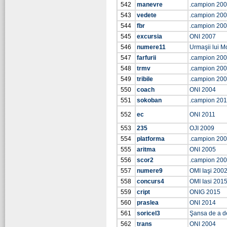
542
manevre
.campion 20
543
vedete
.campion 20
544
fbr
.campion 20
545
excursia
ONI 2007
546
numere11
Urmaşii lui M
547
farfurii
.campion 20
548
trmv
.campion 20
549
tribile
.campion 20
550
coach
ONI 2004
551
sokoban
.campion 20
552
ec
ONI 2011
553
235
OJI 2009
554
platforma
.campion 20
555
aritma
ONI 2005
556
scor2
.campion 20
557
numere9
OMI Iaşi 200
558
concurs4
OMI Iasi 201
559
cript
ONIG 2015
560
praslea
ONI 2014
561
soricel3
Şansa de a d
562
trans
ONI 2004