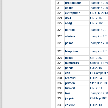
318
predecesor
.campion 20
319
celule
.campion 20
320
extraprime
ONIGIM 2013
321
div3
ONI 2007
322
anag
ONI 2002
323
parcela
.campion 20
324
aliniere
.campion 20
325
palma
.campion 20
326
bileprime
.campion 20
327
politic
ONI 2007
328
numere10
Urmaşii lui Mo
329
panda
OJI 2015
330
cds
FII Competiti
331
reactivi
OJI 2004
332
prieten
Start IT 2013
333
furnici1
ONI 2011
334
trei
.campion 20
335
jocprim
OMI Iaşi 2011
336
calcule
OJI 2013