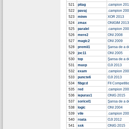
521
pitag
.campion 20
522
pavaj
.campion 20
523
minm
XOR 2013
524
zmax
ONIGIM 2013
525
paralel
.campion 20
526
mere2
ONI 2008
527
magic2
ONI 2009
528
premii1
Şansa de a d
529
joc11
ONI 2005
530
top
Şansa de a d
531
maxp
OJI 2013
532
exam
.campion 20
533
puncte6
OJI 2013
534
fibgcd
FII Competiti
535
red
.campion 20
536
iepuras1
ONIG 2015
537
soricel1
Şansa de a d
538
logic
ONI 2004
539
vile
.campion 20
540
roata
OJI 2012
541
ssk
ONIG 2015