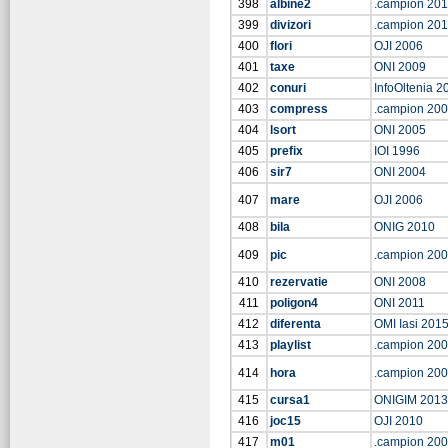
398
albine2
.campion 201
399
divizori
.campion 20
400
flori
OJI 2006
401
taxe
ONI 2009
402
conuri
InfoOltenia 2
403
compress
.campion 20
404
lsort
ONI 2005
405
prefix
IOI 1996
406
sir7
ONI 2004
407
mare
OJI 2006
408
bila
ONIG 2010
409
pic
.campion 20
410
rezervatie
ONI 2008
411
poligon4
ONI 2011
412
diferenta
OMI Iasi 201
413
playlist
.campion 20
414
hora
.campion 20
415
cursa1
ONIGIM 2013
416
joc15
OJI 2010
417
m01
.campion 20