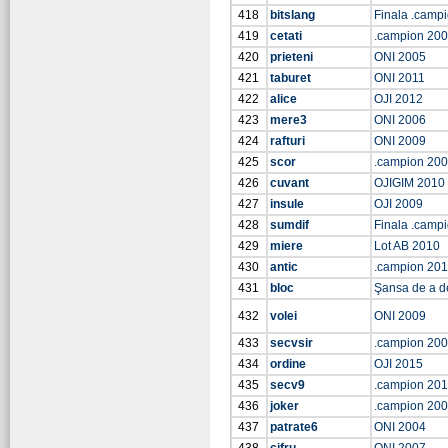
418
bitslang
Finala .camp
419
cetati
.campion 20
420
prieteni
ONI 2005
421
taburet
ONI 2011
422
alice
OJI 2012
423
mere3
ONI 2006
424
rafturi
ONI 2009
425
scor
.campion 20
426
cuvant
OJIGIM 2010
427
insule
OJI 2009
428
sumdif
Finala .camp
429
miere
Lot AB 2010
430
antic
.campion 201
431
bloc
Şansa de a d
432
volei
ONI 2009
433
secvsir
.campion 20
434
ordine
OJI 2015
435
secv9
.campion 20
436
joker
.campion 20
437
patrate6
ONI 2004