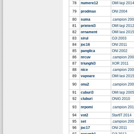
78
numere12
OMI Iaşi 201
79
prodmax
ONI 2004
80
suma
.campion 20
81
prieteni3
OMI Iaşi 201
82
ornament
OMI Iasi 201
83
sirul
OJI 2003
84
joc16
ONI 2011
85
panglica
ONI 2002
86
nrcuv
.campion 20
87
triunghi3
XOR 2011
88
nice
.campion 20
89
vapoare
OMI Iasi 201
90
onu2
.campion 20
91
cuburi3
OMI Iaşi 200
92
cluburi
ONIG 2010
93
nrpomi
.campion 201
94
vot2
StartIT 2014
95
set
.campion 20
96
joc17
ONI 2011