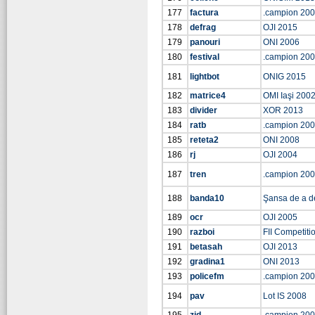
177
factura
.campion 20
178
defrag
OJI 2015
179
panouri
ONI 2006
180
festival
.campion 20
181
lightbot
ONIG 2015
182
matrice4
OMI Iaşi 200
183
divider
XOR 2013
184
ratb
.campion 20
185
reteta2
ONI 2008
186
rj
OJI 2004
187
tren
.campion 20
188
banda10
Şansa de a d
189
ocr
OJI 2005
190
razboi
FII Competiti
191
betasah
OJI 2013
192
gradina1
ONI 2013
193
policefm
.campion 20
194
pav
Lot IS 2008