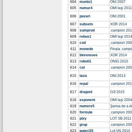
604
munte1
ONI 2007
605
numar4
OMI Iaşi 2011
606
pavari
ONI 2001
607
subsets
XOR 2014
608
sumprod
.campion 201
609
rebus1
OMI Iaşi 201
610
cod
.campion 20
611
monede
Finala .camp
612
binremove
XOR 2014
613
roboti1
ONIG 2010
614
cat
.campion 20
615
taxa
ONI 2013
616
nrpal
.campion 201
617
dragoni
OJI 2015
618
exponent
OMI Iaşi 200
619
numere5
Şansa de a d
620
formule
.campion 20
621
pixy
LOT SB 2011
622
grup
.campion 20
623
puteri35
Lot VN 2010