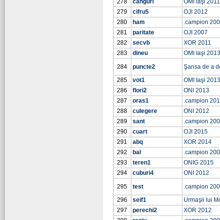
278
canguri
OMI Iaşi 2011
279
cifru5
OJI 2012
280
ham
.campion 20
281
paritate
OJI 2007
282
secvb
XOR 2011
283
dineu
OMI Iaşi 201
284
puncte2
Şansa de a d
285
vot1
OMI Iaşi 201
286
flori2
ONI 2013
287
oras1
.campion 201
288
culegere
ONI 2012
289
sant
.campion 20
290
cuart
OJI 2015
291
abq
XOR 2014
292
bal
.campion 20
293
teren1
ONIG 2015
294
cuburi4
ONI 2012
295
test
.campion 20
296
seif1
Urmaşii lui M
297
perechi2
XOR 2012