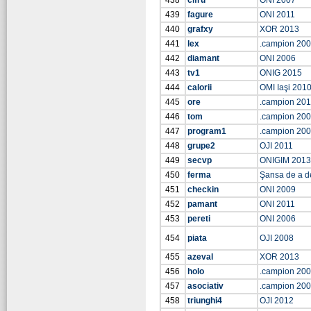
438
cifru
ONI 2007
439
fagure
ONI 2011
440
grafxy
XOR 2013
441
lex
.campion 20
442
diamant
ONI 2006
443
tv1
ONIG 2015
444
calorii
OMI Iaşi 201
445
ore
.campion 201
446
tom
.campion 20
447
program1
.campion 20
448
grupe2
OJI 2011
449
secvp
ONIGIM 2013
450
ferma
Şansa de a d
451
checkin
ONI 2009
452
pamant
ONI 2011
453
pereti
ONI 2006
454
piata
OJI 2008
455
azeval
XOR 2013
456
holo
.campion 20
457
asociativ
.campion 20
458
triunghi4
OJI 2012