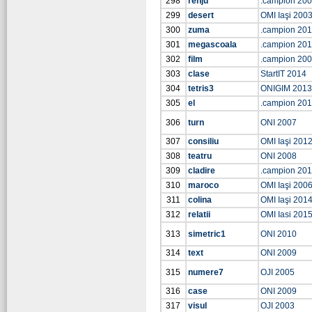
298
renju
.campion 20
299
desert
OMI Iaşi 200
300
zuma
.campion 201
301
megascoala
.campion 201
302
film
.campion 20
303
clase
StartIT 2014
304
tetris3
ONIGIM 2013
305
el
.campion 20
306
turn
ONI 2007
307
consiliu
OMI Iaşi 201
308
teatru
ONI 2008
309
cladire
.campion 20
310
maroco
OMI Iaşi 200
311
colina
OMI Iaşi 201
312
relatii
OMI Iasi 201
313
simetric1
ONI 2010
314
text
ONI 2009
315
numere7
OJI 2005
316
case
ONI 2009
317
visul
OJI 2003