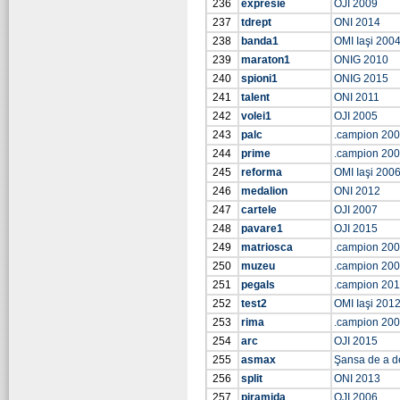
236
expresie
OJI 2009
237
tdrept
ONI 2014
238
banda1
OMI Iaşi 200
239
maraton1
ONIG 2010
240
spioni1
ONIG 2015
241
talent
ONI 2011
242
volei1
OJI 2005
243
palc
.campion 20
244
prime
.campion 20
245
reforma
OMI Iaşi 200
246
medalion
ONI 2012
247
cartele
OJI 2007
248
pavare1
OJI 2015
249
matriosca
.campion 20
250
muzeu
.campion 20
251
pegals
.campion 201
252
test2
OMI Iaşi 201
253
rima
.campion 20
254
arc
OJI 2015
255
asmax
Şansa de a d
256
split
ONI 2013
257
piramida
OJI 2006