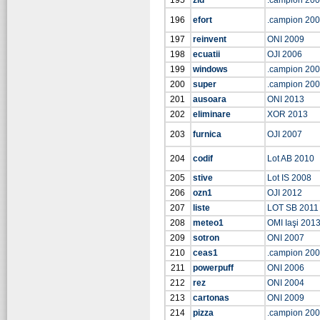
195
zid
.campion 20
196
efort
.campion 20
197
reinvent
ONI 2009
198
ecuatii
OJI 2006
199
windows
.campion 20
200
super
.campion 20
201
ausoara
ONI 2013
202
eliminare
XOR 2013
203
furnica
OJI 2007
204
codif
Lot AB 2010
205
stive
Lot IS 2008
206
ozn1
OJI 2012
207
liste
LOT SB 2011
208
meteo1
OMI Iaşi 201
209
sotron
ONI 2007
210
ceas1
.campion 20
211
powerpuff
ONI 2006
212
rez
ONI 2004
213
cartonas
ONI 2009
214
pizza
.campion 20