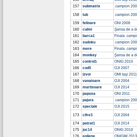
157
submatrix
.campion 20
158
tub
.campion 20
159
felinare
ONI 2008
160
culmi
Şansa de a d
161
barca1
Finala .camp
162
sudoku
.campion 20
163
mere
Finala .camp
164
monkey
Şansa de a d
165
control1
ONIG 2010
166
cod5
OJI 2007
167
izvor
OMI Iaşi 2011
168
vanatoare
OJI 2004
169
martisoare
OJI 2014
170
papusa
ONI 2011
171
pajura
.campion 20
172
speciale
OJI 2015
173
cifre3
OJI 2004
174
patrat1
OJI 2014
175
joc14
ONIG 2010
176
eoliene
ONIGIM 2013