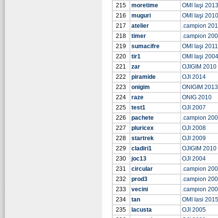
215
moretime
OMI Iaşi 201
216
muguri
OMI Iaşi 201
217
atelier
.campion 20
218
timer
.campion 20
219
sumacifre
OMI Iaşi 2011
220
tir1
OMI Iaşi 200
221
zar
OJIGIM 2010
222
piramide
OJI 2014
223
onigim
ONIGIM 2013
224
raze
ONIG 2010
225
test1
OJI 2007
226
pachete
.campion 20
227
pluricex
OJI 2008
228
startrek
OJI 2009
229
cladiri1
OJIGIM 2010
230
joc13
OJI 2004
231
circular
.campion 20
232
prod3
.campion 20
233
vecini
.campion 20
234
tan
OMI Iasi 201
235
lacusta
OJI 2005