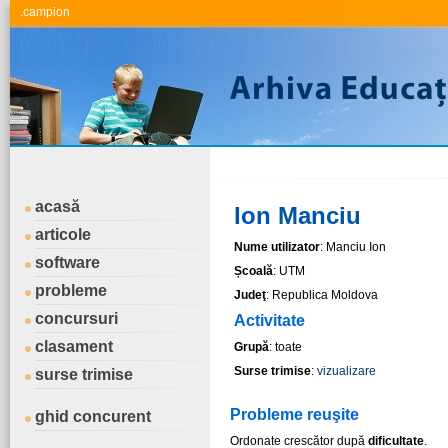
.campion
acasă
Ion Manciu
articole
Nume utilizator
: Manciu Ion
software
Școală
: UTM
probleme
Judeţ
: Republica Moldova
concursuri
Activitate
clasament
Grupă
: toate
Surse trimise
:
vizualizare
surse trimise
Probleme reuşite
ghid concurent
Ordonate crescător după
dificultate
.