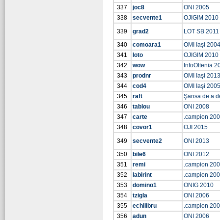
337
joc8
ONI 2005
338
secvente1
OJIGIM 2010
339
grad2
LOT SB 2011
340
comoara1
OMI Iaşi 200
341
loto
OJIGIM 2010
342
wow
InfoOltenia 2
343
prodnr
OMI Iaşi 201
344
cod4
OMI Iaşi 200
345
raft
Şansa de a d
346
tablou
ONI 2008
347
carte
.campion 20
348
covor1
OJI 2015
349
secvente2
ONI 2013
350
bile6
ONI 2012
351
remi
.campion 20
352
labirint
.campion 20
353
domino1
ONIG 2010
354
tzigla
ONI 2006
355
echilibru
.campion 20
356
adun
ONI 2006