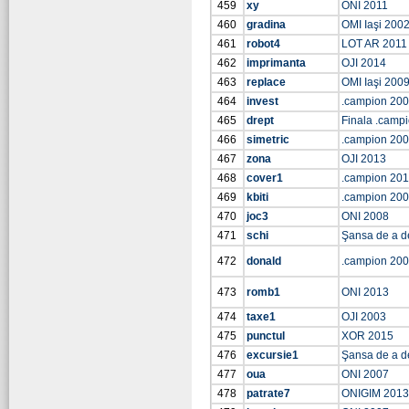
459
xy
ONI 2011
460
gradina
OMI Iaşi 200
461
robot4
LOT AR 2011
462
imprimanta
OJI 2014
463
replace
OMI Iaşi 200
464
invest
.campion 20
465
drept
Finala .camp
466
simetric
.campion 20
467
zona
OJI 2013
468
cover1
.campion 201
469
kbiti
.campion 20
470
joc3
ONI 2008
471
schi
Şansa de a d
472
donald
.campion 20
473
romb1
ONI 2013
474
taxe1
OJI 2003
475
punctul
XOR 2015
476
excursie1
Şansa de a d
477
oua
ONI 2007
478
patrate7
ONIGIM 2013