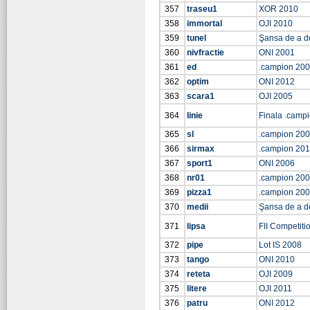
357
traseu1
XOR 2010
358
immortal
OJI 2010
359
tunel
Şansa de a d
360
nivfractie
ONI 2001
361
ed
.campion 20
362
optim
ONI 2012
363
scara1
OJI 2005
364
linie
Finala .camp
365
sl
.campion 20
366
sirmax
.campion 20
367
sport1
ONI 2006
368
nr01
.campion 20
369
pizza1
.campion 20
370
medii
Şansa de a d
371
lipsa
FII Competiti
372
pipe
Lot IS 2008
373
tango
ONI 2010
374
reteta
OJI 2009
375
litere
OJI 2011
376
patru
ONI 2012