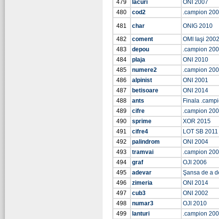
479
lacuri
ONI 2007
480
cod2
.campion 20
481
char
ONIG 2010
482
coment
OMI Iaşi 200
483
depou
.campion 20
484
plaja
ONI 2010
485
numere2
.campion 20
486
alpinist
ONI 2001
487
betisoare
ONI 2014
488
ants
Finala .camp
489
cifre
.campion 20
490
sprime
XOR 2015
491
cifre4
LOT SB 2011
492
palindrom
ONI 2004
493
tramvai
.campion 20
494
graf
OJI 2006
495
adevar
Şansa de a d
496
zimeria
ONI 2014
497
cub3
ONI 2002
498
numar3
OJI 2010
499
lanturi
.campion 20