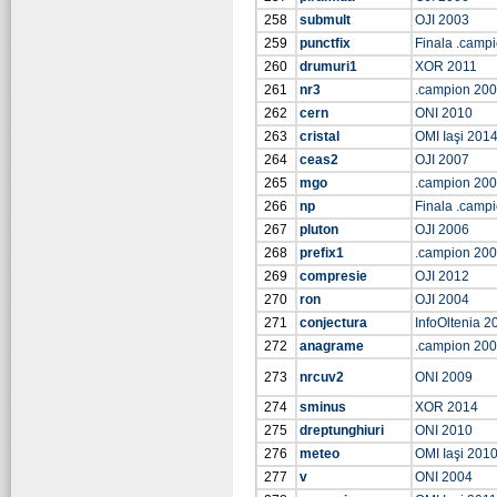
258
submult
OJI 2003
259
punctfix
Finala .camp
260
drumuri1
XOR 2011
261
nr3
.campion 20
262
cern
ONI 2010
263
cristal
OMI Iaşi 201
264
ceas2
OJI 2007
265
mgo
.campion 20
266
np
Finala .camp
267
pluton
OJI 2006
268
prefix1
.campion 20
269
compresie
OJI 2012
270
ron
OJI 2004
271
conjectura
InfoOltenia 2
272
anagrame
.campion 20
273
nrcuv2
ONI 2009
274
sminus
XOR 2014
275
dreptunghiuri
ONI 2010
276
meteo
OMI Iaşi 201
277
v
ONI 2004