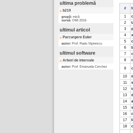
ultima problemă
#
b210
1
c
grupă:
mică
sursă:
OMI 2016
2
t
3
ultimul articol
4
Parcurgere Euler
5
autor:
Prof. Radu Vişinescu
6
ultimul software
7
8
Arbori de intervale
autor:
Prof. Emanuela Cerchez
9
c
10
m
11
12
t
13
d
14
15
s
16
17
f
18
c