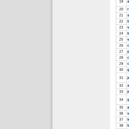
19
a
20
21
22
23
v
24
25
v
26
c
27
p
28
29
30
g
31
j
32
a
33
34
35
36
v
37
i
38