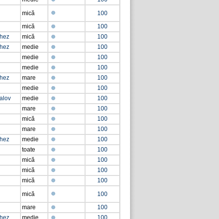
mică
100
mică
100
chez
mică
100
chez
medie
100
medie
100
medie
100
chez
mare
100
medie
100
ralov
medie
100
mare
100
mică
100
mare
100
chez
medie
100
toate
100
mică
100
mică
100
mică
100
mică
100
mare
100
chez
medie
100