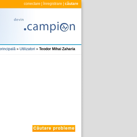
conectare
|
înregistrare
|
căutare
principală
»
Utilizatori
»
Teodor Mihai Zaharia