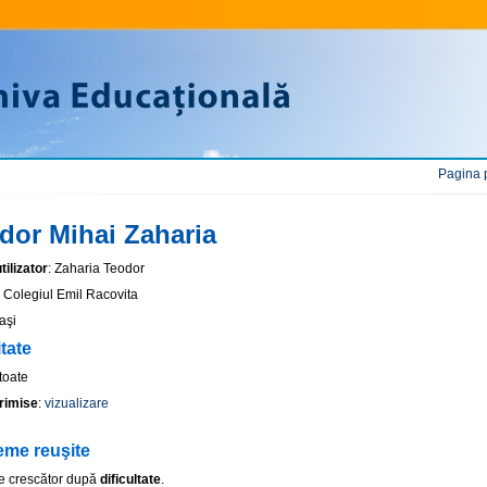
Pagina 
dor Mihai Zaharia
ilizator
: Zaharia Teodor
: Colegiul Emil Racovita
Iaşi
itate
 toate
rimise
:
vizualizare
eme reuşite
e crescător după
dificultate
.