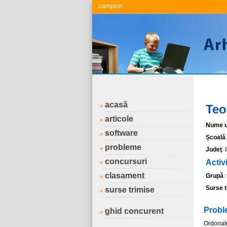
.campion
acasă
Teo
articole
Nume ut
software
Școală
probleme
Judeţ
: 
concursuri
Activ
clasament
Grupă
:
Surse t
surse trimise
Probl
ghid concurent
Ordonat