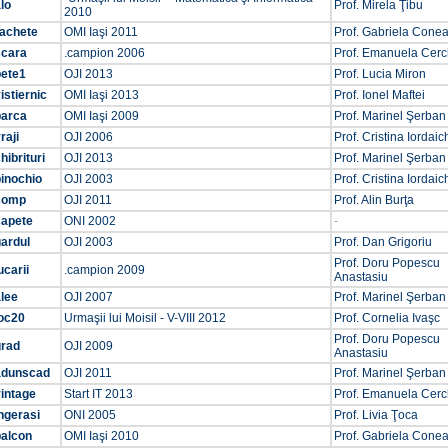
lo
Prof. Mirela Ţibu
2010
rachete
OMI Iaşi 2011
Prof. Gabriela Cone
scara
.campion 2006
Prof. Emanuela Cer
bete1
OJI 2013
Prof. Lucia Miron
istiernic
OMI Iaşi 2013
Prof. Ionel Maftei
barca
OMI Iaşi 2009
Prof. Marinel Şerban
raji
OJI 2006
Prof. Cristina Iordaic
hibrituri
OJI 2013
Prof. Marinel Şerban
inochio
OJI 2003
Prof. Cristina Iordaic
comp
OJI 2011
Prof. Alin Burţa
capete
ONI 2002
-
ardul
OJI 2003
Prof. Dan Grigoriu
Prof. Doru Popescu
ucarii
.campion 2009
Anastasiu
lee
OJI 2007
Prof. Marinel Şerban
joc20
Urmaşii lui Moisil - V-VIII 2012
Prof. Cornelia Ivaşc
Prof. Doru Popescu
grad
OJI 2009
Anastasiu
adunscad
OJI 2011
Prof. Marinel Şerban
intage
Start IT 2013
Prof. Emanuela Cer
ngerasi
ONI 2005
Prof. Livia Ţoca
balcon
OMI Iaşi 2010
Prof. Gabriela Cone