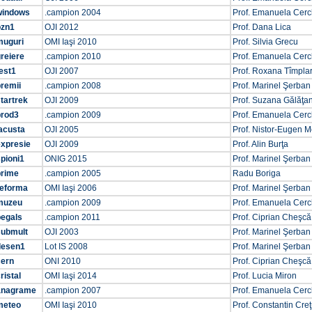
windows
.campion 2004
Prof. Emanuela Cer
ozn1
OJI 2012
Prof. Dana Lica
muguri
OMI Iaşi 2010
Prof. Silvia Grecu
reiere
.campion 2010
Prof. Emanuela Cer
est1
OJI 2007
Prof. Roxana Tîmpla
remii
.campion 2008
Prof. Marinel Şerban
tartrek
OJI 2009
Prof. Suzana Gălăţa
prod3
.campion 2009
Prof. Emanuela Cer
acusta
OJI 2005
Prof. Nistor-Eugen M
expresie
OJI 2009
Prof. Alin Burţa
pioni1
ONIG 2015
Prof. Marinel Şerban
prime
.campion 2005
Radu Boriga
reforma
OMI Iaşi 2006
Prof. Marinel Şerban
muzeu
.campion 2009
Prof. Emanuela Cer
pegals
.campion 2011
Prof. Ciprian Cheşcă
submult
OJI 2003
Prof. Marinel Şerban
desen1
Lot IS 2008
Prof. Marinel Şerban
cern
ONI 2010
Prof. Ciprian Cheşcă
ristal
OMI Iaşi 2014
Prof. Lucia Miron
anagrame
.campion 2007
Prof. Emanuela Cer
meteo
OMI Iaşi 2010
Prof. Constantin Cre