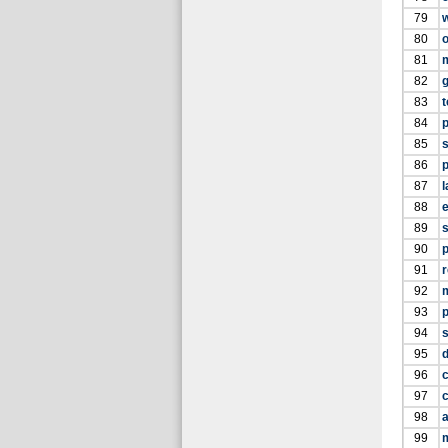
79
80
81
82
g
83
t
84
p
85
s
86
87
l
88
89
s
90
91
92
93
94
95
96
97
c
98
99