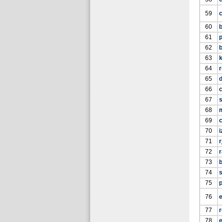
59
60
b
61
p
62
b
63
64
r
65
d
66
67
68
69
c
70
i
71
r
72
r
73
74
75
76
e
77
r
78
e