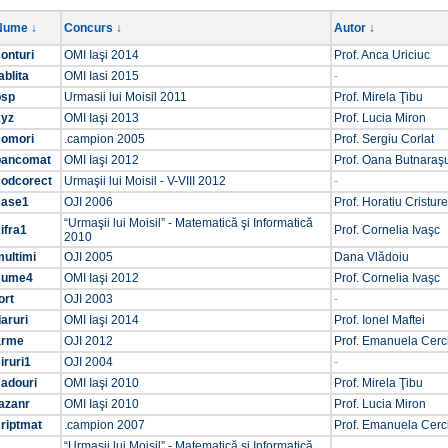
Nume ↓
Concurs ↓
Autor ↓
onturi
OMI Iaşi 2014
Prof. Anca Uriciuc
ablita
OMI Iasi 2015
-
psp
Urmasii lui Moisil 2011
Prof. Mirela Ţibu
xyz
OMI Iaşi 2013
Prof. Lucia Miron
comori
.campion 2005
Prof. Sergiu Corlat
bancomat
OMI Iaşi 2012
Prof. Oana Butnaraş
codcorect
Urmaşii lui Moisil - V-VIII 2012
-
case1
OJI 2006
Prof. Horatiu Cristur
“Urmaşii lui Moisil” - Matematică şi Informatică
ifra1
Prof. Cornelia Ivaşc
2010
ultimi
OJI 2005
Dana Vlădoiu
sume4
OMI Iaşi 2012
Prof. Cornelia Ivaşc
ort
OJI 2003
-
aruri
OMI Iaşi 2014
Prof. Ionel Maftei
arme
OJI 2012
Prof. Emanuela Cer
iruri1
OJI 2004
-
cadouri
OMI Iaşi 2010
Prof. Mirela Ţibu
azanr
OMI Iaşi 2010
Prof. Lucia Miron
riptmat
.campion 2007
Prof. Emanuela Cer
“Urmaşii lui Moisil” - Matematică şi Informatică