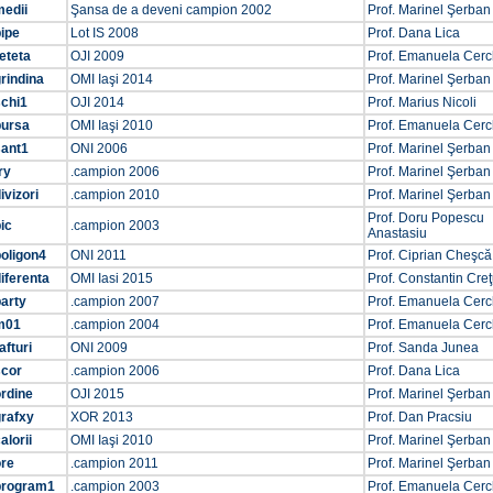
medii
Şansa de a deveni campion 2002
Prof. Marinel Şerban
ipe
Lot IS 2008
Prof. Dana Lica
eteta
OJI 2009
Prof. Emanuela Cer
rindina
OMI Iaşi 2014
Prof. Marinel Şerban
schi1
OJI 2014
Prof. Marius Nicoli
bursa
OMI Iaşi 2010
Prof. Emanuela Cer
sant1
ONI 2006
Prof. Marinel Şerban
ry
.campion 2006
Prof. Marinel Şerban
ivizori
.campion 2010
Prof. Marinel Şerban
Prof. Doru Popescu
ic
.campion 2003
Anastasiu
oligon4
ONI 2011
Prof. Ciprian Cheşcă
iferenta
OMI Iasi 2015
Prof. Constantin Cre
arty
.campion 2007
Prof. Emanuela Cer
m01
.campion 2004
Prof. Emanuela Cer
afturi
ONI 2009
Prof. Sanda Junea
scor
.campion 2006
Prof. Dana Lica
rdine
OJI 2015
Prof. Marinel Şerban
grafxy
XOR 2013
Prof. Dan Pracsiu
alorii
OMI Iaşi 2010
Prof. Marinel Şerban
ore
.campion 2011
Prof. Marinel Şerban
program1
.campion 2003
Prof. Emanuela Cer