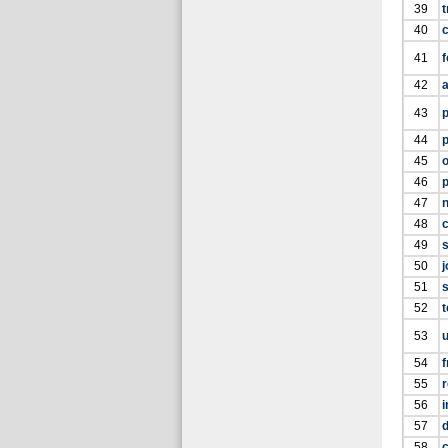
39
t
40
41
f
42
a
43
44
p
45
46
p
47
48
c
49
s
50
j
51
52
53
u
54
f
55
56
57
d
58