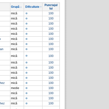
Punctajul
Grupă ↓
Dificultate ↑
lui
mică
100
mică
100
mică
100
mică
100
mică
100
u
mică
100
mică
100
ean
mică
100
mică
100
mică
100
mică
100
mică
100
mică
100
chez
mică
100
medie
100
mică
100
mică
100
chez
mică
100