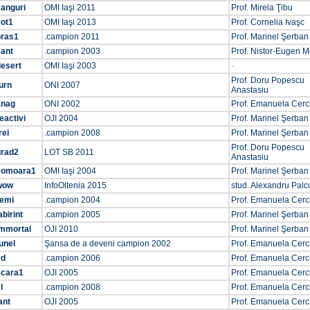
canguri
OMI Iaşi 2011
Prof. Mirela Ţibu
vot1
OMI Iaşi 2013
Prof. Cornelia Ivaşc
oras1
.campion 2011
Prof. Marinel Şerban
sant
.campion 2003
Prof. Nistor-Eugen M
desert
OMI Iaşi 2003
-
Prof. Doru Popescu
urn
ONI 2007
Anastasiu
anag
ONI 2002
Prof. Emanuela Cer
eactivi
OJI 2004
Prof. Marinel Şerban
rei
.campion 2008
Prof. Marinel Şerban
Prof. Doru Popescu
grad2
LOT SB 2011
Anastasiu
comoara1
OMI Iaşi 2004
Prof. Marinel Şerban
wow
InfoOltenia 2015
stud. Alexandru Palc
remi
.campion 2004
Prof. Emanuela Cer
abirint
.campion 2005
Prof. Marinel Şerban
immortal
OJI 2010
Prof. Marinel Şerban
unel
Şansa de a deveni campion 2002
Prof. Emanuela Cer
ed
.campion 2006
Prof. Emanuela Cer
scara1
OJI 2005
Prof. Emanuela Cer
l
.campion 2008
Prof. Emanuela Cer
ant
OJI 2005
Prof. Emanuela Cer