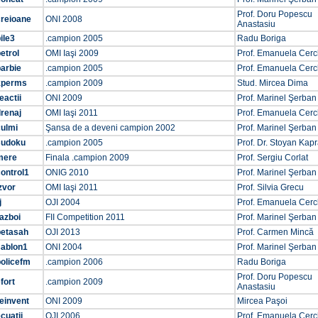
Prof. Doru Popescu
creioane
ONI 2008
Anastasiu
ile3
.campion 2005
Radu Boriga
etrol
OMI Iaşi 2009
Prof. Emanuela Cer
arbie
.campion 2005
Prof. Emanuela Cer
kperms
.campion 2009
Stud. Mircea Dima
eactii
ONI 2009
Prof. Marinel Şerban
renaj
OMI Iaşi 2011
Prof. Emanuela Cer
culmi
Şansa de a deveni campion 2002
Prof. Marinel Şerban
sudoku
.campion 2005
Prof. Dr. Stoyan Kap
mere
Finala .campion 2009
Prof. Sergiu Corlat
ontrol1
ONIG 2010
Prof. Marinel Şerban
zvor
OMI Iaşi 2011
Prof. Silvia Grecu
j
OJI 2004
Prof. Emanuela Cer
azboi
FII Competition 2011
Prof. Marinel Şerban
betasah
OJI 2013
Prof. Carmen Mincă
sablon1
ONI 2004
Prof. Marinel Şerban
policefm
.campion 2006
Radu Boriga
Prof. Doru Popescu
fort
.campion 2009
Anastasiu
einvent
ONI 2009
Mircea Paşoi
cuatii
OJI 2006
Prof. Emanuela Cer