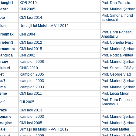
riunghi1
XOR 2010
Prof. Dan Pracsiu
cezar
ONI 2005
Prof. Marinel Şerban
Prof. Simona Ingrid
oto
OMI Iaşi 2014
Iuscinschi
lun
Urmaşii lui Moisil - V-VIII 2012
-
Prof. Doru Popescu
prodmax
ONI 2004
Anastasiu
rieteni3
OMI Iaşi 2012
Prof. Cornelia Ivaşc
ornament
OMI Iasi 2015
Prof. Marinel Şerban
anglica
ONI 2002
Prof. Rodica Pintea
nrcuv
.campion 2008
Prof. Marinel Şerban
luburi
ONIG 2010
Prof. Suzana Gălăţa
et
.campion 2005
Prof. George Vlad
oc7
.campion 2003
Prof. Marinel Şerban
sms
.campion 2003
Prof. Marinel Şerban
teme
OMI Iaşi 2011
Prof. Lucia Miron
Prof. Doru Popescu
cif
OJI 2005
Anastasiu
raze
OMI Iaşi 2013
-
romane
.campion 2003
Prof. Marinel Şerban
imagine
OMI Iaşi 2005
Prof. Marinel Şerban
ale
Urmaşii lui Moisil - V-VIII 2012
Prof. Ionel Maftei
concat
.campion 2009
Prof. Marinel Şerban