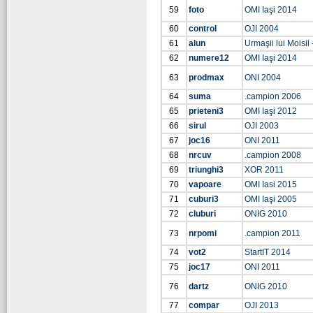
59
foto
OMI Iaşi 2014
60
control
OJI 2004
61
alun
Urmaşii lui Moisil 
62
numere12
OMI Iaşi 2014
63
prodmax
ONI 2004
64
suma
.campion 2006
65
prieteni3
OMI Iaşi 2012
66
sirul
OJI 2003
67
joc16
ONI 2011
68
nrcuv
.campion 2008
69
triunghi3
XOR 2011
70
vapoare
OMI Iasi 2015
71
cuburi3
OMI Iaşi 2005
72
cluburi
ONIG 2010
73
nrpomi
.campion 2011
74
vot2
StartIT 2014
75
joc17
ONI 2011
76
dartz
ONIG 2010
77
compar
OJI 2013