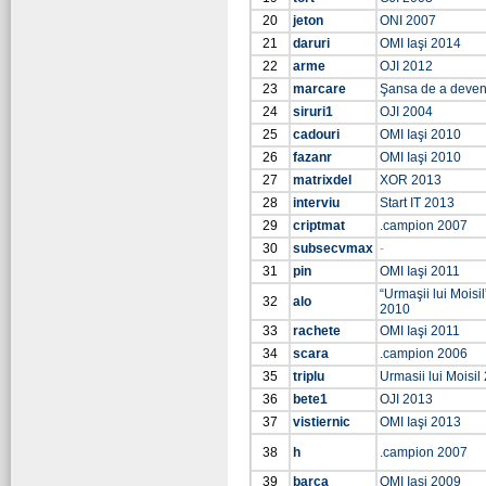
20
jeton
ONI 2007
21
daruri
OMI Iaşi 2014
22
arme
OJI 2012
23
marcare
Şansa de a deven
24
siruri1
OJI 2004
25
cadouri
OMI Iaşi 2010
26
fazanr
OMI Iaşi 2010
27
matrixdel
XOR 2013
28
interviu
Start IT 2013
29
criptmat
.campion 2007
30
subsecvmax
-
31
pin
OMI Iaşi 2011
“Urmaşii lui Moisi
32
alo
2010
33
rachete
OMI Iaşi 2011
34
scara
.campion 2006
35
triplu
Urmasii lui Moisil
36
bete1
OJI 2013
37
vistiernic
OMI Iaşi 2013
38
h
.campion 2007
39
barca
OMI Iaşi 2009