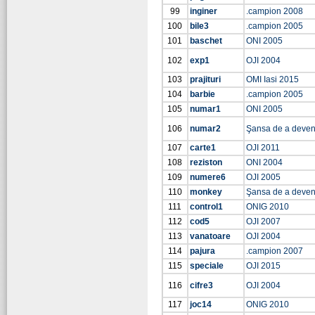
99
inginer
.campion 2008
100
bile3
.campion 2005
101
baschet
ONI 2005
102
exp1
OJI 2004
103
prajituri
OMI Iasi 2015
104
barbie
.campion 2005
105
numar1
ONI 2005
106
numar2
Şansa de a deven
107
carte1
OJI 2011
108
reziston
ONI 2004
109
numere6
OJI 2005
110
monkey
Şansa de a deven
111
control1
ONIG 2010
112
cod5
OJI 2007
113
vanatoare
OJI 2004
114
pajura
.campion 2007
115
speciale
OJI 2015
116
cifre3
OJI 2004
117
joc14
ONIG 2010