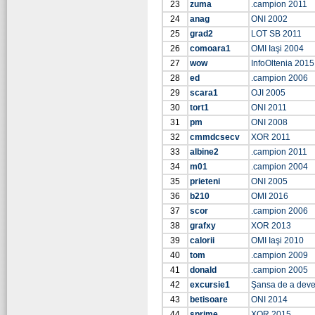
23
zuma
.campion 2011
24
anag
ONI 2002
25
grad2
LOT SB 2011
26
comoara1
OMI Iaşi 2004
27
wow
InfoOltenia 2015
28
ed
.campion 2006
29
scara1
OJI 2005
30
tort1
ONI 2011
31
pm
ONI 2008
32
cmmdcsecv
XOR 2011
33
albine2
.campion 2011
34
m01
.campion 2004
35
prieteni
ONI 2005
36
b210
OMI 2016
37
scor
.campion 2006
38
grafxy
XOR 2013
39
calorii
OMI Iaşi 2010
40
tom
.campion 2009
41
donald
.campion 2005
42
excursie1
Şansa de a dev
43
betisoare
ONI 2014
44
sprime
XOR 2015