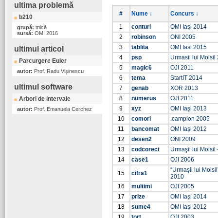
ultima problemă
#
Nume ↓
Concurs ↓
b210
1
conturi
OMI Iaşi 2014
grupă:
mică
sursă:
OMI 2016
2
robinson
ONI 2005
3
tablita
OMI Iasi 2015
ultimul articol
4
psp
Urmasii lui Moisil
Parcurgere Euler
5
magic6
OJI 2011
autor:
Prof. Radu Vişinescu
6
tema
StartIT 2014
ultimul software
7
genab
XOR 2013
8
numerus
OJI 2011
Arbori de intervale
9
xyz
OMI Iaşi 2013
autor:
Prof. Emanuela Cerchez
10
comori
.campion 2005
11
bancomat
OMI Iaşi 2012
12
desen2
ONI 2009
13
codcorect
Urmaşii lui Moisil 
14
case1
OJI 2006
“Urmaşii lui Moisi
15
cifra1
2010
16
multimi
OJI 2005
17
prize
OMI Iaşi 2014
18
sume4
OMI Iaşi 2012
19
tort
OJI 2003