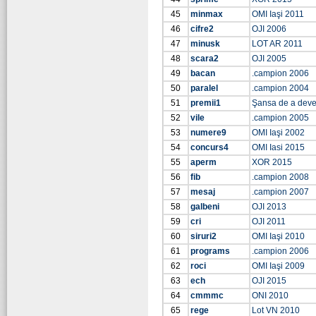
45
minmax
OMI Iaşi 2011
46
cifre2
OJI 2006
47
minusk
LOT AR 2011
48
scara2
OJI 2005
49
bacan
.campion 2006
50
paralel
.campion 2004
51
premii1
Şansa de a dev
52
vile
.campion 2005
53
numere9
OMI Iaşi 2002
54
concurs4
OMI Iasi 2015
55
aperm
XOR 2015
56
fib
.campion 2008
57
mesaj
.campion 2007
58
galbeni
OJI 2013
59
cri
OJI 2011
60
siruri2
OMI Iaşi 2010
61
programs
.campion 2006
62
roci
OMI Iaşi 2009
63
ech
OJI 2015
64
cmmmc
ONI 2010
65
rege
Lot VN 2010