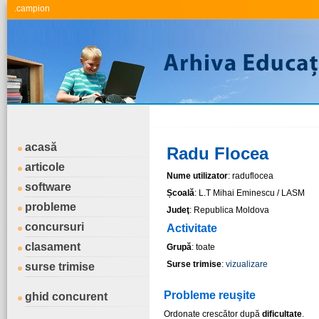
.campion
acasă
Radu Flocea
articole
Nume utilizator
: raduflocea
software
Școală
: L.T Mihai Eminescu / LASM
probleme
Judeţ
: Republica Moldova
concursuri
Activitate
clasament
Grupă
: toate
Surse trimise
:
vizualizare
surse trimise
Probleme reuşite
ghid concurent
Ordonate crescător după
dificultate
.