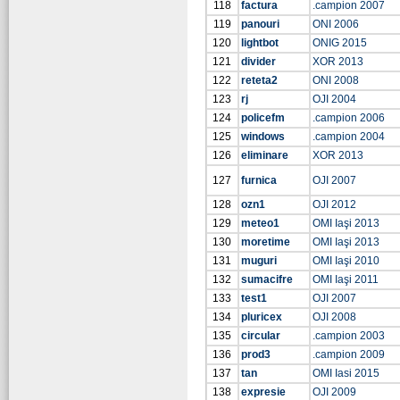
118
factura
.campion 2007
119
panouri
ONI 2006
120
lightbot
ONIG 2015
121
divider
XOR 2013
122
reteta2
ONI 2008
123
rj
OJI 2004
124
policefm
.campion 2006
125
windows
.campion 2004
126
eliminare
XOR 2013
127
furnica
OJI 2007
128
ozn1
OJI 2012
129
meteo1
OMI Iaşi 2013
130
moretime
OMI Iaşi 2013
131
muguri
OMI Iaşi 2010
132
sumacifre
OMI Iaşi 2011
133
test1
OJI 2007
134
pluricex
OJI 2008
135
circular
.campion 2003
136
prod3
.campion 2009
137
tan
OMI Iasi 2015
138
expresie
OJI 2009