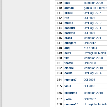
139
palc
.campion 2009
140
asmax
Şansa de a deven
141
cristal
OMI Iaşi 2014
142
ron
OJI 2004
143
meteo
OMI Iaşi 2010
144
canguri
OMI Iaşi 2011
145
paritate
OJI 2007
146
oras1
.campion 2011
147
culegere
ONI 2012
148
abq
XOR 2014
149
seif1
Urmaşii lui Moisil
150
film
.campion 2008
151
teatru
ONI 2008
152
cladire
.campion 2010
153
colina
OMI Iaşi 2014
154
numere7
OJI 2005
155
visul
OJI 2003
156
bileprime
.campion 2010
157
politic
ONI 2007
158
numere10
Urmaşii lui Moisil 