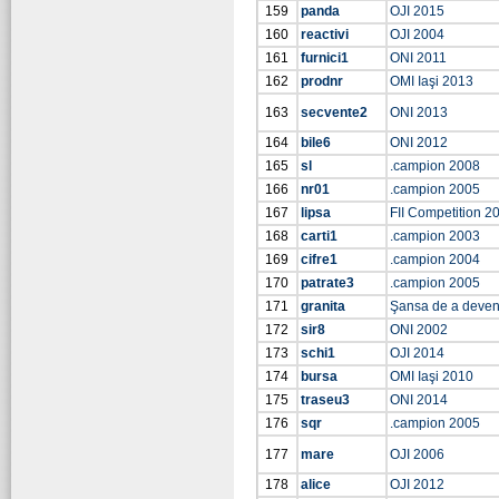
159
panda
OJI 2015
160
reactivi
OJI 2004
161
furnici1
ONI 2011
162
prodnr
OMI Iaşi 2013
163
secvente2
ONI 2013
164
bile6
ONI 2012
165
sl
.campion 2008
166
nr01
.campion 2005
167
lipsa
FII Competition 2
168
carti1
.campion 2003
169
cifre1
.campion 2004
170
patrate3
.campion 2005
171
granita
Şansa de a deven
172
sir8
ONI 2002
173
schi1
OJI 2014
174
bursa
OMI Iaşi 2010
175
traseu3
ONI 2014
176
sqr
.campion 2005
177
mare
OJI 2006
178
alice
OJI 2012