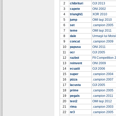
2
chibrituri
OJI 2013
3
capete
ONI 2002
4
triunghi1
XOR 2010
5
jump
OMI Iaşi 2010
6
set
.campion 2005
7
teme
OMI Iaşi 2011
8
dale
Urmaşii lui Moisi
9
concat
.campion 2009
10
papusa
ONI 2011
11
ocr
OJI 2005
12
razboi
FII Competition 
13
reinvent
ONI 2009
14
ecuatii
OJI 2006
15
super
.campion 2004
16
pizza
.campion 2007
17
lacusta
OJI 2005
18
prime
.campion 2005
19
pegals
.campion 2011
20
test2
OMI Iaşi 2012
21
rima
.campion 2003
22
nr3
.campion 2005