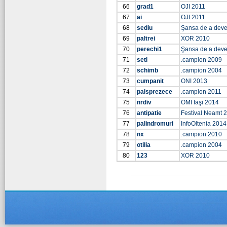
66
grad1
OJI 2011
67
ai
OJI 2011
68
sediu
Şansa de a dev
69
paltrei
XOR 2010
70
perechi1
Şansa de a dev
71
seti
.campion 2009
72
schimb
.campion 2004
73
cumpanit
ONI 2013
74
paisprezece
.campion 2011
75
nrdiv
OMI Iaşi 2014
76
antipatie
Festival Neamt 
77
palindromuri
InfoOltenia 2014
78
nx
.campion 2010
79
otilia
.campion 2004
80
123
XOR 2010