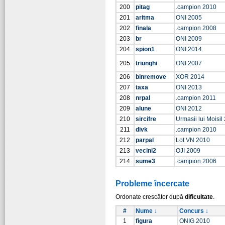
200
pitag
.campion 2010
201
aritma
ONI 2005
202
finala
.campion 2008
203
br
ONI 2009
204
spion1
ONI 2014
205
triunghi
ONI 2007
206
binremove
XOR 2014
207
taxa
ONI 2013
208
nrpal
.campion 2011
209
alune
ONI 2012
210
sircifre
Urmasii lui Moisil
211
divk
.campion 2010
212
parpal
Lot VN 2010
213
vecini2
OJI 2009
214
sume3
.campion 2006
Probleme încercate
Ordonate crescător după
dificultate
.
#
Nume ↓
Concurs ↓
1
figura
ONIG 2010