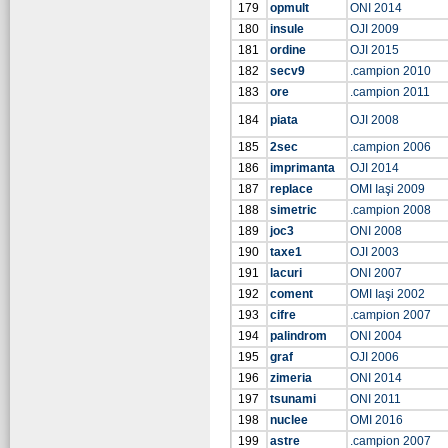
179
opmult
ONI 2014
180
insule
OJI 2009
181
ordine
OJI 2015
182
secv9
.campion 2010
183
ore
.campion 2011
184
piata
OJI 2008
185
2sec
.campion 2006
186
imprimanta
OJI 2014
187
replace
OMI Iaşi 2009
188
simetric
.campion 2008
189
joc3
ONI 2008
190
taxe1
OJI 2003
191
lacuri
ONI 2007
192
coment
OMI Iaşi 2002
193
cifre
.campion 2007
194
palindrom
ONI 2004
195
graf
OJI 2006
196
zimeria
ONI 2014
197
tsunami
ONI 2011
198
nuclee
OMI 2016
199
astre
.campion 2007