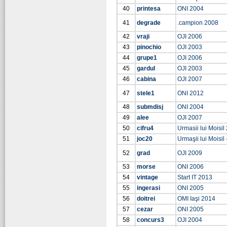
40
printesa
ONI 2004
41
degrade
.campion 2008
42
vraji
OJI 2006
43
pinochio
OJI 2003
44
grupe1
OJI 2006
45
gardul
OJI 2003
46
cabina
OJI 2007
47
stele1
ONI 2012
48
submdisj
ONI 2004
49
alee
OJI 2007
50
cifru4
Urmasii lui Moisil
51
joc20
Urmaşii lui Moisil 
52
grad
OJI 2009
53
morse
ONI 2006
54
vintage
Start IT 2013
55
ingerasi
ONI 2005
56
doitrei
OMI Iaşi 2014
57
cezar
ONI 2005
58
concurs3
OJI 2004