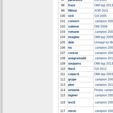
97
paranteze
OJI 2003
98
fraze
OMI Iaşi 201
99
fillmat
XOR 2011
100
sir4
OJI 2005
101
convert
.campion 20
102
submat
ONI 2008
103
romane
.campion 20
104
imagine
OMI Iaşi 200
105
dale
Urmaşii lui Mo
106
loc
.campion 20
107
concat
.campion 20
108
anagramabil
.campion 201
109
unupatru
OMI Iaşi 201
110
flori1
OJI 2012
111
copaci1
OMI Iaşi 200
112
grupe
.campion 20
113
pion
.campion 20
114
avioane
Finala .camp
115
inginer
.campion 20
116
text2
.campion 20
117
noroc
.campion 20