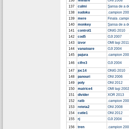
136
felinare
ONI 2008
137
culmi
Şansa de a d
138
sudoku
.campion 20
139
mere
Finala .camp
140
monkey
Şansa de a d
141
control1
ONIG 2010
142
cod5
OJI 2007
143
izvor
OMI Iaşi 2011
144
vanatoare
OJI 2004
145
pajura
.campion 20
146
cifre3
OJI 2004
147
joc14
ONIG 2010
148
panouri
ONI 2006
149
poly
ONI 2012
150
matrice4
OMI Iaşi 200
151
divider
XOR 2013
152
ratb
.campion 20
153
reteta2
ONI 2008
154
cutie1
ONI 2012
155
rj
OJI 2004
156
tren
.campion 20