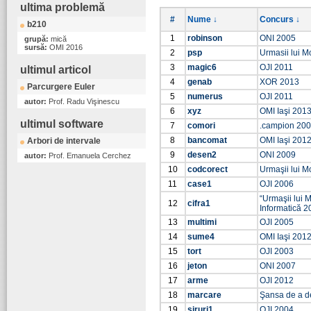
ultima problemă
#
Nume ↓
Concurs ↓
b210
1
robinson
ONI 2005
grupă:
mică
sursă:
OMI 2016
2
psp
Urmasii lui M
3
magic6
OJI 2011
ultimul articol
4
genab
XOR 2013
Parcurgere Euler
5
numerus
OJI 2011
autor:
Prof. Radu Vişinescu
6
xyz
OMI Iaşi 201
ultimul software
7
comori
.campion 20
8
bancomat
OMI Iaşi 201
Arbori de intervale
9
desen2
ONI 2009
autor:
Prof. Emanuela Cerchez
10
codcorect
Urmaşii lui Mo
11
case1
OJI 2006
“Urmaşii lui M
12
cifra1
Informatică 2
13
multimi
OJI 2005
14
sume4
OMI Iaşi 201
15
tort
OJI 2003
16
jeton
ONI 2007
17
arme
OJI 2012
18
marcare
Şansa de a d
19
siruri1
OJI 2004