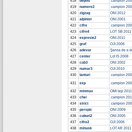
418
depou
.campion 20
419
numere2
.campion 20
420
zigzag
ONI 2012
421
alpinist
ONI 2001
422
cifre
.campion 20
423
cifre4
LOT SB 2011
424
expresie2
ONI 2011
425
graf
OJI 2006
426
adevar
Şansa de a d
427
center
Lot IS 2008
428
cub3
ONI 2002
429
numar3
OJI 2010
430
lanturi
.campion 20
431
exp
.campion 20
432
minmax
OMI Iaşi 2011
433
chei
.campion 20
434
strict
.campion 20
435
perspic
ONI 2009
436
cuburi2
ONI 2005
437
cifre2
OJI 2006
438
minusk
LOT AR 2011