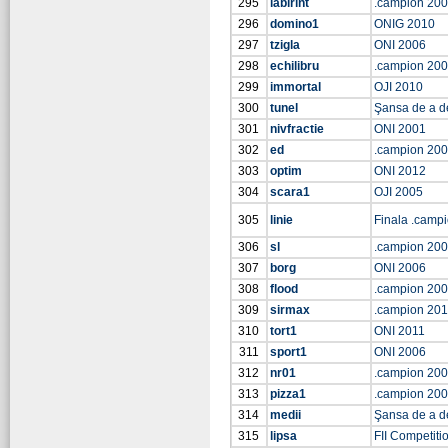
295
labirint
.campion 20
296
domino1
ONIG 2010
297
tzigla
ONI 2006
298
echilibru
.campion 20
299
immortal
OJI 2010
300
tunel
Şansa de a d
301
nivfractie
ONI 2001
302
ed
.campion 20
303
optim
ONI 2012
304
scara1
OJI 2005
305
linie
Finala .camp
306
sl
.campion 20
307
borg
ONI 2006
308
flood
.campion 20
309
sirmax
.campion 20
310
tort1
ONI 2011
311
sport1
ONI 2006
312
nr01
.campion 20
313
pizza1
.campion 20
314
medii
Şansa de a d
315
lipsa
FII Competiti