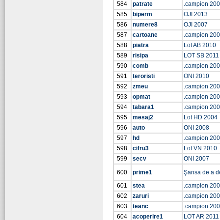
584
patrate
.campion 20
585
biperm
OJI 2013
586
numere8
OJI 2007
587
cartoane
.campion 20
588
piatra
Lot AB 2010
589
risipa
LOT SB 2011
590
comb
.campion 20
591
teroristi
ONI 2010
592
zmeu
.campion 20
593
opmat
.campion 20
594
tabara1
.campion 20
595
mesaj2
Lot HD 2004
596
auto
ONI 2008
597
hd
.campion 20
598
cifru3
Lot VN 2010
599
secv
ONI 2007
600
prime1
Şansa de a d
601
stea
.campion 20
602
zaruri
.campion 20
603
teanc
.campion 20
604
acoperire1
LOT AR 2011