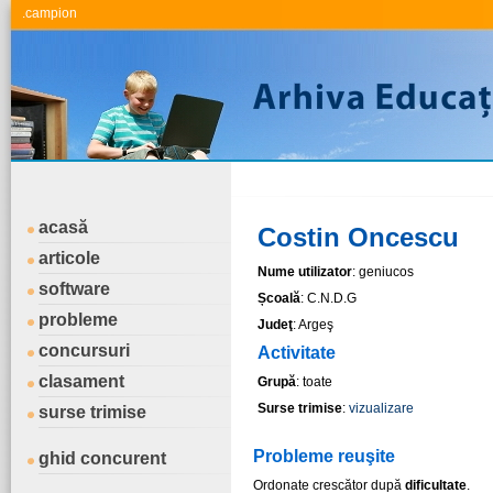
.campion
acasă
Costin Oncescu
articole
Nume utilizator
: geniucos
software
Școală
: C.N.D.G
probleme
Judeţ
: Argeş
concursuri
Activitate
clasament
Grupă
: toate
Surse trimise
:
vizualizare
surse trimise
Probleme reuşite
ghid concurent
Ordonate crescător după
dificultate
.