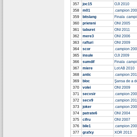
357
joc15
OJI 2010
358
m01
.campion 20
359
bitslang
Finala .camp
360
prieteni
ONI 2005
361
taburet
ONI 2011
362
mere3
ONI 2006
363
rafturi
ONI 2009
364
scor
.campion 20
365
insule
OJI 2009
366
sumdif
Finala .camp
367
miere
Lot AB 2010
368
antic
.campion 201
369
bloc
Şansa de a d
370
volei
ONI 2009
371
secvsir
.campion 20
372
secv9
.campion 20
373
joker
.campion 20
374
patrate6
ONI 2004
375
cifru
ONI 2007
376
bile1
.campion 20
377
grafxy
XOR 2013