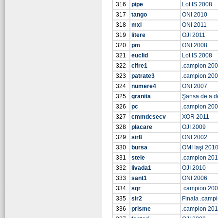
316
pipe
Lot IS 2008
317
tango
ONI 2010
318
mxl
ONI 2011
319
litere
OJI 2011
320
pm
ONI 2008
321
euclid
Lot IS 2008
322
cifre1
.campion 20
323
patrate3
.campion 20
324
numere4
ONI 2007
325
granita
Şansa de a d
326
pc
.campion 20
327
cmmdcsecv
XOR 2011
328
placare
OJI 2009
329
sir8
ONI 2002
330
bursa
OMI Iaşi 201
331
stele
.campion 20
332
livada1
OJI 2010
333
sant1
ONI 2006
334
sqr
.campion 20
335
sir2
Finala .camp
336
prisme
.campion 201