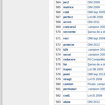
564
joc2
ONI 2009
565
matrice
ONI 2009
566
cutii
OMI Iaşi 200
567
perfect
Lot AB 2006
568
acces
ONI 2011
569
concurs2
.campion 20
570
secvente
Şansa de a d
571
roci
OMI Iaşi 200
572
proiecte
ONI 2012
573
b2k
.campion 201
574
uscat
.campion 20
575
reducere
FII Competiti
576
fat
Şansa de a d
577
trapez
Lot SB 2005
578
pomi
OMI Iaşi 201
579
sirag1
Lot IS 2008
580
camion
Finala .camp
581
permutari
.campion 20
582
cod1
Lot IS 2008
583
alune
ONI 2012