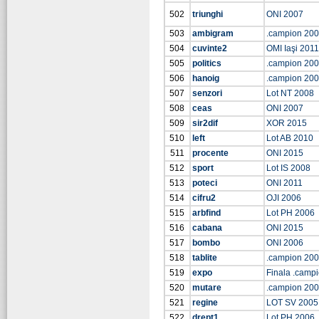
502
triunghi
ONI 2007
503
ambigram
.campion 20
504
cuvinte2
OMI Iaşi 2011
505
politics
.campion 20
506
hanoig
.campion 20
507
senzori
Lot NT 2008
508
ceas
ONI 2007
509
sir2dif
XOR 2015
510
left
Lot AB 2010
511
procente
ONI 2015
512
sport
Lot IS 2008
513
poteci
ONI 2011
514
cifru2
OJI 2006
515
arbfind
Lot PH 2006
516
cabana
ONI 2015
517
bombo
ONI 2006
518
tablite
.campion 20
519
expo
Finala .camp
520
mutare
.campion 20
521
regine
LOT SV 2005
522
drept1
Lot PH 2006