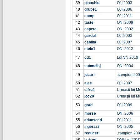
39
pinochio
OJI 2003
40
grupe1
OJI 2006
41
comp
OJI 2011
42
taste
ONI 2009
43
capete
ONI 2002
44
gardul
OJI 2003
45
cabina
OJI 2007
46
stele1
ONI 2012
47
cd1
Lot VN 2010
48
submdisj
ONI 2004
49
jucarii
.campion 20
50
alee
OJI 2007
51
cifru4
Urmasii lui M
52
joc20
Urmaşii lui Mo
53
grad
OJI 2009
54
morse
ONI 2006
55
adunscad
OJI 2011
56
ingerasi
ONI 2005
57
reduceri
.campion 20
58
balcon
OMI Iaşi 201