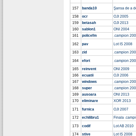
157
banda10
Şansa de a d
158
ocr
OJI 2005
159
betasah
OJI 2013
160
sablon1
ONI 2004
161
policefm
.campion 20
162
pav
Lot IS 2008
163
zid
.campion 20
164
efort
.campion 20
165
reinvent
ONI 2009
166
ecuatii
OJI 2006
167
windows
.campion 20
168
super
.campion 20
169
ausoara
ONI 2013
170
eliminare
XOR 2013
171
furnica
OJI 2007
172
echilibru1
Finala .camp
173
codif
Lot AB 2010
174
stive
Lot IS 2008