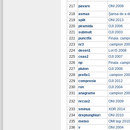
217
pavare
ONI 2008
218
asmax
Şansa de a d
219
split
ONI 2013
220
piramida
OJI 2006
221
submult
OJI 2003
222
punctfix
Finala .camp
223
nr3
.campion 20
224
desen1
Lot IS 2008
225
ceas2
OJI 2007
226
np
Finala .camp
227
pluton
OJI 2006
228
prefix1
.campion 20
229
compresie
OJI 2012
230
ron
OJI 2004
231
anagrame
.campion 20
232
nrcuv2
ONI 2009
233
sminus
XOR 2014
234
dreptunghiuri
ONI 2010
235
meteo
OMI Iaşi 201
236
v
ONI 2004