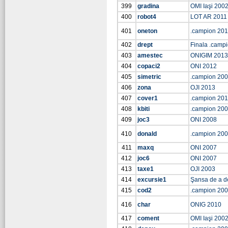
399
gradina
OMI Iaşi 200
400
robot4
LOT AR 2011
401
oneton
.campion 201
402
drept
Finala .camp
403
amestec
ONIGIM 2013
404
copaci2
ONI 2012
405
simetric
.campion 20
406
zona
OJI 2013
407
cover1
.campion 201
408
kbiti
.campion 20
409
joc3
ONI 2008
410
donald
.campion 20
411
maxq
ONI 2007
412
joc6
ONI 2007
413
taxe1
OJI 2003
414
excursie1
Şansa de a d
415
cod2
.campion 20
416
char
ONIG 2010
417
coment
OMI Iaşi 200