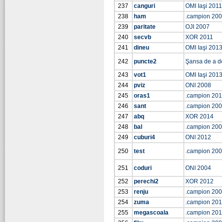
237
canguri
OMI Iaşi 2011
238
ham
.campion 20
239
paritate
OJI 2007
240
secvb
XOR 2011
241
dineu
OMI Iaşi 201
242
puncte2
Şansa de a d
243
vot1
OMI Iaşi 201
244
pviz
ONI 2008
245
oras1
.campion 201
246
sant
.campion 20
247
abq
XOR 2014
248
bal
.campion 20
249
cuburi4
ONI 2012
250
test
.campion 20
251
coduri
ONI 2004
252
perechi2
XOR 2012
253
renju
.campion 20
254
zuma
.campion 201
255
megascoala
.campion 201