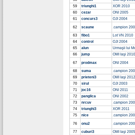
59
triunghi1
XOR 2010
60
cezar
ONI 2005
61
concurs3
OJI 2004
62
scaune
.campion 20
63
fibo1
Lot VN 2010
64
control
OJI 2004
65
alun
Urmaşii lui Mo
66
jump
OMI Iaşi 201
67
prodmax
ONI 2004
68
suma
.campion 20
69
prieteni3
OMI Iaşi 201
70
sirul
OJI 2003
71
joc16
ONI 2011
72
panglica
ONI 2002
73
nrcuv
.campion 20
74
triunghi3
XOR 2011
75
nice
.campion 20
76
onu2
.campion 20
77
cuburi3
OMI Iaşi 200