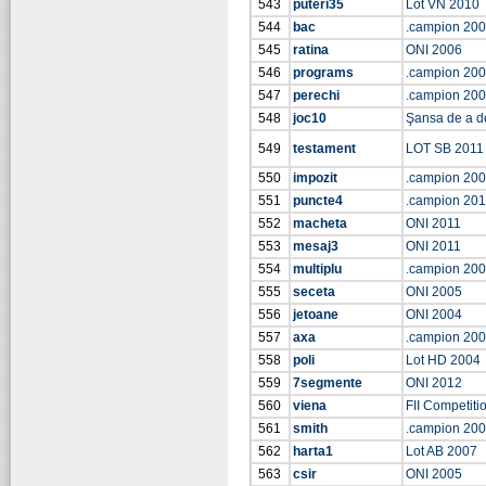
543
puteri35
Lot VN 2010
544
bac
.campion 20
545
ratina
ONI 2006
546
programs
.campion 20
547
perechi
.campion 20
548
joc10
Şansa de a d
549
testament
LOT SB 2011
550
impozit
.campion 20
551
puncte4
.campion 201
552
macheta
ONI 2011
553
mesaj3
ONI 2011
554
multiplu
.campion 20
555
seceta
ONI 2005
556
jetoane
ONI 2004
557
axa
.campion 20
558
poli
Lot HD 2004
559
7segmente
ONI 2012
560
viena
FII Competiti
561
smith
.campion 20
562
harta1
Lot AB 2007
563
csir
ONI 2005