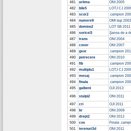
481
aritma
ONI 2005
482
bile5
LOTJ CJ 200
483
scor2
.campion 20
484
numere9
OMI Iaşi 200
485
domino2
LOT SB 2011
486
soricel3
Şansa de a d
487
trans
ONI 2004
488
cover
ONI 2007
489
gxor
.campion 201
490
petrecere
ONI 2010
491
fib
.campion 20
492
multiplu1
LOTJ CJ 200
493
mesaj
.campion 20
494
finala
.campion 20
495
galbeni
OJI 2013
496
stalpi2
ONI 2011
497
cri
OJI 2011
498
br
ONI 2009
499
drept2
ONI 2012
500
cos
Finala .camp
501
terenuri3d
ONI 2011