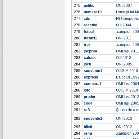
275
politic
ONI 2007
276
numere10
Urmaşii lui Mo
277
cds
FII Competiti
278
reactivi
OJI 2004
279
fotbal
.campion 20
280
furnici1
ONI 2011
281
trei
.campion 20
282
jocprim
OMI Iaşi 2011
283
calcule
OJI 2013
284
joc8
ONI 2005
285
secvente1
OJIGIM 2010
286
expresii
Baltic OI 199
287
comoara1
OMI Iaşi 200
288
loto
OJIGIM 2010
289
prodnr
OMI Iaşi 201
290
cod4
OMI Iaşi 200
291
raft
Şansa de a d
292
secvente2
ONI 2013
293
bile6
ONI 2012
294
remi
.campion 20