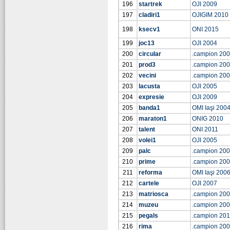
196
startrek
OJI 2009
197
cladiri1
OJIGIM 2010
198
ksecv1
ONI 2015
199
joc13
OJI 2004
200
circular
.campion 20
201
prod3
.campion 20
202
vecini
.campion 20
203
lacusta
OJI 2005
204
expresie
OJI 2009
205
banda1
OMI Iaşi 200
206
maraton1
ONIG 2010
207
talent
ONI 2011
208
volei1
OJI 2005
209
palc
.campion 20
210
prime
.campion 20
211
reforma
OMI Iaşi 200
212
cartele
OJI 2007
213
matriosca
.campion 20
214
muzeu
.campion 20
215
pegals
.campion 201
216
rima
.campion 20