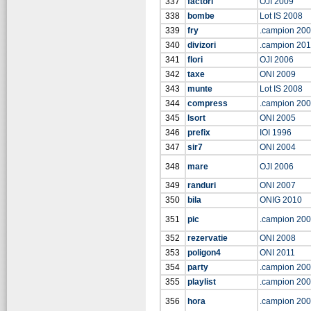
337
factori
OJI 2009
338
bombe
Lot IS 2008
339
fry
.campion 20
340
divizori
.campion 20
341
flori
OJI 2006
342
taxe
ONI 2009
343
munte
Lot IS 2008
344
compress
.campion 20
345
lsort
ONI 2005
346
prefix
IOI 1996
347
sir7
ONI 2004
348
mare
OJI 2006
349
randuri
ONI 2007
350
bila
ONIG 2010
351
pic
.campion 20
352
rezervatie
ONI 2008
353
poligon4
ONI 2011
354
party
.campion 20
355
playlist
.campion 20
356
hora
.campion 20