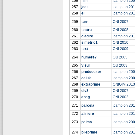
256
film
.campion 20
257
joct
.campion 20
258
el
.campion 20
259
turn
ONI 2007
260
teatru
ONI 2008
261
cladire
.campion 20
262
simetric1
ONI 2010
263
text
ONI 2009
264
numere7
OJI 2005
265
visul
OJI 2003
266
predecesor
.campion 20
267
celule
.campion 20
268
extraprime
ONIGIM 2013
269
div3
ONI 2007
270
anag
ONI 2002
271
parcela
.campion 20
272
aliniere
.campion 20
273
palma
.campion 20
274
bileprime
.campion 20