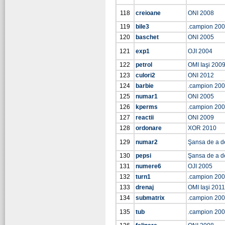
118
creioane
ONI 2008
119
bile3
.campion 20
120
baschet
ONI 2005
121
exp1
OJI 2004
122
petrol
OMI Iaşi 200
123
culori2
ONI 2012
124
barbie
.campion 20
125
numar1
ONI 2005
126
kperms
.campion 20
127
reactii
ONI 2009
128
ordonare
XOR 2010
129
numar2
Şansa de a d
130
pepsi
Şansa de a d
131
numere6
OJI 2005
132
turn1
.campion 20
133
drenaj
OMI Iaşi 2011
134
submatrix
.campion 20
135
tub
.campion 20