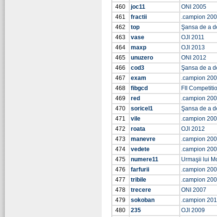
460
joc11
ONI 2005
461
fractii
.campion 20
462
top
Şansa de a d
463
vase
OJI 2011
464
maxp
OJI 2013
465
unuzero
ONI 2012
466
cod3
Şansa de a d
467
exam
.campion 20
468
fibgcd
FII Competiti
469
red
.campion 20
470
soricel1
Şansa de a d
471
vile
.campion 20
472
roata
OJI 2012
473
manevre
.campion 20
474
vedete
.campion 20
475
numere11
Urmaşii lui M
476
farfurii
.campion 20
477
tribile
.campion 20
478
trecere
ONI 2007
479
sokoban
.campion 20
480
235
OJI 2009