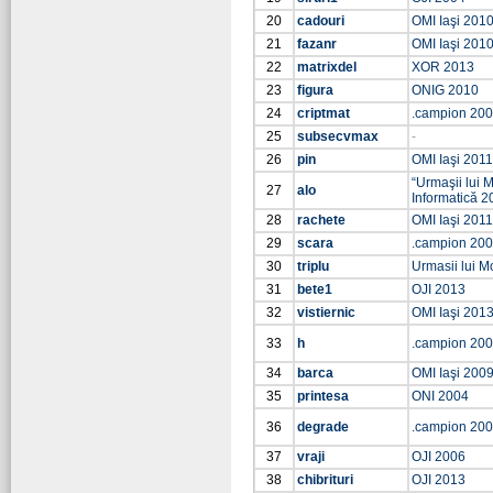
20
cadouri
OMI Iaşi 201
21
fazanr
OMI Iaşi 201
22
matrixdel
XOR 2013
23
figura
ONIG 2010
24
criptmat
.campion 20
25
subsecvmax
-
26
pin
OMI Iaşi 2011
“Urmaşii lui M
27
alo
Informatică 2
28
rachete
OMI Iaşi 2011
29
scara
.campion 20
30
triplu
Urmasii lui M
31
bete1
OJI 2013
32
vistiernic
OMI Iaşi 201
33
h
.campion 20
34
barca
OMI Iaşi 200
35
printesa
ONI 2004
36
degrade
.campion 20
37
vraji
OJI 2006
38
chibrituri
OJI 2013