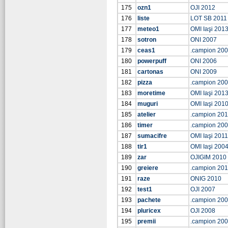
175
ozn1
OJI 2012
176
liste
LOT SB 2011
177
meteo1
OMI Iaşi 201
178
sotron
ONI 2007
179
ceas1
.campion 20
180
powerpuff
ONI 2006
181
cartonas
ONI 2009
182
pizza
.campion 20
183
moretime
OMI Iaşi 201
184
muguri
OMI Iaşi 201
185
atelier
.campion 20
186
timer
.campion 20
187
sumacifre
OMI Iaşi 2011
188
tir1
OMI Iaşi 200
189
zar
OJIGIM 2010
190
greiere
.campion 20
191
raze
ONIG 2010
192
test1
OJI 2007
193
pachete
.campion 20
194
pluricex
OJI 2008
195
premii
.campion 20