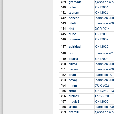
439
gramada
Şansa de a d
440
color
ONI 2004
441
tsunami
ONI 2011
442
honest
.campion 20
443
piloti
.campion 20
444
nkd
XOR 2014
445
cub2
ONI 2006
446
numere
ONI 2009
447
spiridusi
ONI 2015
448
nor
.campion 201
449
poarta
ONI 2008
450
ruleta
.campion 20
451
bacan
.campion 20
452
pitag
.campion 20
453
pavaj
.campion 20
454
minm
XOR 2013
455
zmax
ONIGIM 2013
456
albine1
Lot VN 2010
457
magic2
ONI 2009
458
latime
.campion 20
459
premii1
Şansa de a d