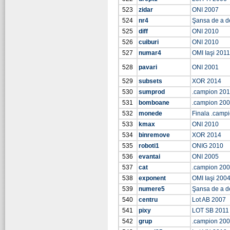
523
zidar
ONI 2007
524
nr4
Şansa de a d
525
diff
ONI 2010
526
cuiburi
ONI 2010
527
numar4
OMI Iaşi 2011
528
pavari
ONI 2001
529
subsets
XOR 2014
530
sumprod
.campion 201
531
bomboane
.campion 20
532
monede
Finala .camp
533
kmax
ONI 2010
534
binremove
XOR 2014
535
roboti1
ONIG 2010
536
evantai
ONI 2005
537
cat
.campion 20
538
exponent
OMI Iaşi 200
539
numere5
Şansa de a d
540
centru
Lot AB 2007
541
pixy
LOT SB 2011
542
grup
.campion 20