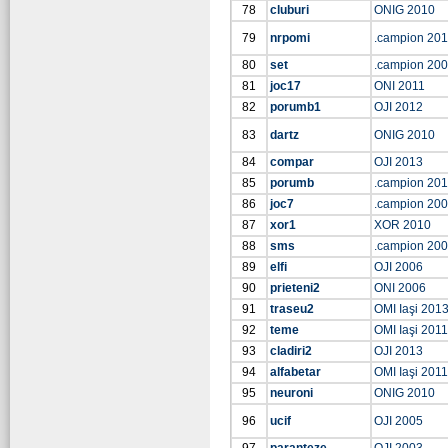
78
cluburi
ONIG 2010
79
nrpomi
.campion 201
80
set
.campion 20
81
joc17
ONI 2011
82
porumb1
OJI 2012
83
dartz
ONIG 2010
84
compar
OJI 2013
85
porumb
.campion 20
86
joc7
.campion 20
87
xor1
XOR 2010
88
sms
.campion 20
89
elfi
OJI 2006
90
prieteni2
ONI 2006
91
traseu2
OMI Iaşi 201
92
teme
OMI Iaşi 2011
93
cladiri2
OJI 2013
94
alfabetar
OMI Iaşi 2011
95
neuroni
ONIG 2010
96
ucif
OJI 2005