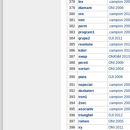
378
lex
.campion 20
379
diamant
ONI 2006
380
ore
.campion 201
381
tom
.campion 20
382
perm
.campion 20
383
program1
.campion 20
384
grupe2
OJI 2011
385
reuniune
.campion 20
386
kdist
.campion 20
387
swap
ONIGIM 2013
388
pereti
ONI 2006
389
sortari
ONI 2004
390
piata
OJI 2008
391
nspecial
.campion 20
392
dezbateri
.campion 20
393
tren1
.campion 20
394
2sec
.campion 20
395
asociativ
.campion 20
396
triunghi4
OJI 2012
397
romeo
ONI 2005
398
xy
ONI 2011