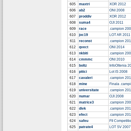
605
maxtri
XOR 2012
606
ab2
ONI 2008
607
proddiv
XOR 2012
608
suma4
OJI 2011
609
race
.campion 20
610
joc19
LOT AR 2011
611
reconst
.campion 201
612
qvect
ONI 2014
613
nkbiti
.campion 20
614
cmmmc
ONI 2010
615
boltz
InfoOltenia 2
616
pitici
Lot IS 2008
617
cavaleri
.campion 20
618
mine
Finala .camp
619
universitate
.campion 20
620
numar
OJI 2008
621
matrice3
.campion 20
622
divk
.campion 20
623
efect
.campion 201
624
safeu
FII Competiti
625
patrate4
LOT SV 2007