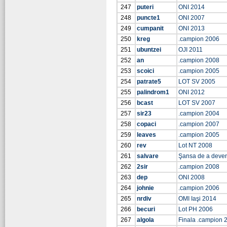
247
puteri
ONI 2014
248
puncte1
ONI 2007
249
cumpanit
ONI 2013
250
kreg
.campion 2006
251
ubuntzei
OJI 2011
252
an
.campion 2008
253
scoici
.campion 2005
254
patrate5
LOT SV 2005
255
palindrom1
ONI 2012
256
bcast
LOT SV 2007
257
sir23
.campion 2004
258
copaci
.campion 2007
259
leaves
.campion 2005
260
rev
Lot NT 2008
261
salvare
Şansa de a deve
262
2sir
.campion 2008
263
dep
ONI 2008
264
johnie
.campion 2006
265
nrdiv
OMI Iaşi 2014
266
becuri
Lot PH 2006
267
algola
Finala .campion 