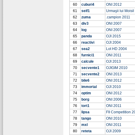
60
cuburi4
ONI 2012
61
seif1
Urmaşii lui Moisi
62
zuma
.campion 2011
63
div3
ONI 2007
64
log
ONI 2007
65
panda
OJI 2015
66
reactivi
OJI 2004
67
sea2
Lot HD 2004
68
furnici1
ONI 2011
69
calcule
OJI 2013
70
secvente1
OJIGIM 2010
71
secvente2
ONI 2013
72
bile6
ONI 2012
73
immortal
OJI 2010
74
optim
ONI 2012
75
borg
ONI 2006
76
tort1
ONI 2011
77
lipsa
FII Competition 2
78
tango
ONI 2010
79
mxl
ONI 2011
80
reteta
OJI 2009