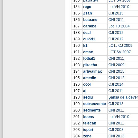
183
patrate4
LOT SV 2007
184
rege
Lot VN 2010
185
2sah
OJI 2015
186
butoane
ONI 2011
187
caraibe
Lot HD 2004
188
deal
OJI 2012
189
culori1
OJI 2012
190
k1
LOTJ CJ 2009
191
emax
LOT SV 2007
192
fotbal1
ONI 2011
193
pikachu
ONI 2009
194
arbvalmax
ONI 2015
195
amedie
ONI 2012
196
cool
OJI 2014
197
ai
OJI 2011
198
sediu
Şansa de a deve
199
subsecvente
OJI 2013
200
segmente
ONI 2011
201
kcons
Lot VN 2010
202
telecab
ONI 2011
203
iepuri
OJI 2008
204
zone
ONI 2013