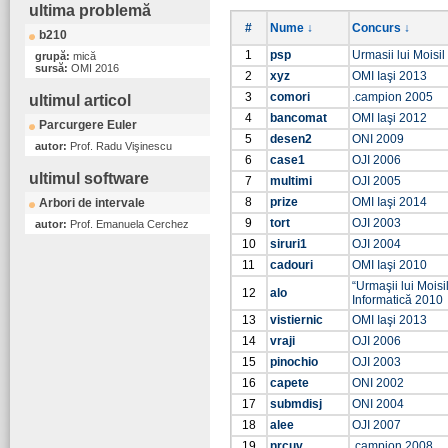
ultima problemă
#
Nume ↓
Concurs ↓
b210
1
psp
Urmasii lui Moisi
grupă:
mică
sursă:
OMI 2016
2
xyz
OMI Iaşi 2013
3
comori
.campion 2005
ultimul articol
4
bancomat
OMI Iaşi 2012
Parcurgere Euler
5
desen2
ONI 2009
autor:
Prof. Radu Vişinescu
6
case1
OJI 2006
ultimul software
7
multimi
OJI 2005
8
prize
OMI Iaşi 2014
Arbori de intervale
9
tort
OJI 2003
autor:
Prof. Emanuela Cerchez
10
siruri1
OJI 2004
11
cadouri
OMI Iaşi 2010
“Urmaşii lui Moisi
12
alo
Informatică 2010
13
vistiernic
OMI Iaşi 2013
14
vraji
OJI 2006
15
pinochio
OJI 2003
16
capete
ONI 2002
17
submdisj
ONI 2004
18
alee
OJI 2007
19
nrcuv
.campion 2008