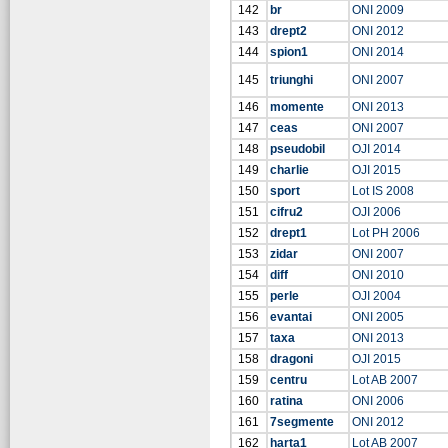
142
br
ONI 2009
143
drept2
ONI 2012
144
spion1
ONI 2014
145
triunghi
ONI 2007
146
momente
ONI 2013
147
ceas
ONI 2007
148
pseudobil
OJI 2014
149
charlie
OJI 2015
150
sport
Lot IS 2008
151
cifru2
OJI 2006
152
drept1
Lot PH 2006
153
zidar
ONI 2007
154
diff
ONI 2010
155
perle
OJI 2004
156
evantai
ONI 2005
157
taxa
ONI 2013
158
dragoni
OJI 2015
159
centru
Lot AB 2007
160
ratina
ONI 2006
161
7segmente
ONI 2012
162
harta1
Lot AB 2007