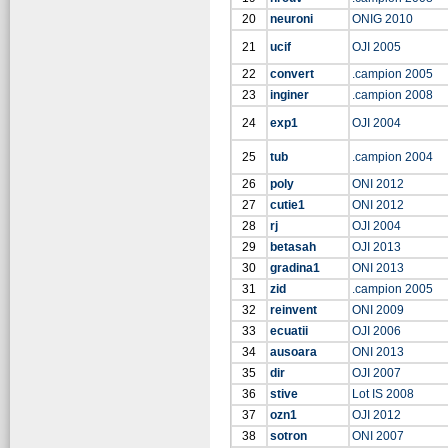
20
neuroni
ONIG 2010
21
ucif
OJI 2005
22
convert
.campion 2005
23
inginer
.campion 2008
24
exp1
OJI 2004
25
tub
.campion 2004
26
poly
ONI 2012
27
cutie1
ONI 2012
28
rj
OJI 2004
29
betasah
OJI 2013
30
gradina1
ONI 2013
31
zid
.campion 2005
32
reinvent
ONI 2009
33
ecuatii
OJI 2006
34
ausoara
ONI 2013
35
dir
OJI 2007
36
stive
Lot IS 2008
37
ozn1
OJI 2012
38
sotron
ONI 2007