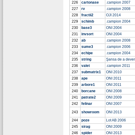
226
cartonase
.campion 2007
227
rv
.campion 2008
228
fractii2
OJI 2014
229
schimb
.campion 2004
230
base3
ONI 2004
231
invsort
ONI 2004
232
ab
.campion 2008
233
sume3
.campion 2006
234
echipe
.campion 2004
235
string
Şansa de a deve
236
valet
.campion 2011
237
submatrix1
ONI 2010
238
ape
ONI 2011
239
arbore1
ONI 2011
240
borcane
ONI 2008
241
patrate2
ONI 2009
242
felinar
ONI 2007
243
showroom
ONI 2013
244
poze
Lot AB 2006
245
sirag
ONI 2009
246
spider
ONI 2013