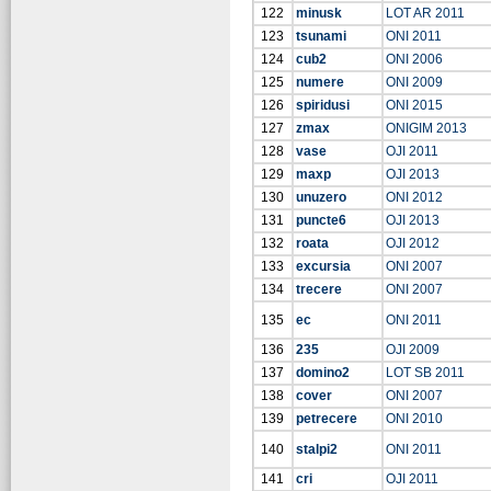
122
minusk
LOT AR 2011
123
tsunami
ONI 2011
124
cub2
ONI 2006
125
numere
ONI 2009
126
spiridusi
ONI 2015
127
zmax
ONIGIM 2013
128
vase
OJI 2011
129
maxp
OJI 2013
130
unuzero
ONI 2012
131
puncte6
OJI 2013
132
roata
OJI 2012
133
excursia
ONI 2007
134
trecere
ONI 2007
135
ec
ONI 2011
136
235
OJI 2009
137
domino2
LOT SB 2011
138
cover
ONI 2007
139
petrecere
ONI 2010
140
stalpi2
ONI 2011
141
cri
OJI 2011