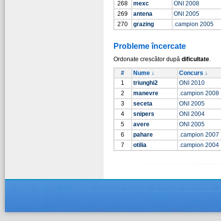
268
mexc
ONI 2008
269
antena
ONI 2005
270
grazing
.campion 2005
Probleme încercate
Ordonate crescător după
dificultate
.
#
Nume ↓
Concurs ↓
1
triunghi2
ONI 2010
2
manevre
.campion 2008
3
seceta
ONI 2005
4
snipers
ONI 2004
5
avere
ONI 2005
6
pahare
.campion 2007
7
otilia
.campion 2004