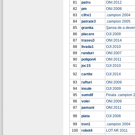
81
patru
ONI 2012
82
pm
ONI 2008
83
cifre1
.campion 2004
84
patrate3
.campion 2005
85
granita
Şansa de a deve
86
placare
OJI 2009
87
traseu3
ONI 2014
88
livada1
OJI 2010
89
randuri
ONI 2007
90
poligon4
ONI 2011
91
joc15
OJI 2010
92
cartite
OJI 2014
93
rafturi
ONI 2009
94
insule
OJI 2009
95
sumdif
Finala .campion 
96
volei
ONI 2009
97
pamant
ONI 2011
98
piata
OJI 2008
99
tren1
.campion 2004
100
robot4
LOT AR 2011