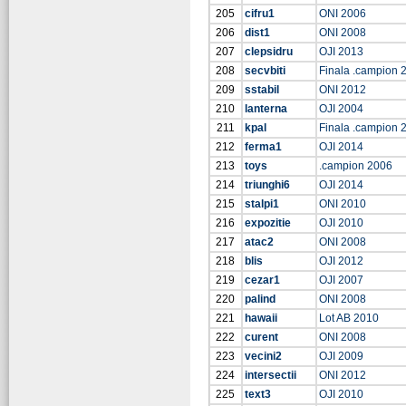
205
cifru1
ONI 2006
206
dist1
ONI 2008
207
clepsidru
OJI 2013
208
secvbiti
Finala .campion 
209
sstabil
ONI 2012
210
lanterna
OJI 2004
211
kpal
Finala .campion 
212
ferma1
OJI 2014
213
toys
.campion 2006
214
triunghi6
OJI 2014
215
stalpi1
ONI 2010
216
expozitie
OJI 2010
217
atac2
ONI 2008
218
blis
OJI 2012
219
cezar1
OJI 2007
220
palind
ONI 2008
221
hawaii
Lot AB 2010
222
curent
ONI 2008
223
vecini2
OJI 2009
224
intersectii
ONI 2012
225
text3
OJI 2010