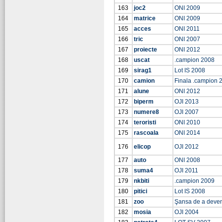
163
joc2
ONI 2009
164
matrice
ONI 2009
165
acces
ONI 2011
166
tric
ONI 2007
167
proiecte
ONI 2012
168
uscat
.campion 2008
169
sirag1
Lot IS 2008
170
camion
Finala .campion 
171
alune
ONI 2012
172
biperm
OJI 2013
173
numere8
OJI 2007
174
teroristi
ONI 2010
175
rascoala
ONI 2014
176
elicop
OJI 2012
177
auto
ONI 2008
178
suma4
OJI 2011
179
nkbiti
.campion 2009
180
pitici
Lot IS 2008
181
zoo
Şansa de a deve
182
mosia
OJI 2004