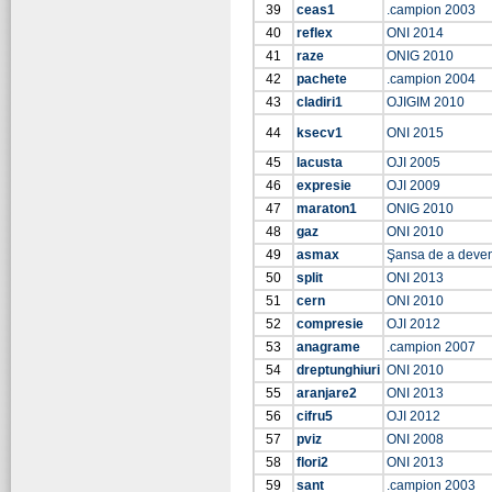
39
ceas1
.campion 2003
40
reflex
ONI 2014
41
raze
ONIG 2010
42
pachete
.campion 2004
43
cladiri1
OJIGIM 2010
44
ksecv1
ONI 2015
45
lacusta
OJI 2005
46
expresie
OJI 2009
47
maraton1
ONIG 2010
48
gaz
ONI 2010
49
asmax
Şansa de a deve
50
split
ONI 2013
51
cern
ONI 2010
52
compresie
OJI 2012
53
anagrame
.campion 2007
54
dreptunghiuri
ONI 2010
55
aranjare2
ONI 2013
56
cifru5
OJI 2012
57
pviz
ONI 2008
58
flori2
ONI 2013
59
sant
.campion 2003