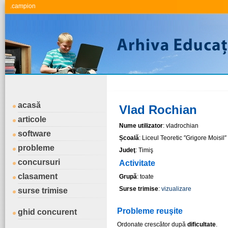
.campion
acasă
Vlad Rochian
articole
Nume utilizator
: vladrochian
software
Școală
: Liceul Teoretic ″Grigore Moisil
probleme
Judeţ
: Timiş
concursuri
Activitate
clasament
Grupă
: toate
Surse trimise
:
vizualizare
surse trimise
Probleme reuşite
ghid concurent
Ordonate crescător după
dificultate
.