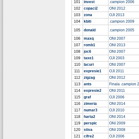
101
invest
.campion 2006
102
copaci2
ONI 2012
103
zona
OJI 2013
104
kbiti
.campion 2009
105
donald
.campion 2005
106
maxq
ONI 2007
107
romb1
ONI 2013
108
joc6
ONI 2007
109
taxe1
OJI 2003
110
lacuri
ONI 2007
111
expresie1
OJI 2011
112
zigzag
ONI 2012
113
ants
Finala .campion 
114
expresie2
ONI 2011
115
graf
OJI 2006
116
zimeria
ONI 2014
117
numar3
OJI 2010
118
harta2
ONI 2014
119
perspic
ONI 2009
120
stiva
ONI 2008
121
cifre2
OJI 2006