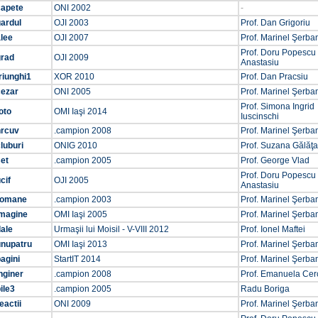
capete
ONI 2002
-
ardul
OJI 2003
Prof. Dan Grigoriu
lee
OJI 2007
Prof. Marinel Şerba
Prof. Doru Popescu
grad
OJI 2009
Anastasiu
riunghi1
XOR 2010
Prof. Dan Pracsiu
cezar
ONI 2005
Prof. Marinel Şerba
Prof. Simona Ingrid
oto
OMI Iaşi 2014
Iuscinschi
nrcuv
.campion 2008
Prof. Marinel Şerba
luburi
ONIG 2010
Prof. Suzana Gălăţ
et
.campion 2005
Prof. George Vlad
Prof. Doru Popescu
cif
OJI 2005
Anastasiu
romane
.campion 2003
Prof. Marinel Şerba
imagine
OMI Iaşi 2005
Prof. Marinel Şerba
ale
Urmaşii lui Moisil - V-VIII 2012
Prof. Ionel Maftei
unupatru
OMI Iaşi 2013
Prof. Marinel Şerba
agini
StartIT 2014
Prof. Marinel Şerba
nginer
.campion 2008
Prof. Emanuela Cer
ile3
.campion 2005
Radu Boriga
eactii
ONI 2009
Prof. Marinel Şerba