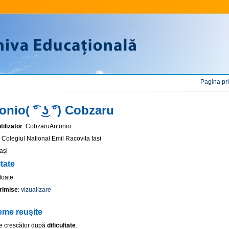
Pagina pr
nio( ͡° ͜ʖ ͡°) Cobzaru
ilizator
: CobzaruAntonio
: Colegiul National Emil Racovita Iasi
Iaşi
itate
 toate
rimise
:
vizualizare
eme reuşite
e crescător după
dificultate
.