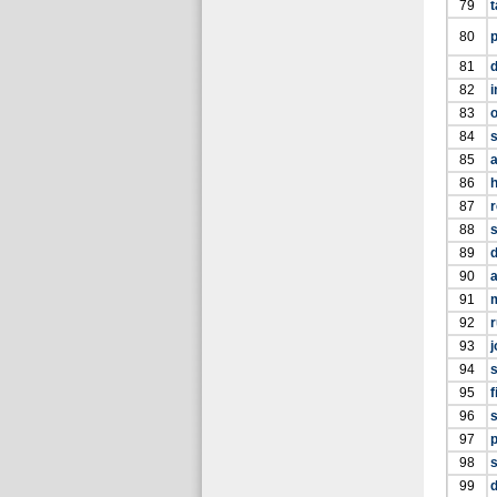
79
80
p
81
d
82
i
83
84
85
86
h
87
88
s
89
90
91
92
r
93
j
94
95
f
96
97
98
99
d