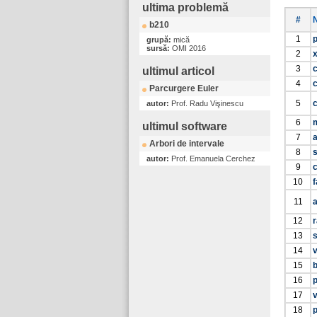
ultima problemă
#
b210
1
grupă:
mică
sursă:
OMI 2016
2
3
ultimul articol
4
Parcurgere Euler
5
c
autor:
Prof. Radu Vişinescu
6
m
ultimul software
7
Arbori de intervale
8
s
autor:
Prof. Emanuela Cerchez
9
10
f
11
a
12
13
14
v
15
16
p
17
v
18
p