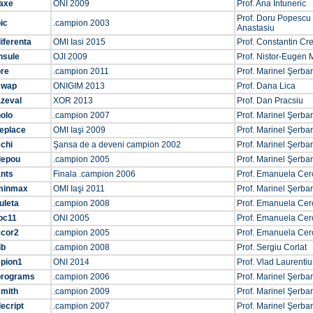
taxe
ONI 2009
Prof. Ana Întuneric
Prof. Doru Popescu
ic
.campion 2003
Anastasiu
iferenta
OMI Iasi 2015
Prof. Constantin Cr
nsule
OJI 2009
Prof. Nistor-Eugen 
ore
.campion 2011
Prof. Marinel Şerba
swap
ONIGIM 2013
Prof. Dana Lica
azeval
XOR 2013
Prof. Dan Pracsiu
olo
.campion 2007
Prof. Marinel Şerba
replace
OMI Iaşi 2009
Prof. Marinel Şerba
chi
Şansa de a deveni campion 2002
Prof. Marinel Şerba
depou
.campion 2005
Prof. Marinel Şerba
ants
Finala .campion 2006
Prof. Emanuela Cer
minmax
OMI Iaşi 2011
Prof. Marinel Şerba
uleta
.campion 2008
Prof. Emanuela Cer
oc11
ONI 2005
Prof. Emanuela Cer
scor2
.campion 2005
Prof. Emanuela Cer
ib
.campion 2008
Prof. Sergiu Corlat
spion1
ONI 2014
Prof. Vlad Laurentiu
programs
.campion 2006
Prof. Marinel Şerba
smith
.campion 2009
Prof. Marinel Şerba
ecript
.campion 2007
Prof. Marinel Şerba