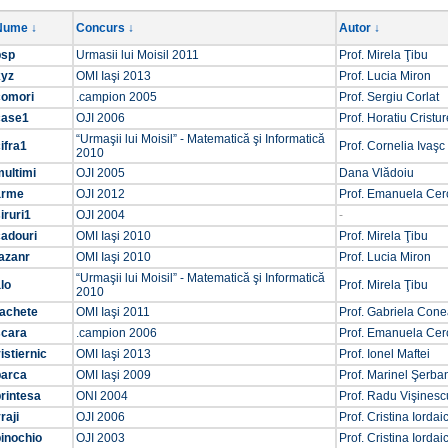
Nume ↓
Concurs ↓
Autor ↓
psp
Urmasii lui Moisil 2011
Prof. Mirela Ţibu
xyz
OMI Iaşi 2013
Prof. Lucia Miron
comori
.campion 2005
Prof. Sergiu Corlat
case1
OJI 2006
Prof. Horatiu Cristu
“Urmaşii lui Moisil” - Matematică şi Informatică
ifra1
Prof. Cornelia Ivaşc
2010
ultimi
OJI 2005
Dana Vlădoiu
arme
OJI 2012
Prof. Emanuela Cer
iruri1
OJI 2004
-
cadouri
OMI Iaşi 2010
Prof. Mirela Ţibu
azanr
OMI Iaşi 2010
Prof. Lucia Miron
“Urmaşii lui Moisil” - Matematică şi Informatică
lo
Prof. Mirela Ţibu
2010
rachete
OMI Iaşi 2011
Prof. Gabriela Con
scara
.campion 2006
Prof. Emanuela Cer
istiernic
OMI Iaşi 2013
Prof. Ionel Maftei
barca
OMI Iaşi 2009
Prof. Marinel Şerba
rintesa
ONI 2004
Prof. Radu Vişinesc
raji
OJI 2006
Prof. Cristina Iordai
inochio
OJI 2003
Prof. Cristina Iordai