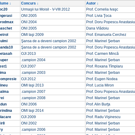
Nume ↓
Concurs ↓
Autor ↓
joc20
Urmaşii lui Moisil - V-VIII 2012
Prof. Cornelia Ivaşc
ngerasi
ONI 2005
Prof. Livia Ţoca
prodmax
ONI 2004
Prof. Doru Popescu Anastasiu
baschet
ONI 2005
Dana Vlădoiu
etrol
OMI Iaşi 2009
Prof. Emanuela Cerchez
culmi
Şansa de a deveni campion 2002
Prof. Marinel Şerban
banda10
Şansa de a deveni campion 2002
Prof. Doru Popescu Anastasiu
betasah
OJI 2013
Prof. Carmen Mincă
super
.campion 2004
Prof. Marinel Şerban
est1
OJI 2007
Prof. Roxana Tîmplaru
rima
.campion 2003
Prof. Marinel Şerban
compresie
OJI 2012
Prof. Eugen Nodea
dineu
OMI Iaşi 2013
Prof. Lucia Miron
palma
.campion 2007
Prof. Doru Popescu Anastasiu
rei
.campion 2008
Prof. Marinel Şerban
adun
ONI 2006
Prof. Alin Burţa
rindina
OMI Iaşi 2014
Prof. Marinel Şerban
placare
OJI 2009
Prof. Radu Vişinescu
ir8
ONI 2002
Prof. Marinel Şerban
ry
.campion 2006
Prof. Marinel Şerban