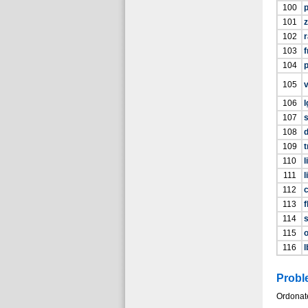
100
101
102
103
f
104
p
105
106
107
108
d
109
t
110
l
111
l
112
113
f
114
115
116
l
Probl
Ordonat