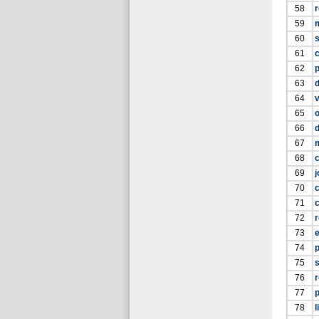
58
59
60
61
c
62
p
63
d
64
65
66
67
68
69
j
70
c
71
c
72
r
73
74
p
75
s
76
r
77
78
l