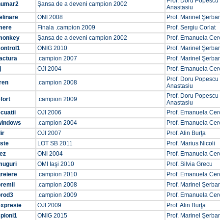
Prof. Doru Popescu
numar2
Şansa de a deveni campion 2002
Anastasiu
elinare
ONI 2008
Prof. Marinel Şerba
mere
Finala .campion 2009
Prof. Sergiu Corlat
monkey
Şansa de a deveni campion 2002
Prof. Emanuela Cer
ontrol1
ONIG 2010
Prof. Marinel Şerba
actura
.campion 2007
Prof. Marinel Şerba
j
OJI 2004
Prof. Emanuela Cer
Prof. Doru Popescu
ren
.campion 2008
Anastasiu
Prof. Doru Popescu
fort
.campion 2009
Anastasiu
cuatii
OJI 2006
Prof. Emanuela Cer
windows
.campion 2004
Prof. Emanuela Cer
ir
OJI 2007
Prof. Alin Burţa
iste
LOT SB 2011
Prof. Marius Nicoli
ez
ONI 2004
Prof. Emanuela Cer
muguri
OMI Iaşi 2010
Prof. Silvia Grecu
reiere
.campion 2010
Prof. Emanuela Cer
remii
.campion 2008
Prof. Marinel Şerba
prod3
.campion 2009
Prof. Emanuela Cer
expresie
OJI 2009
Prof. Alin Burţa
pioni1
ONIG 2015
Prof. Marinel Şerba