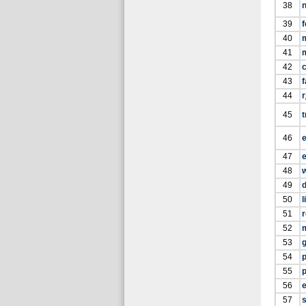
38
39
f
40
41
42
c
43
f
44
r
45
t
46
e
47
e
48
49
d
50
l
51
r
52
53
g
54
p
55
56
57
s