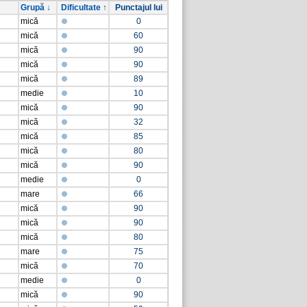
Grupă ↓
Dificultate ↑
Punctajul lui
mică
0
mică
60
mică
90
mică
90
mică
89
medie
10
mică
90
mică
32
mică
85
mică
80
mică
90
medie
0
mare
66
mică
90
mică
90
mică
80
mare
75
mică
70
medie
0
mică
90