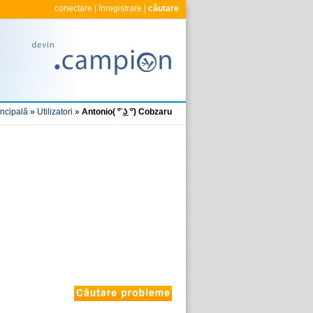
conectare
|
înregistrare
|
căutare
incipală
»
Utilizatori
»
Antonio( ͡° ͜ʖ ͡°) Cobzaru