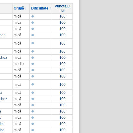
Punctajul
Grupă ↓
Dificultate ↑
lui
mică
100
mică
100
mică
100
rean
mică
100
mică
100
mică
100
chez
mică
100
medie
100
mică
100
mică
100
mică
100
ea
mică
100
chez
mică
100
mică
100
n
mică
100
u
mică
100
che
mică
100
che
mică
100