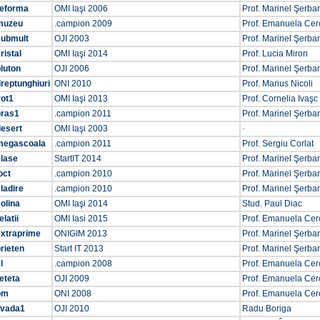
reforma
OMI Iaşi 2006
Prof. Marinel Şerba
muzeu
.campion 2009
Prof. Emanuela Cer
submult
OJI 2003
Prof. Marinel Şerba
ristal
OMI Iaşi 2014
Prof. Lucia Miron
luton
OJI 2006
Prof. Marinel Şerba
reptunghiuri
ONI 2010
Prof. Marius Nicoli
vot1
OMI Iaşi 2013
Prof. Cornelia Ivaşc
oras1
.campion 2011
Prof. Marinel Şerba
desert
OMI Iaşi 2003
-
megascoala
.campion 2011
Prof. Sergiu Corlat
clase
StartIT 2014
Prof. Marinel Şerba
oct
.campion 2010
Prof. Marinel Şerba
ladire
.campion 2010
Prof. Marinel Şerba
olina
OMI Iaşi 2014
Stud. Paul Diac
elatii
OMI Iasi 2015
Prof. Emanuela Cer
extraprime
ONIGIM 2013
Prof. Marinel Şerba
rieten
Start IT 2013
Prof. Marinel Şerba
l
.campion 2008
Prof. Emanuela Cer
eteta
OJI 2009
Prof. Emanuela Cer
pm
ONI 2008
Prof. Emanuela Cer
ivada1
OJI 2010
Radu Boriga