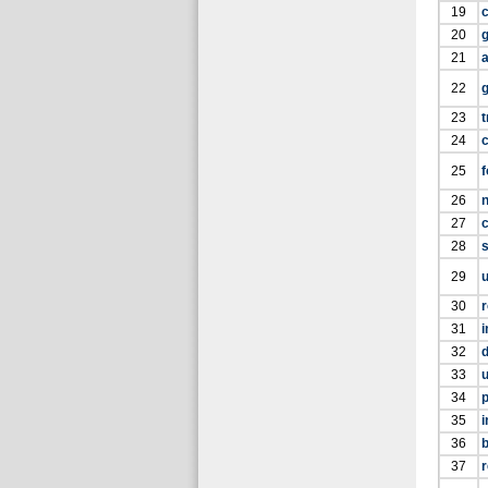
19
20
g
21
a
22
23
t
24
25
f
26
27
c
28
s
29
u
30
31
32
d
33
34
p
35
i
36
b
37
r