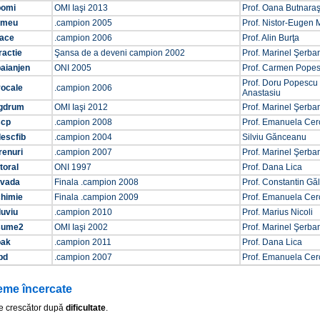
pomi
OMI Iaşi 2013
Prof. Oana Butnara
zmeu
.campion 2005
Prof. Nistor-Eugen 
race
.campion 2006
Prof. Alin Burţa
ractie
Şansa de a deveni campion 2002
Prof. Marinel Şerba
aianjen
ONI 2005
Prof. Carmen Pope
Prof. Doru Popescu
vocale
.campion 2006
Anastasiu
lgdrum
OMI Iaşi 2012
Prof. Marinel Şerba
scp
.campion 2008
Prof. Emanuela Cer
escfib
.campion 2004
Silviu Gănceanu
renuri
.campion 2007
Prof. Marinel Şerba
itoral
ONI 1997
Prof. Dana Lica
ivada
Finala .campion 2008
Prof. Constantin Gă
chimie
Finala .campion 2009
Prof. Emanuela Cer
luviu
.campion 2010
Prof. Marius Nicoli
sume2
OMI Iaşi 2002
Prof. Marinel Şerba
oak
.campion 2011
Prof. Dana Lica
bd
.campion 2007
Prof. Emanuela Cer
eme încercate
e crescător după
dificultate
.