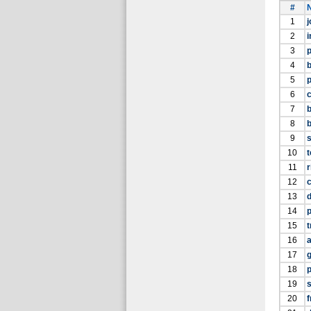
#
1
2
i
3
4
5
p
6
7
8
9
10
t
11
12
13
14
15
t
16
17
g
18
19
s
20
f