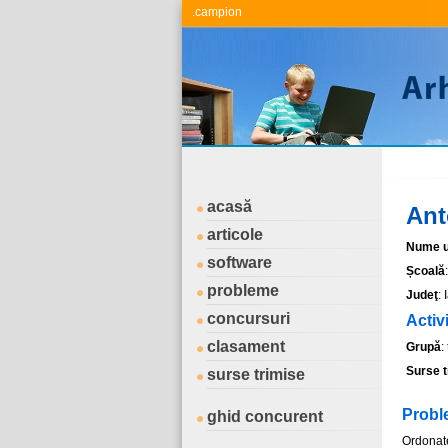
.campion
acasă
Anto
articole
Nume ut
software
Școală
probleme
Judeţ
: 
concursuri
Activ
clasament
Grupă
:
Surse t
surse trimise
Probl
ghid concurent
Ordonat