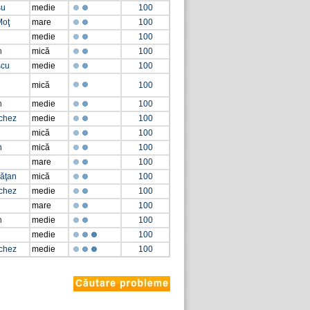
şu
medie
100
Moţ
mare
100
medie
100
n
mică
100
scu
medie
100
mică
100
n
medie
100
chez
medie
100
mică
100
n
mică
100
mare
100
lăţan
mică
100
chez
medie
100
mare
100
n
medie
100
medie
100
chez
medie
100