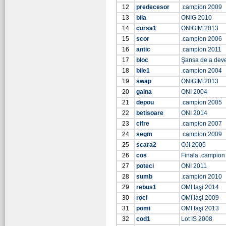
12
predecesor
.campion 2009
13
bila
ONIG 2010
14
cursa1
ONIGIM 2013
15
scor
.campion 2006
16
antic
.campion 2011
17
bloc
Şansa de a dev
18
bile1
.campion 2004
19
swap
ONIGIM 2013
20
gaina
ONI 2004
21
depou
.campion 2005
22
betisoare
ONI 2014
23
cifre
.campion 2007
24
segm
.campion 2009
25
scara2
OJI 2005
26
cos
Finala .campion
27
poteci
ONI 2011
28
sumb
.campion 2010
29
rebus1
OMI Iaşi 2014
30
roci
OMI Iaşi 2009
31
pomi
OMI Iaşi 2013
32
cod1
Lot IS 2008