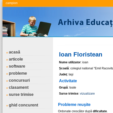
.campion
acasă
Ioan Floristean
articole
Nume utilizator
: ioan
software
Școală
: colegiul national ″Emil Racovita
probleme
Judeţ
: Iaşi
concursuri
Activitate
clasament
Grupă
: toate
Surse trimise
:
vizualizare
surse trimise
Probleme reuşite
ghid concurent
Ordonate crescător după
dificultate
.