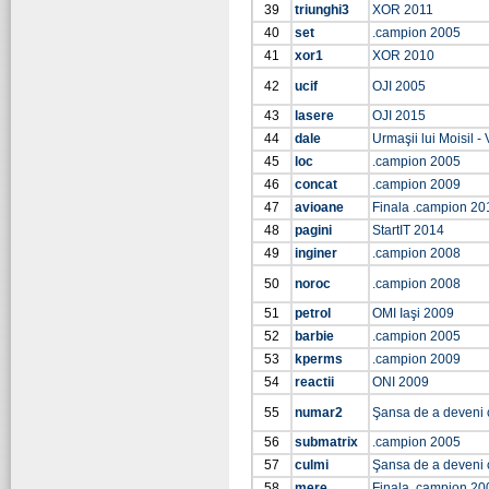
39
triunghi3
XOR 2011
40
set
.campion 2005
41
xor1
XOR 2010
42
ucif
OJI 2005
43
lasere
OJI 2015
44
dale
Urmaşii lui Moisil - 
45
loc
.campion 2005
46
concat
.campion 2009
47
avioane
Finala .campion 20
48
pagini
StartIT 2014
49
inginer
.campion 2008
50
noroc
.campion 2008
51
petrol
OMI Iaşi 2009
52
barbie
.campion 2005
53
kperms
.campion 2009
54
reactii
ONI 2009
55
numar2
Şansa de a deveni
56
submatrix
.campion 2005
57
culmi
Şansa de a deveni
58
mere
Finala .campion 20