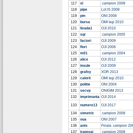
117
sl
.campion 2008
118
pipe
Lot IS 2008
119
pm
ONI 2008
120
bursa
OMI Iaşi 2010
121
livada1
OJI 2010
122
sqr
.campion 2005
123
factori
OJI 2009
124
flori
OJI 2006
125
m01
.campion 2004
126
alice
OJI 2012
127
insule
OJI 2009
128
grafxy
XOR 2013
129
calorii
OMI Iaşi 2010
130
politie
ONI 2004
131
secvp
ONIGIM 2013
132
imprimanta
OJI 2014
133
numere13
OJI 2017
134
simetric
.campion 2008
135
oua
ONI 2007
136
ants
Finala .campion 20
137
tramvai
.campion 2008