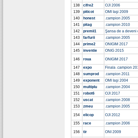
138
cifre2
OJI 2006
139
piticot
OMI Iaşi 2009
140
honest
.campion 2005
141
pitag
.campion 2010
142
premii1
Şansa de a deveni
143
farfurii
.campion 2005
144
prime2
ONIGIM 2017
145
inventie
ONIG 2015
146
roua
ONIGIM 2017
147
expo
Finala .campion 20
148
sumprod
.campion 2011
149
exponent
OMI Iaşi 2004
150
multiplu
.campion 2004
151
robot6
OJI 2017
152
uscat
.campion 2008
153
zmeu
.campion 2005
154
elicop
OJI 2012
155
race
.campion 2006
156
tir
ONI 2009