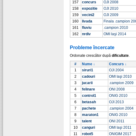
157
concurs
OJI 2008
158
expozitie
OJI 2010
159
vecini2
OJI 2009
160
livada
Finala .campion 20
161
fluviu
.campion 2010
162
nrdiv
OMI Iaşi 2014
Probleme încercate
Ordonate crescător după
dificultate
.
#
Nume ↓
Concurs ↓
1
siruri1
OJI 2004
2
cadouri
OMI Iaşi 2010
3
jucarii
.campion 2009
4
felinare
ONI 2008
5
control1
ONIG 2010
6
betasah
OJI 2013
7
pachete
.campion 2004
8
maraton1
ONIG 2010
9
talent
ONI 2011
10
canguri
OMI Iaşi 2011
11
robot5
ONIGIM 2017