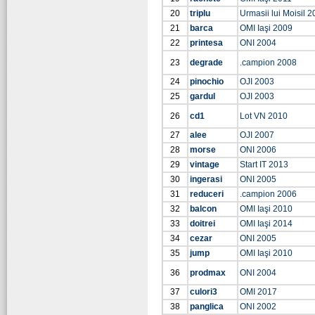
20
triplu
Urmasii lui Moisil 2
21
barca
OMI Iaşi 2009
22
printesa
ONI 2004
23
degrade
.campion 2008
24
pinochio
OJI 2003
25
gardul
OJI 2003
26
cd1
Lot VN 2010
27
alee
OJI 2007
28
morse
ONI 2006
29
vintage
Start IT 2013
30
ingerasi
ONI 2005
31
reduceri
.campion 2006
32
balcon
OMI Iaşi 2010
33
doitrei
OMI Iaşi 2014
34
cezar
ONI 2005
35
jump
OMI Iaşi 2010
36
prodmax
ONI 2004
37
culori3
OMI 2017
38
panglica
ONI 2002