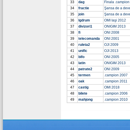
33
dag
Finala .campion
34
fractie
Şansa de a dev
35
join
Şansa de a dev
36
lgdrum
OMI Iaşi 2012
37
divizori1
ONIGIM 2013
38
fi
ONI 2008
39
telecomanda
ONI 2001
40
ruleta2
OJI 2009
41
unific
OJI 2013
42
bifo
ONI 2005
43
latin
ONIGIM 2013
44
patrate2
ONI 2009
45
termen
.campion 2007
46
oak
.campion 2011
47
castig
OMI 2018
48
bilete
.campion 2006
49
mahjong
.campion 2010