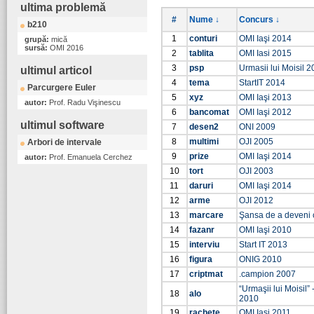
ultima problemă
#
Nume ↓
Concurs ↓
b210
1
conturi
OMI Iaşi 2014
grupă:
mică
sursă:
OMI 2016
2
tablita
OMI Iasi 2015
3
psp
Urmasii lui Moisil 2
ultimul articol
4
tema
StartIT 2014
Parcurgere Euler
5
xyz
OMI Iaşi 2013
autor:
Prof. Radu Vişinescu
6
bancomat
OMI Iaşi 2012
ultimul software
7
desen2
ONI 2009
8
multimi
OJI 2005
Arbori de intervale
9
prize
OMI Iaşi 2014
autor:
Prof. Emanuela Cerchez
10
tort
OJI 2003
11
daruri
OMI Iaşi 2014
12
arme
OJI 2012
13
marcare
Şansa de a deveni
14
fazanr
OMI Iaşi 2010
15
interviu
Start IT 2013
16
figura
ONIG 2010
17
criptmat
.campion 2007
“Urmaşii lui Moisil”
18
alo
2010
19
rachete
OMI Iaşi 2011