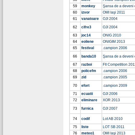
59
monkey
Şansa de a deveni
60
izvor
OMI Iaşi 2011
61
vanatoare
OJI 2004
62
cifre3
OJI 2004
63
joc14
ONIG 2010
64
eoliene
ONIGIM 2013
65
festival
.campion 2006
66
banda10
Şansa de a deveni
67
razboi
FII Competition 201
68
policefm
.campion 2006
69
zid
.campion 2005
70
efort
.campion 2009
71
ecuatii
OJI 2006
72
eliminare
XOR 2013
73
furnica
OJI 2007
74
codif
Lot AB 2010
75
liste
LOT SB 2011
76
meteo1
OMI Iaşi 2013