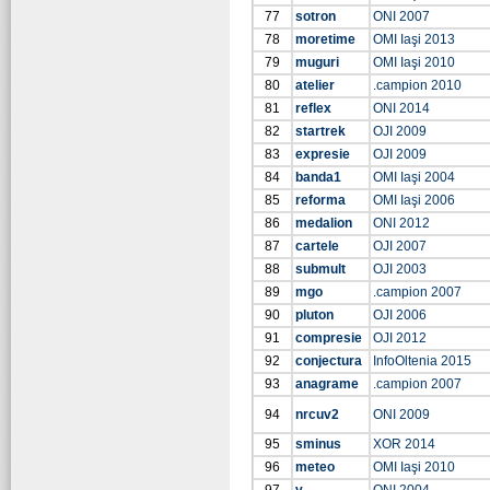
77
sotron
ONI 2007
78
moretime
OMI Iaşi 2013
79
muguri
OMI Iaşi 2010
80
atelier
.campion 2010
81
reflex
ONI 2014
82
startrek
OJI 2009
83
expresie
OJI 2009
84
banda1
OMI Iaşi 2004
85
reforma
OMI Iaşi 2006
86
medalion
ONI 2012
87
cartele
OJI 2007
88
submult
OJI 2003
89
mgo
.campion 2007
90
pluton
OJI 2006
91
compresie
OJI 2012
92
conjectura
InfoOltenia 2015
93
anagrame
.campion 2007
94
nrcuv2
ONI 2009
95
sminus
XOR 2014
96
meteo
OMI Iaşi 2010