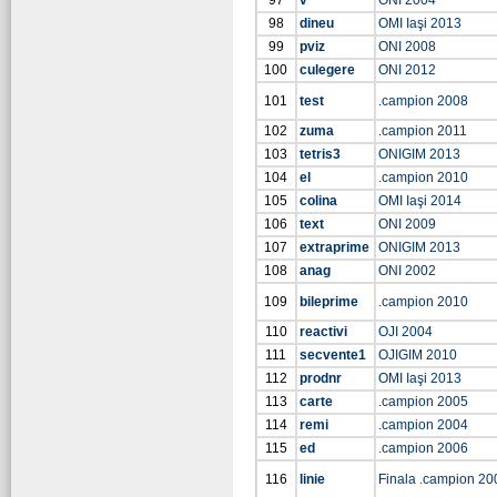
97
v
ONI 2004
98
dineu
OMI Iaşi 2013
99
pviz
ONI 2008
100
culegere
ONI 2012
101
test
.campion 2008
102
zuma
.campion 2011
103
tetris3
ONIGIM 2013
104
el
.campion 2010
105
colina
OMI Iaşi 2014
106
text
ONI 2009
107
extraprime
ONIGIM 2013
108
anag
ONI 2002
109
bileprime
.campion 2010
110
reactivi
OJI 2004
111
secvente1
OJIGIM 2010
112
prodnr
OMI Iaşi 2013
113
carte
.campion 2005
114
remi
.campion 2004
115
ed
.campion 2006
116
linie
Finala .campion 20